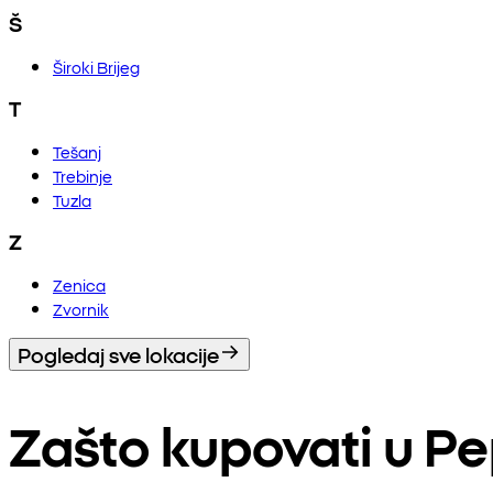
Š
Široki Brijeg
T
Tešanj
Trebinje
Tuzla
Z
Zenica
Zvornik
Pogledaj sve lokacije
Zašto kupovati u P