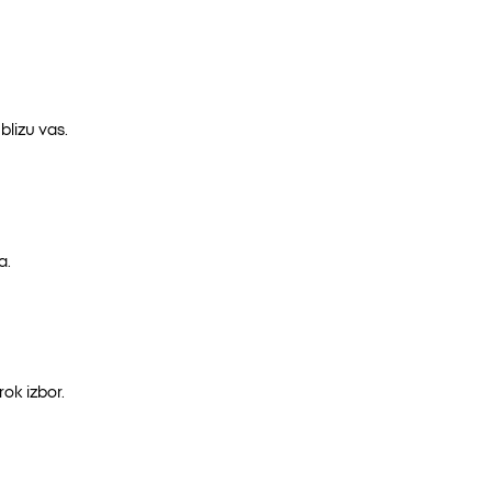
lizu vas.
a.
ok izbor.