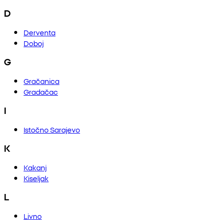
D
Derventa
Doboj
G
Gračanica
Gradačac
I
Istočno Sarajevo
K
Kakanj
Kiseljak
L
Livno