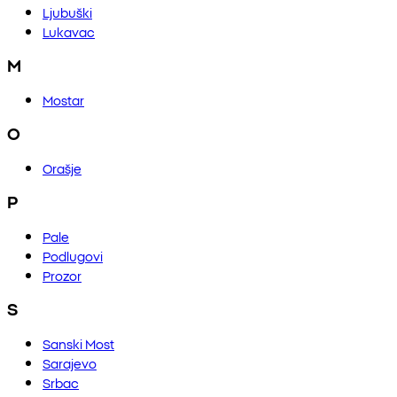
Ljubuški
Lukavac
M
Mostar
O
Orašje
P
Pale
Podlugovi
Prozor
S
Sanski Most
Sarajevo
Srbac