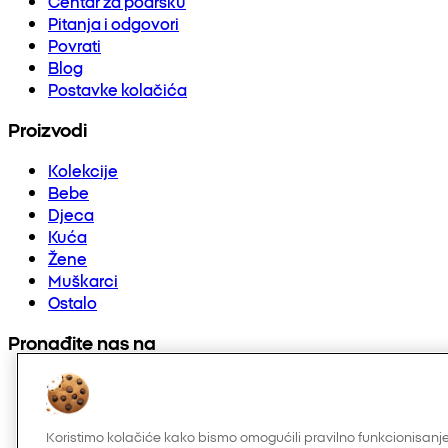
Centar za podršku
Pitanja i odgovori
Povrati
Blog
Postavke kolačića
Proizvodi
Kolekcije
Bebe
Djeca
Kuća
Žene
Muškarci
Ostalo
Pronađite nas na
Koristimo kolačiće kako bismo omogućili pravilno funkcionisanje