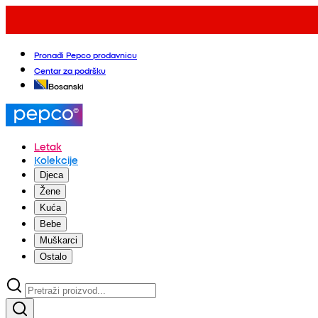
Pronađi Pepco prodavnicu
Centar za podršku
Bosanski
Letak
Kolekcije
Djeca
Žene
Kuća
Bebe
Muškarci
Ostalo