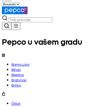
Pepco u vašem gradu
B
Banja Luka
Bihać
Bijeljina
Bratunac
Brčko
Č
Čitluk