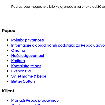
Povrat robe moguć je u bilo kojoj prodavnici u roku od 30 
Pepco
Politika privatnosti
Informacije o obradi ličnih podataka za Pepco ugov
O nama
Naša odgovornost
Karijera
Kontaktirajte nas
Ekspanzija
Svijet mame & bebe
Better Cotton
Klijent
Pronađi Pepco prodavnicu