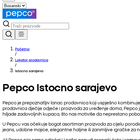
Početna
/
Lokator prodavnica
/
Istocno sarajevo
Pepco Istocno sarajevo
Pepco je prepoznatljiv lanac prodavnica koji uspješno kombinuje 
prodavnica dječije odjeće i proizvoda za uređenje doma, Pepco
hiljade zadovoljnih kupaca, što nas motiviše da neprestano pob
U Pepcu vas očekuje bogat asortiman proizvoda za cijelu porodicu
jeans, udobne majice, elegantne haljine ili zanimljive igračke za 
Ali Pepco nije samo odjeća! U našoj ponudi pronaći ćete i raznovrs