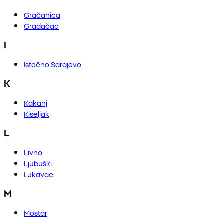
Gračanica
Gradačac
I
Istočno Sarajevo
K
Kakanj
Kiseljak
L
Livno
Ljubuški
Lukavac
M
Mostar