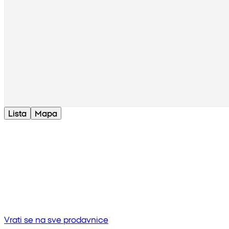
Lista
Mapa
Bez rezultata
Pokušaj unositi drugu frazu ili provjerite pravopis
Vrati se na sve prodavnice