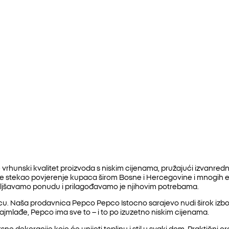
vrhunski kvalitet proizvoda s niskim cijenama, pružajući izvanred
 je stekao povjerenje kupaca širom Bosne i Hercegovine i mnogih
oljšavamo ponudu i prilagođavamo je njihovim potrebama.
. Naša prodavnica Pepco Pepco Istocno sarajevo nudi širok izbor o
najmlađe, Pepco ima sve to – i to po izuzetno niskim cijenama.
ne dekoracije koje će unijeti toplinu i stil u svaki dom. Praktični