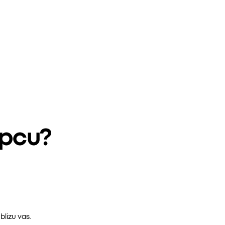
epcu?
lizu vas.