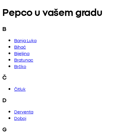
Pepco u vašem gradu
B
Banja Luka
Bihać
Bijeljina
Bratunac
Brčko
Č
Čitluk
D
Derventa
Doboj
G