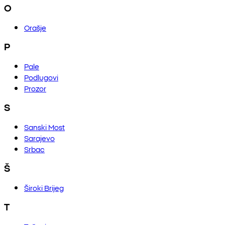
O
Orašje
P
Pale
Podlugovi
Prozor
S
Sanski Most
Sarajevo
Srbac
Š
Široki Brijeg
T