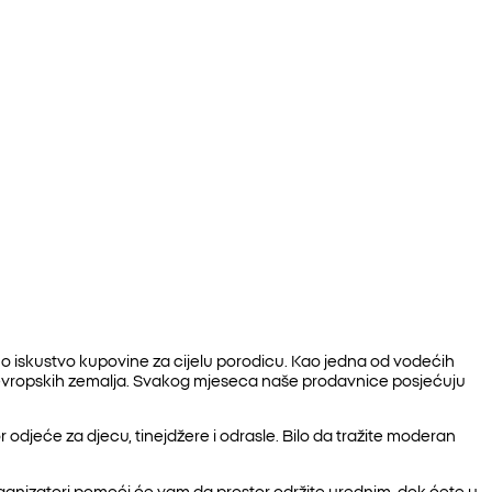
no iskustvo kupovine za cijelu porodicu. Kao jedna od vodećih
 evropskih zemalja. Svakog mjeseca naše prodavnice posjećuju
djeće za djecu, tinejdžere i odrasle. Bilo da tražite moderan
 organizatori pomoći će vam da prostor održite urednim, dok ćete u