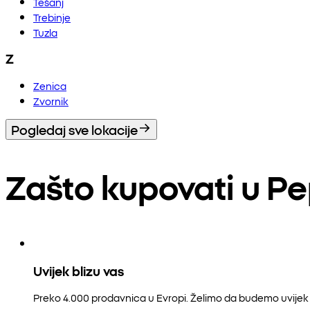
Tešanj
Trebinje
Tuzla
Z
Zenica
Zvornik
Pogledaj sve lokacije
Zašto kupovati u P
Uvijek blizu vas
Preko 4.000 prodavnica u Evropi. Želimo da budemo uvijek b