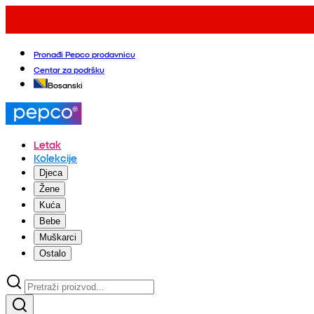
Pronađi Pepco prodavnicu
Centar za podršku
Bosanski
Letak
Kolekcije
Djeca
Žene
Kuća
Bebe
Muškarci
Ostalo