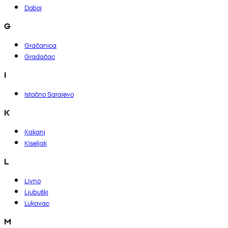
Doboj
G
Gračanica
Gradačac
I
Istočno Sarajevo
K
Kakanj
Kiseljak
L
Livno
Ljubuški
Lukavac
M