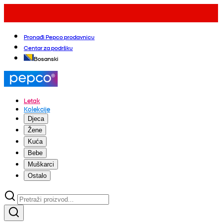
Pronađi Pepco prodavnicu
Centar za podršku
Bosanski
Letak
Kolekcije
Djeca
Žene
Kuća
Bebe
Muškarci
Ostalo