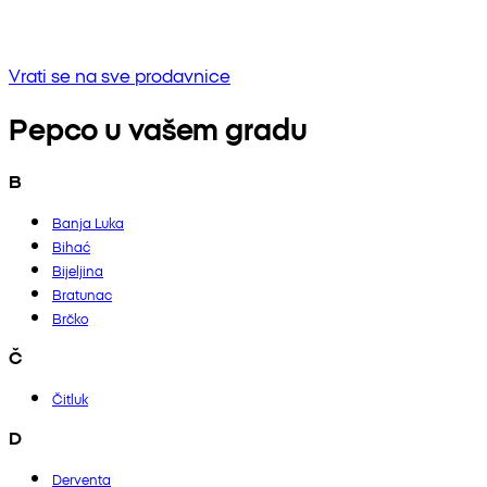
Bez rezultata
Pokušaj unositi drugu frazu ili provjerite pravopis
Vrati se na sve prodavnice
Pepco u vašem gradu
B
Banja Luka
Bihać
Bijeljina
Bratunac
Brčko
Č
Čitluk
D
Derventa