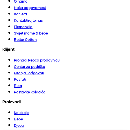
O nama
Naša odgovornost
Karijera
Kontaktirajte nas
Ekspanzija
Svijet mame & bebe
Better Cotton
Klijent
Pronađi Pepco prodavnicu
Centar za podršku
Pitanja i odgovori
Povrati
Blog
Postavke kolačića
Proizvodi
Kolekcije
Bebe
Djeca