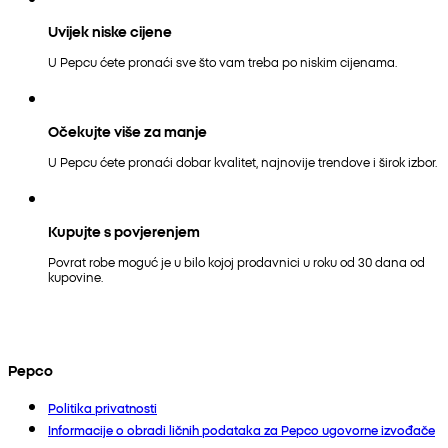
Uvijek niske cijene
U Pepcu ćete pronaći sve što vam treba po niskim cijenama.
Očekujte više za manje
U Pepcu ćete pronaći dobar kvalitet, najnovije trendove i širok izbor.
Kupujte s povjerenjem
Povrat robe moguć je u bilo kojoj prodavnici u roku od 30 dana od
kupovine.
Pepco
Politika privatnosti
Informacije o obradi ličnih podataka za Pepco ugovorne izvođače