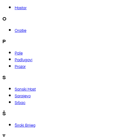
Mostar
O
Orašje
P
Pale
Podlugovi
Prozor
S
Sanski Most
Sarajevo
Srbac
Š
Široki Brijeg
T