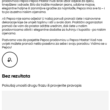
prodavnica Pepco Pepco Mostar nudi širok izbor odjeće za djecu,
tinejdžere i odrasle. Bilo da tražite moderan jeans, udobne majice,
elegantne haljine ili zanimljive igračke za najmlađe, Pepco ima sve to – i
to po izuzetno niskim cijenama.
Ali Pepco nije samo odjeća! U našoj ponudi pronaći ćete i raznovrsne
dekoracije koje će unijeti toplinu i stil u svaki dom. Praktični organizatori
pomoći će vam da prostor održite urednim, dok ćete u našim
prodavnicama otkriti i elegantne dodatke za kuhinju i kupatilo - po niskim
cijenama.
Pozivamo vas da posjetite Pepco prodavnicu u Pepco Mostar! Kod nas
uvijek možete pronaći nešto posebno za sebe i svoju porodicu. Vidimo se u
Pepcu!
Bez rezultata
Pokušaj unositi drugu frazu ili provjerite pravopis