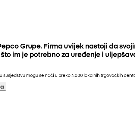
o Pepco Grupe. Firma uvijek nastoji da s
to im je potrebno za uređenje i uljepša
e u susjedstvu mogu se naći u preko 4.000 lokalnih trgovačkih cent
na