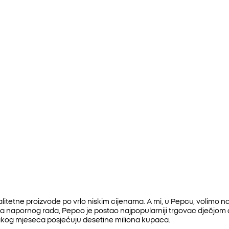
alitetne proizvode po vrlo niskim cijenama. A mi, u Pepcu, volimo
20 godina napornog rada, Pepco je postao najpopularniji trgovac dječ
akog mjeseca posjećuju desetine miliona kupaca.