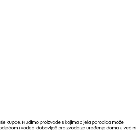
 naše kupce. Nudimo proizvode s kojima cijela porodica može
jom odjećom i vodeći dobavljač proizvoda za uređenje doma u većini