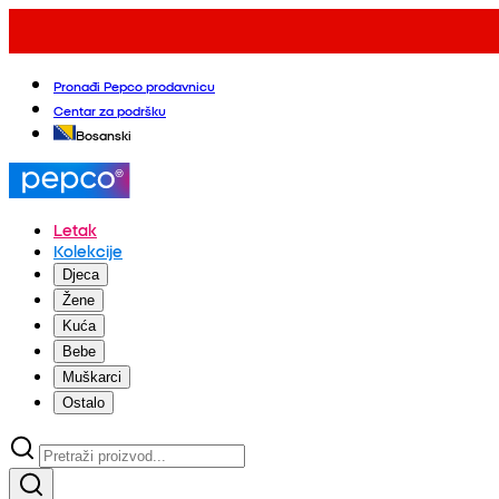
Pronađi Pepco prodavnicu
Centar za podršku
Bosanski
Letak
Kolekcije
Djeca
Žene
Kuća
Bebe
Muškarci
Ostalo