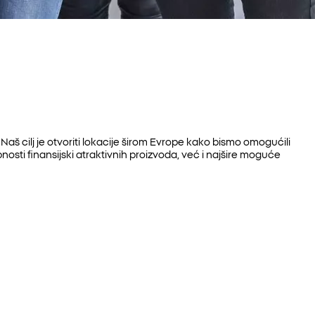
š cilj je otvoriti lokacije širom Evrope kako bismo omogućili
ti finansijski atraktivnih proizvoda, već i najšire moguće