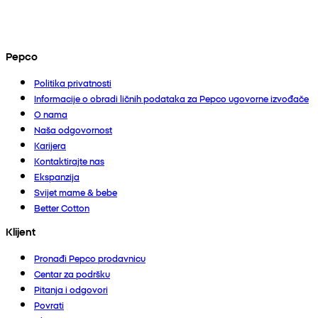
Pepco
Politika privatnosti
Informacije o obradi ličnih podataka za Pepco ugovorne izvođače
O nama
Naša odgovornost
Karijera
Kontaktirajte nas
Ekspanzija
Svijet mame & bebe
Better Cotton
Klijent
Pronađi Pepco prodavnicu
Centar za podršku
Pitanja i odgovori
Povrati