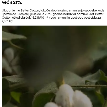
već s 21%.
Ulaganjem u Better Cotton, takođe, doprinosimo smanjenju upotrebe vode
i pesticida. Procjenjuje se da je 2023. godine nabavka pamuka kroz Better
Cotton uštedjela čak 15,231,910 m³ vode i smanjila upotrebu pesticida za
9,301 kg!