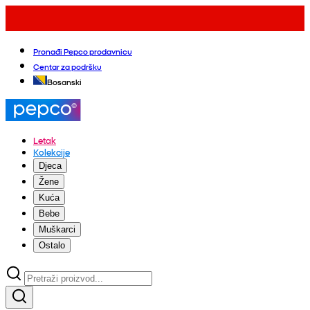
Pronađi Pepco prodavnicu
Centar za podršku
Bosanski
Letak
Kolekcije
Djeca
Žene
Kuća
Bebe
Muškarci
Ostalo