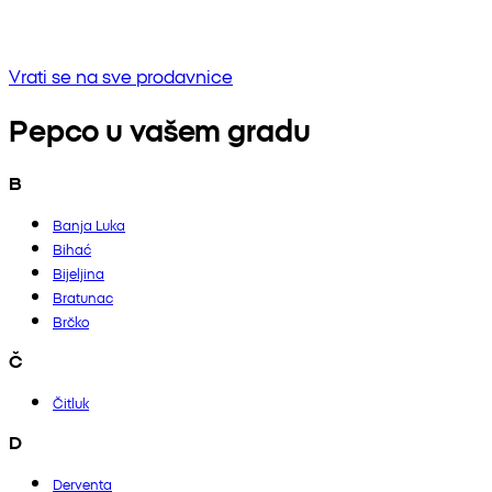
Bez rezultata
Pokušaj unositi drugu frazu ili provjerite pravopis
Vrati se na sve prodavnice
Pepco u vašem gradu
B
Banja Luka
Bihać
Bijeljina
Bratunac
Brčko
Č
Čitluk
D
Derventa