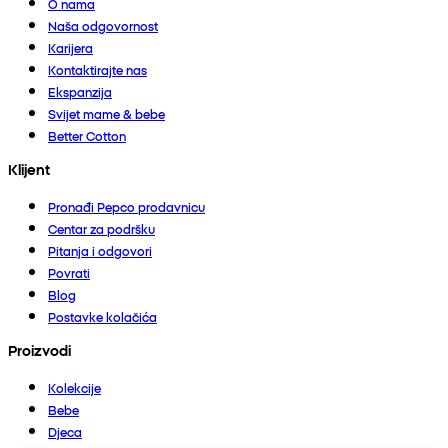
O nama
Naša odgovornost
Karijera
Kontaktirajte nas
Ekspanzija
Svijet mame & bebe
Better Cotton
Klijent
Pronađi Pepco prodavnicu
Centar za podršku
Pitanja i odgovori
Povrati
Blog
Postavke kolačića
Proizvodi
Kolekcije
Bebe
Djeca