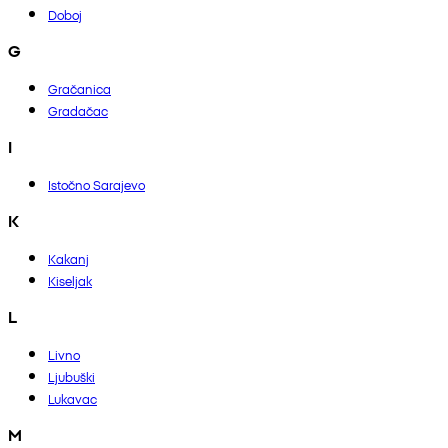
Doboj
G
Gračanica
Gradačac
I
Istočno Sarajevo
K
Kakanj
Kiseljak
L
Livno
Ljubuški
Lukavac
M