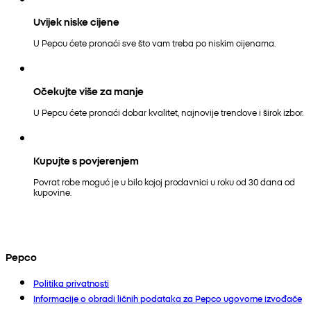
Uvijek niske cijene
U Pepcu ćete pronaći sve što vam treba po niskim cijenama.
Očekujte više za manje
U Pepcu ćete pronaći dobar kvalitet, najnovije trendove i širok izbor.
Kupujte s povjerenjem
Povrat robe moguć je u bilo kojoj prodavnici u roku od 30 dana od
kupovine.
Pepco
Politika privatnosti
Informacije o obradi ličnih podataka za Pepco ugovorne izvođače