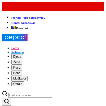
Pronađi Pepco prodavnicu
Centar za podršku
Bosanski
Letak
Kolekcije
Djeca
Žene
Kuća
Bebe
Muškarci
Ostalo