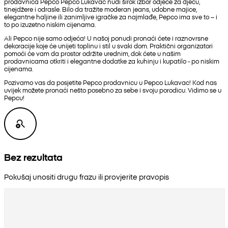
prodavnica Pepco Pepco Lukavac nudi širok izbor odjeće za djecu,
tinejdžere i odrasle. Bilo da tražite moderan jeans, udobne majice,
elegantne haljine ili zanimljive igračke za najmlađe, Pepco ima sve to – i
to po izuzetno niskim cijenama.
Ali Pepco nije samo odjeća! U našoj ponudi pronaći ćete i raznovrsne
dekoracije koje će unijeti toplinu i stil u svaki dom. Praktični organizatori
pomoći će vam da prostor održite urednim, dok ćete u našim
prodavnicama otkriti i elegantne dodatke za kuhinju i kupatilo - po niskim
cijenama.
Pozivamo vas da posjetite Pepco prodavnicu u Pepco Lukavac! Kod nas
uvijek možete pronaći nešto posebno za sebe i svoju porodicu. Vidimo se u
Pepcu!
Bez rezultata
Pokušaj unositi drugu frazu ili provjerite pravopis