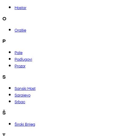
Mostar
O
Orašje
P
Pale
Podlugovi
Prozor
S
Sanski Most
Sarajevo
Srbac
Š
Široki Brijeg
T