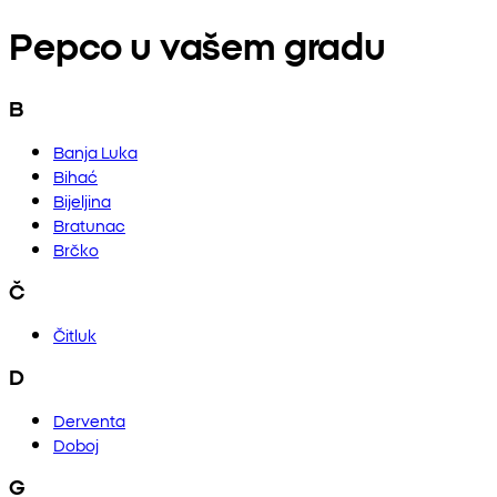
Pepco u vašem gradu
B
Banja Luka
Bihać
Bijeljina
Bratunac
Brčko
Č
Čitluk
D
Derventa
Doboj
G