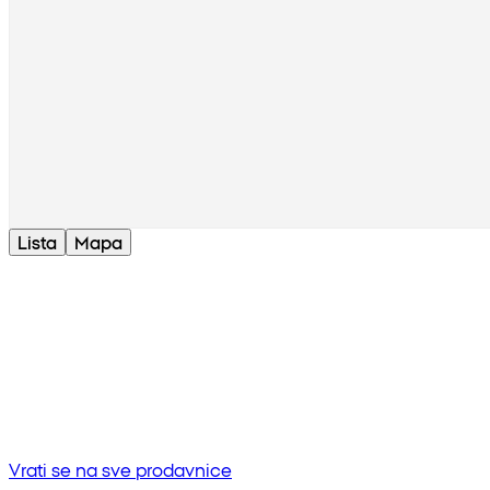
Lista
Mapa
Bez rezultata
Pokušaj unositi drugu frazu ili provjerite pravopis
Vrati se na sve prodavnice