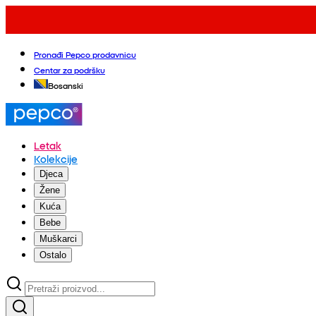
Pronađi Pepco prodavnicu
Centar za podršku
Bosanski
Letak
Kolekcije
Djeca
Žene
Kuća
Bebe
Muškarci
Ostalo