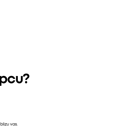
epcu?
lizu vas.