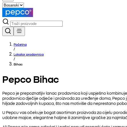
Početna
/
Lokator prodavnica
/
Bihac
Pepco Bihac
Pepco je prepoznatljiv lanac prodavnica koji uspješno kombinuje 
prodavnica dječije odjeće i proizvoda za uređenje doma, Pepco
hiljade zadovoljnih kupaca, što nas motiviše da neprestano pob
U Pepcu vas očekuje bogat asortiman proizvoda za cijelu porodicu
udobne majice, elegantne haljine ili zanimljive igračke za najmlađ
Ali Pepco nije samo odjeća! U našoj ponudi pronaći ćete i raznovrs