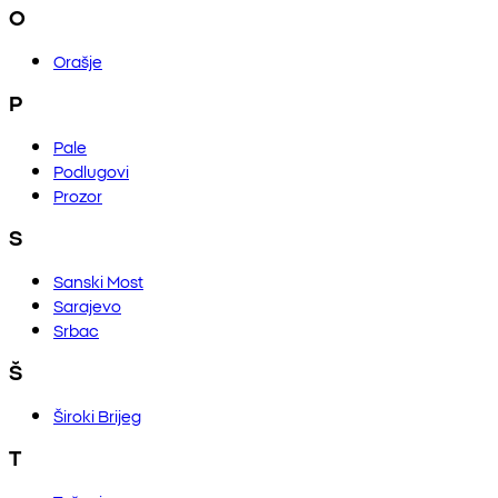
O
Orašje
P
Pale
Podlugovi
Prozor
S
Sanski Most
Sarajevo
Srbac
Š
Široki Brijeg
T