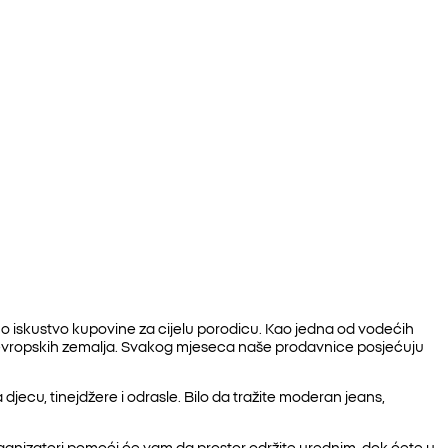
no iskustvo kupovine za cijelu porodicu. Kao jedna od vodećih
 evropskih zemalja. Svakog mjeseca naše prodavnice posjećuju
ecu, tinejdžere i odrasle. Bilo da tražite moderan jeans,
 organizatori pomoći će vam da prostor održite urednim, dok ćete u