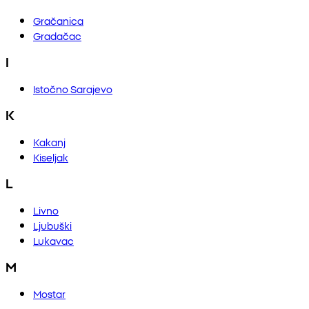
Gračanica
Gradačac
I
Istočno Sarajevo
K
Kakanj
Kiseljak
L
Livno
Ljubuški
Lukavac
M
Mostar