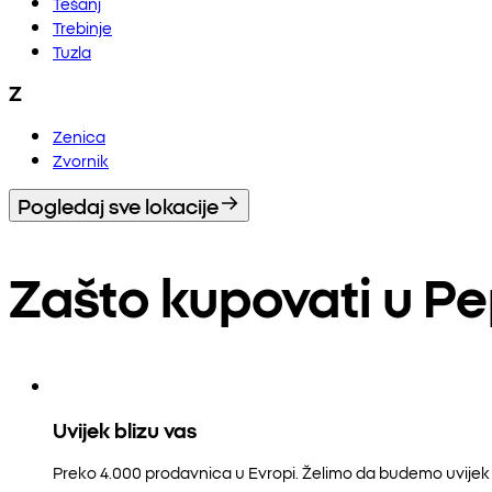
Tešanj
Trebinje
Tuzla
Z
Zenica
Zvornik
Pogledaj sve lokacije
Zašto kupovati u P
Uvijek blizu vas
Preko 4.000 prodavnica u Evropi. Želimo da budemo uvijek b