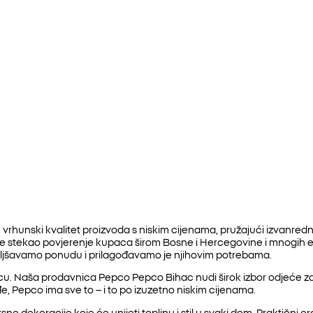
vrhunski kvalitet proizvoda s niskim cijenama, pružajući izvanred
 je stekao povjerenje kupaca širom Bosne i Hercegovine i mnogih
oljšavamo ponudu i prilagođavamo je njihovim potrebama.
. Naša prodavnica Pepco Pepco Bihac nudi širok izbor odjeće za dj
e, Pepco ima sve to – i to po izuzetno niskim cijenama.
ne dekoracije koje će unijeti toplinu i stil u svaki dom. Praktični