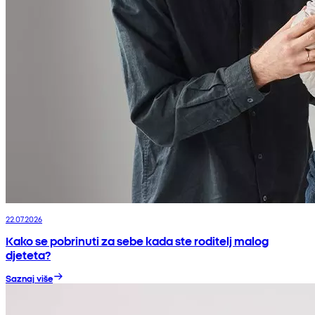
22.07.2026
Kako se pobrinuti za sebe kada ste roditelj malog
djeteta?
Saznaj više