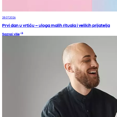
28.07.2026
Prvi dan u vrtiću – uloga malih rituala i velikih prijatelja
Saznaj više