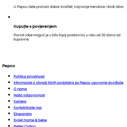
U Pepcu ćete pronaći dobar kvalitet, najnovije trendove i širok izbor.
Kupujte s povjerenjem
Povrat robe moguć je u bilo kojoj prodavnici u roku od 30 dana od
kupovine.
Pepco
Politika privatnosti
Informacije o obradi ličnih podataka za Pepco ugovorne izvođače
O nama
Naša odgovornost
Karijera
Kontaktirajte nas
Ekspanzija
Svijet mame & bebe
Better Cotton