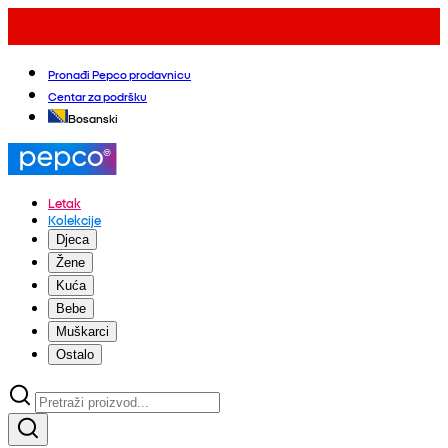
Pronađi Pepco prodavnicu
Centar za podršku
Bosanski
Letak
Kolekcije
Djeca
Žene
Kuća
Bebe
Muškarci
Ostalo