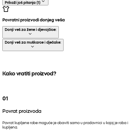
Prikaži još pitanja
(
1
)
Povratni proizvodi donjeg veša
Donji veš za žene i djevojčice:
Donji veš za muškarce i dječake:
Kako vratiti proizvod?
01
Povrat proizvoda
Povrat kupljene robe moguće je obaviti samo u prodavnici u kojoj je roba i
kupljena.