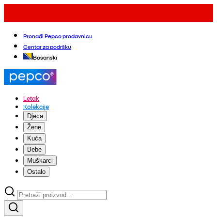
Pronađi Pepco prodavnicu
Centar za podršku
Bosanski
Letak
Kolekcije
Djeca
Žene
Kuća
Bebe
Muškarci
Ostalo