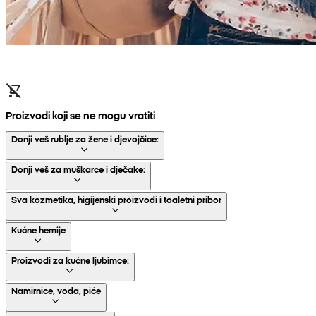
Proizvodi koji se ne mogu vratiti
Donji veš rublje za žene i djevojčice:
Donji veš za muškarce i dječake:
Sva kozmetika, higijenski proizvodi i toaletni pribor
Kućne hemije
Proizvodi za kućne ljubimce:
Namirnice, voda, piće