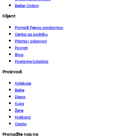
Better Cotton
Klijent
Pronađi Pepco prodavnicu
Centar za podršku
Pitanja i odgovori
Povrati
Blog
Postavke kolačića
Proizvodi
Kolekcije
Bebe
Djeca
Kuća
Žene
Muškarci
Ostalo
Pronađite nas na