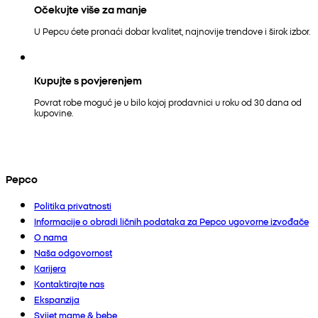
Očekujte više za manje
U Pepcu ćete pronaći dobar kvalitet, najnovije trendove i širok izbor.
Kupujte s povjerenjem
Povrat robe moguć je u bilo kojoj prodavnici u roku od 30 dana od
kupovine.
Pepco
Politika privatnosti
Informacije o obradi ličnih podataka za Pepco ugovorne izvođače
O nama
Naša odgovornost
Karijera
Kontaktirajte nas
Ekspanzija
Svijet mame & bebe