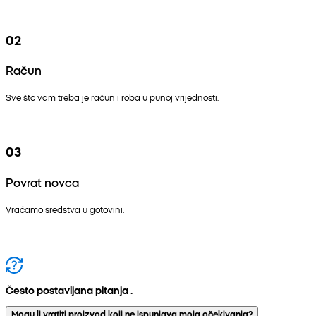
02
Račun
Sve što vam treba je račun i roba u punoj vrijednosti.
03
Povrat novca
Vraćamo sredstva u gotovini.
Često postavljana pitanja .
Mogu li vratiti proizvod koji ne ispunjava moja očekivanja?