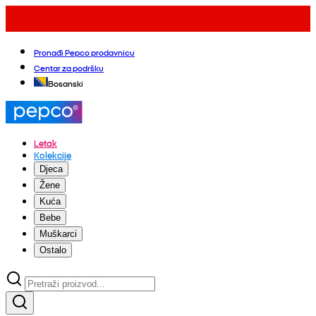
Pronađi Pepco prodavnicu
Centar za podršku
Bosanski
Letak
Kolekcije
Djeca
Žene
Kuća
Bebe
Muškarci
Ostalo