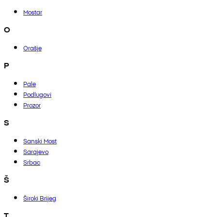
Mostar
O
Orašje
P
Pale
Podlugovi
Prozor
S
Sanski Most
Sarajevo
Srbac
Š
Široki Brijeg
T