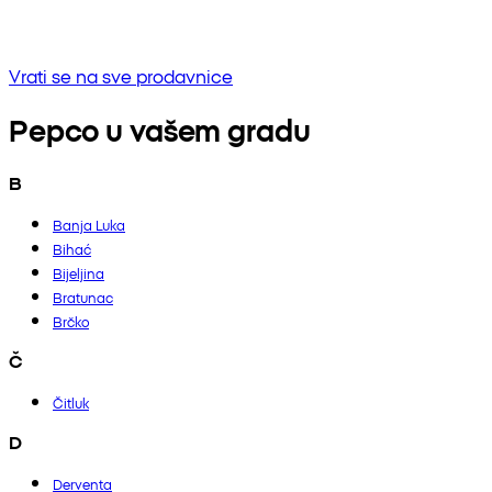
Bez rezultata
Pokušaj unositi drugu frazu ili provjerite pravopis
Vrati se na sve prodavnice
Pepco u vašem gradu
B
Banja Luka
Bihać
Bijeljina
Bratunac
Brčko
Č
Čitluk
D
Derventa