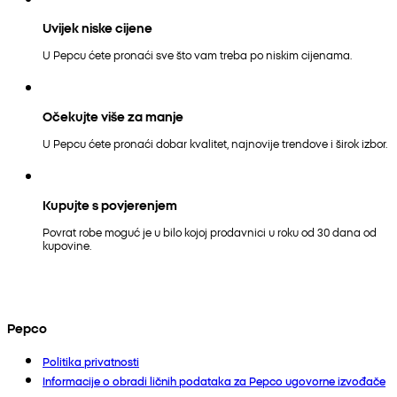
Uvijek niske cijene
U Pepcu ćete pronaći sve što vam treba po niskim cijenama.
Očekujte više za manje
U Pepcu ćete pronaći dobar kvalitet, najnovije trendove i širok izbor.
Kupujte s povjerenjem
Povrat robe moguć je u bilo kojoj prodavnici u roku od 30 dana od
kupovine.
Pepco
Politika privatnosti
Informacije o obradi ličnih podataka za Pepco ugovorne izvođače