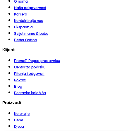
O nama
Naša odgovornost
Karijera
Kontaktirajte nas
Ekspanzija
Svijet mame & bebe
Better Cotton
Klijent
Pronađi Pepco prodavnicu
Centar za podršku
Pitanja i odgovori
Povrati
Blog
Postavke kolačića
Proizvodi
Kolekcije
Bebe
Djeca