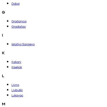
Doboj
G
Gračanica
Gradačac
I
Istočno Sarajevo
K
Kakanj
Kiseljak
L
Livno
Ljubuški
Lukavac
M