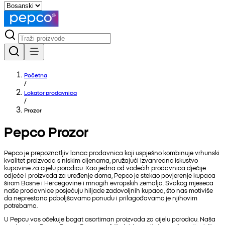
Početna
/
Lokator prodavnica
/
Prozor
Pepco Prozor
Pepco je prepoznatljiv lanac prodavnica koji uspješno kombinuje vrhunski
kvalitet proizvoda s niskim cijenama, pružajući izvanredno iskustvo
kupovine za cijelu porodicu. Kao jedna od vodećih prodavnica dječije
odjeće i proizvoda za uređenje doma, Pepco je stekao povjerenje kupaca
širom Bosne i Hercegovine i mnogih evropskih zemalja. Svakog mjeseca
naše prodavnice posjećuju hiljade zadovoljnih kupaca, što nas motiviše
da neprestano poboljšavamo ponudu i prilagođavamo je njihovim
potrebama.
U Pepcu vas očekuje bogat asortiman proizvoda za cijelu porodicu. Naša