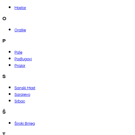
Mostar
O
Orašje
P
Pale
Podlugovi
Prozor
S
Sanski Most
Sarajevo
Srbac
Š
Široki Brijeg
T