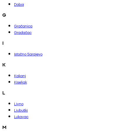
Doboj
G
Gračanica
Gradačac
I
Istočno Sarajevo
K
Kakanj
Kiseljak
L
Livno
Ljubuški
Lukavac
M