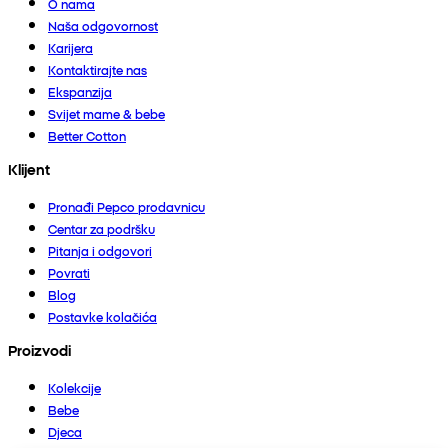
O nama
Naša odgovornost
Karijera
Kontaktirajte nas
Ekspanzija
Svijet mame & bebe
Better Cotton
Klijent
Pronađi Pepco prodavnicu
Centar za podršku
Pitanja i odgovori
Povrati
Blog
Postavke kolačića
Proizvodi
Kolekcije
Bebe
Djeca