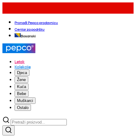
Pronađi Pepco prodavnicu
Centar za podršku
Bosanski
Letak
Kolekcije
Djeca
Žene
Kuća
Bebe
Muškarci
Ostalo