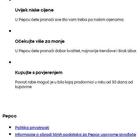
Uvijek niske cijene
U Pepcu ćete pronaći sve što vam treba po niskim cijenama.
Očekujte više za manje
U Pepcu ćete pronaći dobar kvalitet, najnovije trendove i širok izbor.
Kupujte s povjerenjem
Povrat robe moguć je u bilo kojoj prodavnici u roku od 30 dana od
kupovine.
Pepco
Politika privatnosti
Informacije o obradi ličnih podataka za Pepco ugovorne izvođače