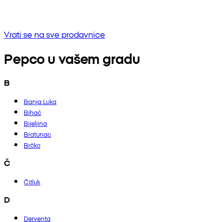
Bez rezultata
Pokušaj unositi drugu frazu ili provjerite pravopis
Vrati se na sve prodavnice
Pepco u vašem gradu
B
Banja Luka
Bihać
Bijeljina
Bratunac
Brčko
Č
Čitluk
D
Derventa