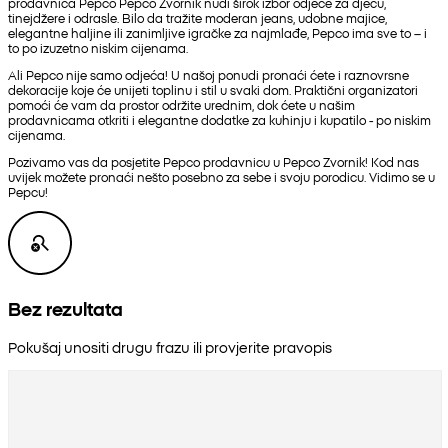
prodavnica Pepco Pepco Zvornik nudi širok izbor odjeće za djecu,
tinejdžere i odrasle. Bilo da tražite moderan jeans, udobne majice,
elegantne haljine ili zanimljive igračke za najmlađe, Pepco ima sve to – i
to po izuzetno niskim cijenama.
Ali Pepco nije samo odjeća! U našoj ponudi pronaći ćete i raznovrsne
dekoracije koje će unijeti toplinu i stil u svaki dom. Praktični organizatori
pomoći će vam da prostor održite urednim, dok ćete u našim
prodavnicama otkriti i elegantne dodatke za kuhinju i kupatilo - po niskim
cijenama.
Pozivamo vas da posjetite Pepco prodavnicu u Pepco Zvornik! Kod nas
uvijek možete pronaći nešto posebno za sebe i svoju porodicu. Vidimo se u
Pepcu!
Bez rezultata
Pokušaj unositi drugu frazu ili provjerite pravopis