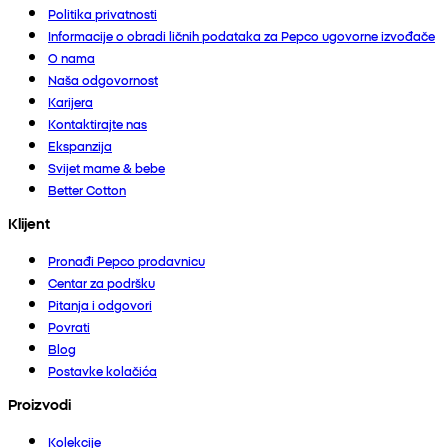
Politika privatnosti
Informacije o obradi ličnih podataka za Pepco ugovorne izvođače
O nama
Naša odgovornost
Karijera
Kontaktirajte nas
Ekspanzija
Svijet mame & bebe
Better Cotton
Klijent
Pronađi Pepco prodavnicu
Centar za podršku
Pitanja i odgovori
Povrati
Blog
Postavke kolačića
Proizvodi
Kolekcije