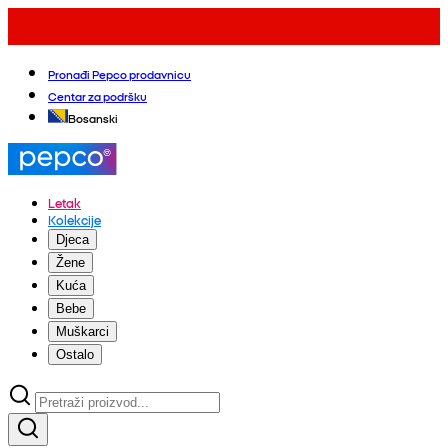
Pronađi Pepco prodavnicu
Centar za podršku
Bosanski
Letak
Kolekcije
Djeca
Žene
Kuća
Bebe
Muškarci
Ostalo