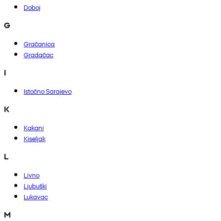
Doboj
G
Gračanica
Gradačac
I
Istočno Sarajevo
K
Kakanj
Kiseljak
L
Livno
Ljubuški
Lukavac
M