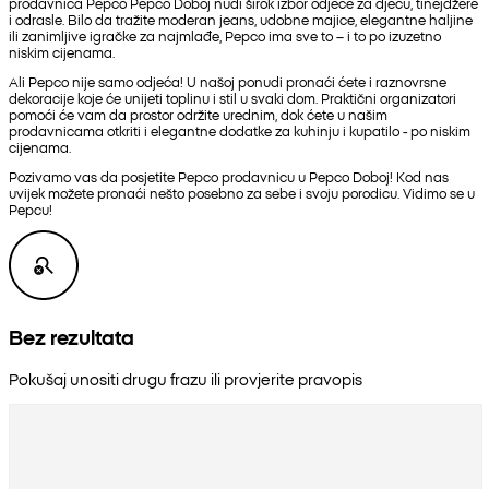
prodavnica Pepco Pepco Doboj nudi širok izbor odjeće za djecu, tinejdžere
i odrasle. Bilo da tražite moderan jeans, udobne majice, elegantne haljine
ili zanimljive igračke za najmlađe, Pepco ima sve to – i to po izuzetno
niskim cijenama.
Ali Pepco nije samo odjeća! U našoj ponudi pronaći ćete i raznovrsne
dekoracije koje će unijeti toplinu i stil u svaki dom. Praktični organizatori
pomoći će vam da prostor održite urednim, dok ćete u našim
prodavnicama otkriti i elegantne dodatke za kuhinju i kupatilo - po niskim
cijenama.
Pozivamo vas da posjetite Pepco prodavnicu u Pepco Doboj! Kod nas
uvijek možete pronaći nešto posebno za sebe i svoju porodicu. Vidimo se u
Pepcu!
Bez rezultata
Pokušaj unositi drugu frazu ili provjerite pravopis