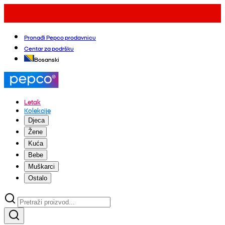
Pronađi Pepco prodavnicu
Centar za podršku
Bosanski
Letak
Kolekcije
Djeca
Žene
Kuća
Bebe
Muškarci
Ostalo