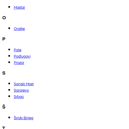
Mostar
O
Orašje
P
Pale
Podlugovi
Prozor
S
Sanski Most
Sarajevo
Srbac
Š
Široki Brijeg
T