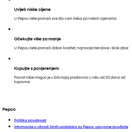
Uvijek niske cijene
U Pepcu ćete pronaći sve što vam treba po niskim cijenama.
Očekujte više za manje
U Pepcu ćete pronaći dobar kvalitet, najnovije trendove i širok izbor.
Kupujte s povjerenjem
Povrat robe moguć je u bilo kojoj prodavnici u roku od 30 dana od
kupovine.
Pepco
Politika privatnosti
Informacije o obradi ličnih podataka za Pepco ugovorne izvođače