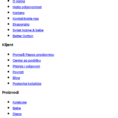
O nama
Naša odgovornost
Karijera
Kontaktirajte nas
Ekspanzija
Svijet mame & bebe
Better Cotton
Klijent
Pronađi Pepco prodavnicu
Centar za podršku
Pitanja i odgovori
Povrati
Blog
Postavke kolačića
Proizvodi
Kolekcije
Bebe
Djeca