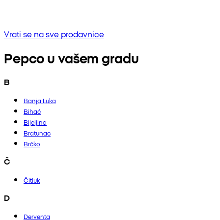
Bez rezultata
Pokušaj unositi drugu frazu ili provjerite pravopis
Vrati se na sve prodavnice
Pepco u vašem gradu
B
Banja Luka
Bihać
Bijeljina
Bratunac
Brčko
Č
Čitluk
D
Derventa