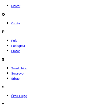
Mostar
O
Orašje
P
Pale
Podlugovi
Prozor
S
Sanski Most
Sarajevo
Srbac
Š
Široki Brijeg
T