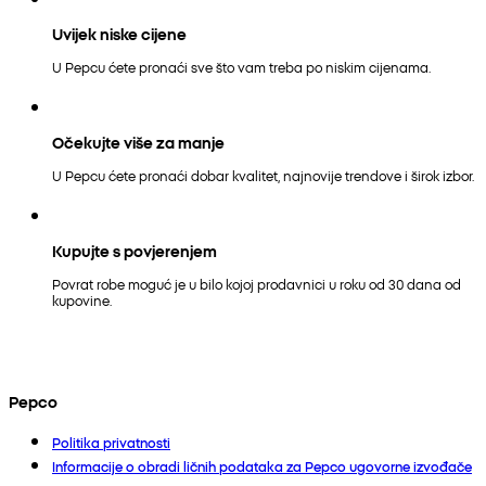
Uvijek niske cijene
U Pepcu ćete pronaći sve što vam treba po niskim cijenama.
Očekujte više za manje
U Pepcu ćete pronaći dobar kvalitet, najnovije trendove i širok izbor.
Kupujte s povjerenjem
Povrat robe moguć je u bilo kojoj prodavnici u roku od 30 dana od
kupovine.
Pepco
Politika privatnosti
Informacije o obradi ličnih podataka za Pepco ugovorne izvođače