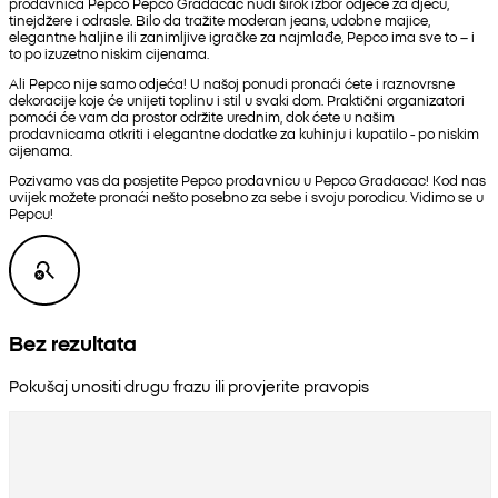
prodavnica Pepco Pepco Gradacac nudi širok izbor odjeće za djecu,
tinejdžere i odrasle. Bilo da tražite moderan jeans, udobne majice,
elegantne haljine ili zanimljive igračke za najmlađe, Pepco ima sve to – i
to po izuzetno niskim cijenama.
Ali Pepco nije samo odjeća! U našoj ponudi pronaći ćete i raznovrsne
dekoracije koje će unijeti toplinu i stil u svaki dom. Praktični organizatori
pomoći će vam da prostor održite urednim, dok ćete u našim
prodavnicama otkriti i elegantne dodatke za kuhinju i kupatilo - po niskim
cijenama.
Pozivamo vas da posjetite Pepco prodavnicu u Pepco Gradacac! Kod nas
uvijek možete pronaći nešto posebno za sebe i svoju porodicu. Vidimo se u
Pepcu!
Bez rezultata
Pokušaj unositi drugu frazu ili provjerite pravopis