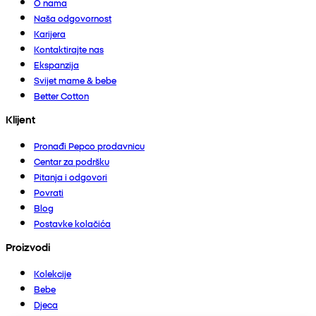
O nama
Naša odgovornost
Karijera
Kontaktirajte nas
Ekspanzija
Svijet mame & bebe
Better Cotton
Klijent
Pronađi Pepco prodavnicu
Centar za podršku
Pitanja i odgovori
Povrati
Blog
Postavke kolačića
Proizvodi
Kolekcije
Bebe
Djeca