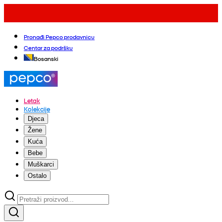
Pronađi Pepco prodavnicu
Centar za podršku
Bosanski
Letak
Kolekcije
Djeca
Žene
Kuća
Bebe
Muškarci
Ostalo