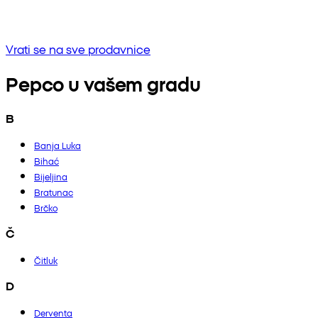
Bez rezultata
Pokušaj unositi drugu frazu ili provjerite pravopis
Vrati se na sve prodavnice
Pepco u vašem gradu
B
Banja Luka
Bihać
Bijeljina
Bratunac
Brčko
Č
Čitluk
D
Derventa