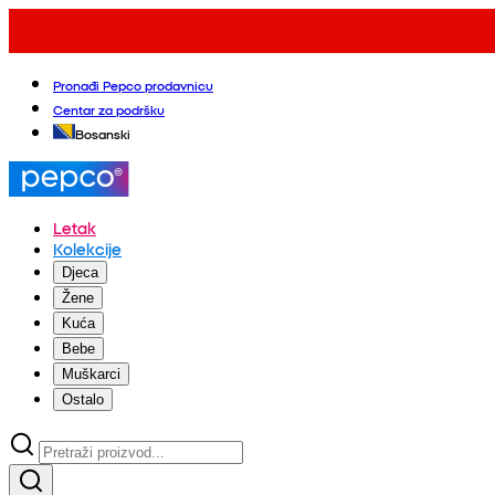
Pronađi Pepco prodavnicu
Centar za podršku
Bosanski
Letak
Kolekcije
Djeca
Žene
Kuća
Bebe
Muškarci
Ostalo