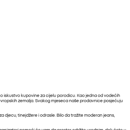
no iskustvo kupovine za cijelu porodicu. Kao jedna od vodećih
 evropskih zemalja. Svakog mjeseca naše prodavnice posjećuju
djecu, tinejdžere i odrasle. Bilo da tražite moderan jeans,
 organizatori pomoći će vam da prostor održite urednim, dok ćete u