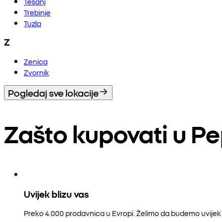
Tešanj
Trebinje
Tuzla
Z
Zenica
Zvornik
Pogledaj sve lokacije
Zašto kupovati u P
Uvijek blizu vas
Preko 4.000 prodavnica u Evropi. Želimo da budemo uvijek b