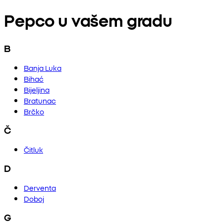
Pepco u vašem gradu
B
Banja Luka
Bihać
Bijeljina
Bratunac
Brčko
Č
Čitluk
D
Derventa
Doboj
G