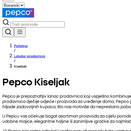
Početna
/
Lokator prodavnica
/
Kiseljak
Pepco Kiseljak
Pepco je prepoznatljiv lanac prodavnica koji uspješno kombinuje 
prodavnica dječije odjeće i proizvoda za uređenje doma, Pepco
hiljade zadovoljnih kupaca, što nas motiviše da neprestano pob
U Pepcu vas očekuje bogat asortiman proizvoda za cijelu porodicu
udobne majice, elegantne haljine ili zanimljive igračke za najmlađ
Ali Pepco nije samo odjeća! U našoj ponudi pronaći ćete i raznovrs