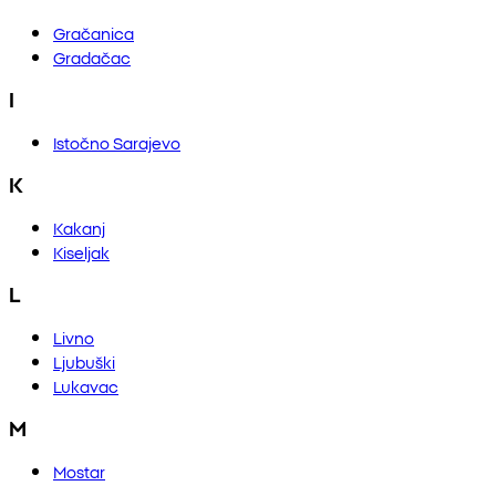
Gračanica
Gradačac
I
Istočno Sarajevo
K
Kakanj
Kiseljak
L
Livno
Ljubuški
Lukavac
M
Mostar