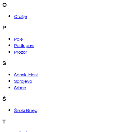
O
Orašje
P
Pale
Podlugovi
Prozor
S
Sanski Most
Sarajevo
Srbac
Š
Široki Brijeg
T