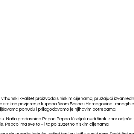
vrhunski kvalitet proizvoda s niskim cijenama, pružajući izvanred
 je stekao povjerenje kupaca širom Bosne i Hercegovine i mnogih
oljšavamo ponudu i prilagođavamo je njihovim potrebama.
. Naša prodavnica Pepco Pepco Kiseljak nudi širok izbor odjeće za 
e, Pepco ima sve to – i to po izuzetno niskim cijenama.
ne dekoracije koje će unijeti toplinu i stil u svaki dom. Praktični