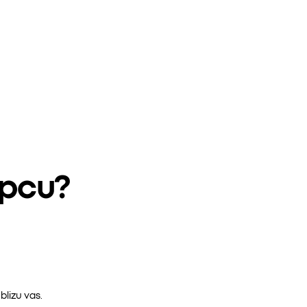
epcu?
lizu vas.