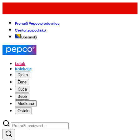
Pronađi Pepco prodavnicu
Centar za podršku
Bosanski
Letak
Kolekcije
Djeca
Žene
Kuća
Bebe
Muškarci
Ostalo