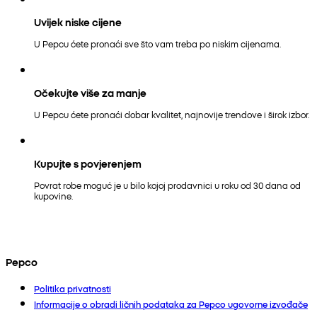
Uvijek niske cijene
U Pepcu ćete pronaći sve što vam treba po niskim cijenama.
Očekujte više za manje
U Pepcu ćete pronaći dobar kvalitet, najnovije trendove i širok izbor.
Kupujte s povjerenjem
Povrat robe moguć je u bilo kojoj prodavnici u roku od 30 dana od
kupovine.
Pepco
Politika privatnosti
Informacije o obradi ličnih podataka za Pepco ugovorne izvođače