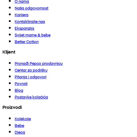
O nama
Naša odgovornost
Karijera
Kontaktirajte nas
Ekspanzija
Svijet mame & bebe
Better Cotton
Klijent
Pronađi Pepco prodavnicu
Centar za podršku
Pitanja i odgovori
Povrati
Blog
Postavke kolačića
Proizvodi
Kolekcije
Bebe
Djeca