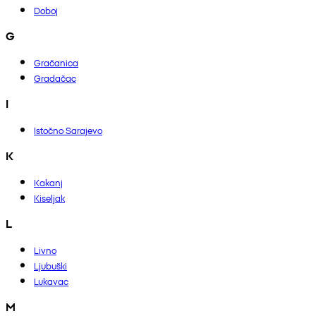
Doboj
G
Gračanica
Gradačac
I
Istočno Sarajevo
K
Kakanj
Kiseljak
L
Livno
Ljubuški
Lukavac
M