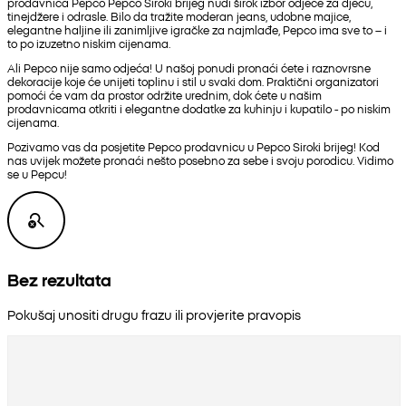
prodavnica Pepco Pepco Siroki brijeg nudi širok izbor odjeće za djecu,
tinejdžere i odrasle. Bilo da tražite moderan jeans, udobne majice,
elegantne haljine ili zanimljive igračke za najmlađe, Pepco ima sve to – i
to po izuzetno niskim cijenama.
Ali Pepco nije samo odjeća! U našoj ponudi pronaći ćete i raznovrsne
dekoracije koje će unijeti toplinu i stil u svaki dom. Praktični organizatori
pomoći će vam da prostor održite urednim, dok ćete u našim
prodavnicama otkriti i elegantne dodatke za kuhinju i kupatilo - po niskim
cijenama.
Pozivamo vas da posjetite Pepco prodavnicu u Pepco Siroki brijeg! Kod
nas uvijek možete pronaći nešto posebno za sebe i svoju porodicu. Vidimo
se u Pepcu!
Bez rezultata
Pokušaj unositi drugu frazu ili provjerite pravopis