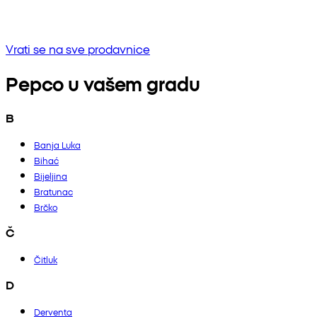
Bez rezultata
Pokušaj unositi drugu frazu ili provjerite pravopis
Vrati se na sve prodavnice
Pepco u vašem gradu
B
Banja Luka
Bihać
Bijeljina
Bratunac
Brčko
Č
Čitluk
D
Derventa