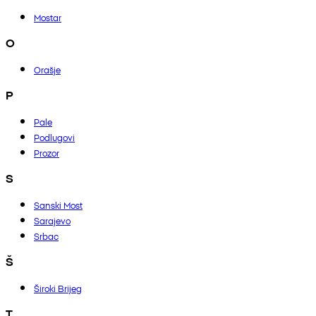
Mostar
O
Orašje
P
Pale
Podlugovi
Prozor
S
Sanski Most
Sarajevo
Srbac
Š
Široki Brijeg
T