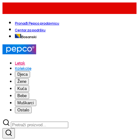
Pronađi Pepco prodavnicu
Centar za podršku
Bosanski
Letak
Kolekcije
Djeca
Žene
Kuća
Bebe
Muškarci
Ostalo