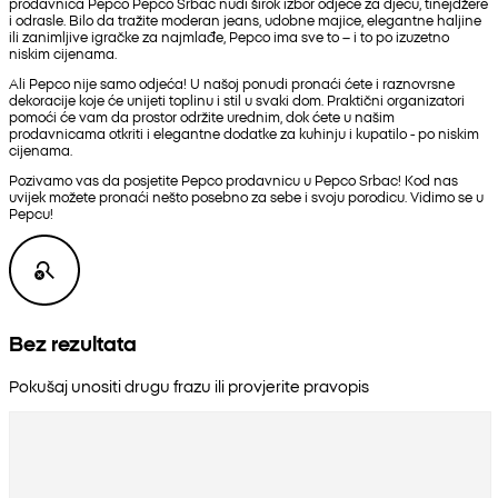
prodavnica Pepco Pepco Srbac nudi širok izbor odjeće za djecu, tinejdžere
i odrasle. Bilo da tražite moderan jeans, udobne majice, elegantne haljine
ili zanimljive igračke za najmlađe, Pepco ima sve to – i to po izuzetno
niskim cijenama.
Ali Pepco nije samo odjeća! U našoj ponudi pronaći ćete i raznovrsne
dekoracije koje će unijeti toplinu i stil u svaki dom. Praktični organizatori
pomoći će vam da prostor održite urednim, dok ćete u našim
prodavnicama otkriti i elegantne dodatke za kuhinju i kupatilo - po niskim
cijenama.
Pozivamo vas da posjetite Pepco prodavnicu u Pepco Srbac! Kod nas
uvijek možete pronaći nešto posebno za sebe i svoju porodicu. Vidimo se u
Pepcu!
Bez rezultata
Pokušaj unositi drugu frazu ili provjerite pravopis