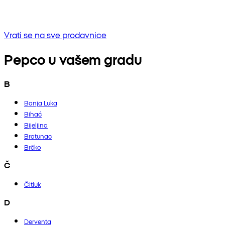
Bez rezultata
Pokušaj unositi drugu frazu ili provjerite pravopis
Vrati se na sve prodavnice
Pepco u vašem gradu
B
Banja Luka
Bihać
Bijeljina
Bratunac
Brčko
Č
Čitluk
D
Derventa