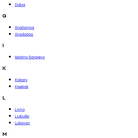
Doboj
G
Gračanica
Gradačac
I
Istočno Sarajevo
K
Kakanj
Kiseljak
L
Livno
Ljubuški
Lukavac
M