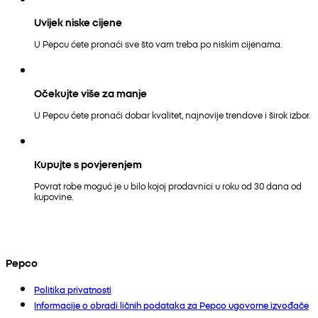
Uvijek niske cijene
U Pepcu ćete pronaći sve što vam treba po niskim cijenama.
Očekujte više za manje
U Pepcu ćete pronaći dobar kvalitet, najnovije trendove i širok izbor.
Kupujte s povjerenjem
Povrat robe moguć je u bilo kojoj prodavnici u roku od 30 dana od
kupovine.
Pepco
Politika privatnosti
Informacije o obradi ličnih podataka za Pepco ugovorne izvođače