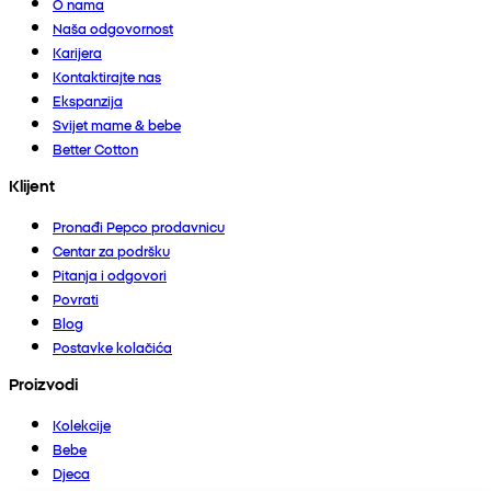
O nama
Naša odgovornost
Karijera
Kontaktirajte nas
Ekspanzija
Svijet mame & bebe
Better Cotton
Klijent
Pronađi Pepco prodavnicu
Centar za podršku
Pitanja i odgovori
Povrati
Blog
Postavke kolačića
Proizvodi
Kolekcije
Bebe
Djeca