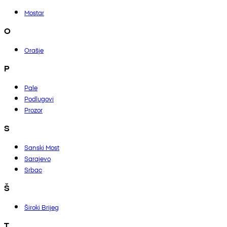
Mostar
O
Orašje
P
Pale
Podlugovi
Prozor
S
Sanski Most
Sarajevo
Srbac
Š
Široki Brijeg
T