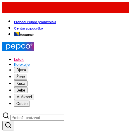
Pronađi Pepco prodavnicu
Centar za podršku
Bosanski
Letak
Kolekcije
Djeca
Žene
Kuća
Bebe
Muškarci
Ostalo