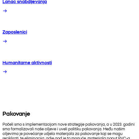
Lanac snabdijevanja
Zaposlenici
Humanitarne aktivnosti
Pakovanje
Počeli smo s implementacijom nove strategije pakovanja, a u 2023. godini
smo formalizovali naše ciljeve i uveli politiku pakovanja. Među našim
ciljevima je povećanje udjela materijala za pakovanje koji se mogu
reciklirati, te eliminacija, gdje god je to moguće, materijala poput PVC-a,