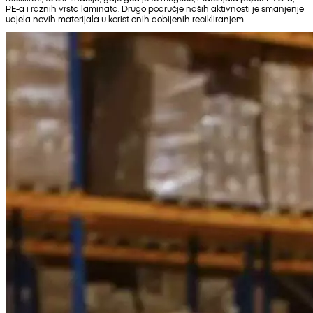
PE-a i raznih vrsta laminata. Drugo područje naših aktivnosti je smanjenje
udjela novih materijala u korist onih dobijenih recikliranjem.