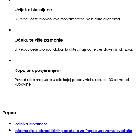
Uvijek niske cijene
U Pepcu ćete pronaći sve što vam treba po niskim cijenama.
Očekujte više za manje
U Pepcu ćete pronaći dobar kvalitet, najnovije trendove i širok izbor.
Kupujte s povjerenjem
Povrat robe moguć je u bilo kojoj prodavnici u roku od 30 dana od
kupovine.
Pepco
Politika privatnosti
Informacije o obradi ličnih podataka za Pepco ugovorne izvođače