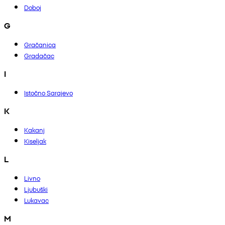
Doboj
G
Gračanica
Gradačac
I
Istočno Sarajevo
K
Kakanj
Kiseljak
L
Livno
Ljubuški
Lukavac
M