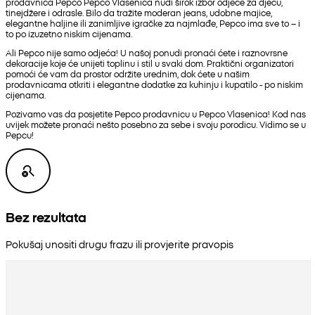
prodavnica Pepco Pepco Vlasenica nudi širok izbor odjeće za djecu,
tinejdžere i odrasle. Bilo da tražite moderan jeans, udobne majice,
elegantne haljine ili zanimljive igračke za najmlađe, Pepco ima sve to – i
to po izuzetno niskim cijenama.
Ali Pepco nije samo odjeća! U našoj ponudi pronaći ćete i raznovrsne
dekoracije koje će unijeti toplinu i stil u svaki dom. Praktični organizatori
pomoći će vam da prostor održite urednim, dok ćete u našim
prodavnicama otkriti i elegantne dodatke za kuhinju i kupatilo - po niskim
cijenama.
Pozivamo vas da posjetite Pepco prodavnicu u Pepco Vlasenica! Kod nas
uvijek možete pronaći nešto posebno za sebe i svoju porodicu. Vidimo se u
Pepcu!
Bez rezultata
Pokušaj unositi drugu frazu ili provjerite pravopis