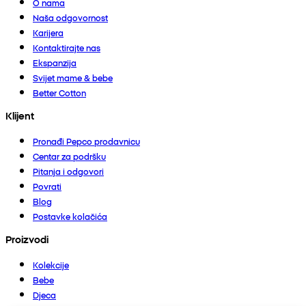
O nama
Naša odgovornost
Karijera
Kontaktirajte nas
Ekspanzija
Svijet mame & bebe
Better Cotton
Klijent
Pronađi Pepco prodavnicu
Centar za podršku
Pitanja i odgovori
Povrati
Blog
Postavke kolačića
Proizvodi
Kolekcije
Bebe
Djeca