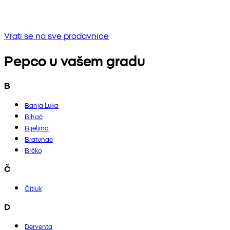
Bez rezultata
Pokušaj unositi drugu frazu ili provjerite pravopis
Vrati se na sve prodavnice
Pepco u vašem gradu
B
Banja Luka
Bihać
Bijeljina
Bratunac
Brčko
Č
Čitluk
D
Derventa