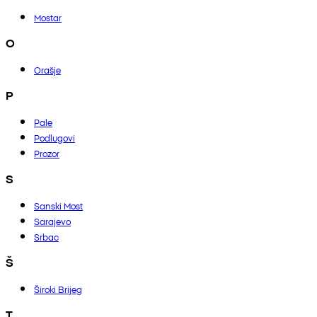
Mostar
O
Orašje
P
Pale
Podlugovi
Prozor
S
Sanski Most
Sarajevo
Srbac
Š
Široki Brijeg
T