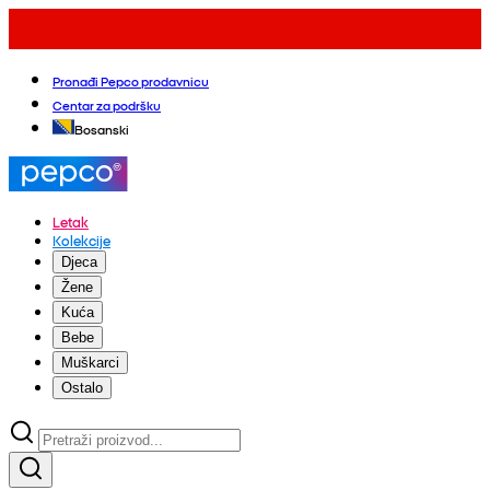
Pronađi Pepco prodavnicu
Centar za podršku
Bosanski
Letak
Kolekcije
Djeca
Žene
Kuća
Bebe
Muškarci
Ostalo