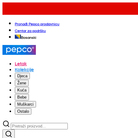
Pronađi Pepco prodavnicu
Centar za podršku
Bosanski
Letak
Kolekcije
Djeca
Žene
Kuća
Bebe
Muškarci
Ostalo