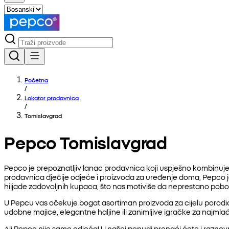
Početna
/
Lokator prodavnica
/
Tomislavgrad
Pepco Tomislavgrad
Pepco je prepoznatljiv lanac prodavnica koji uspješno kombinuje 
prodavnica dječije odjeće i proizvoda za uređenje doma, Pepco
hiljade zadovoljnih kupaca, što nas motiviše da neprestano pob
U Pepcu vas očekuje bogat asortiman proizvoda za cijelu porodicu
udobne majice, elegantne haljine ili zanimljive igračke za najmlađ
Ali Pepco nije samo odjeća! U našoj ponudi pronaći ćete i raznovrs