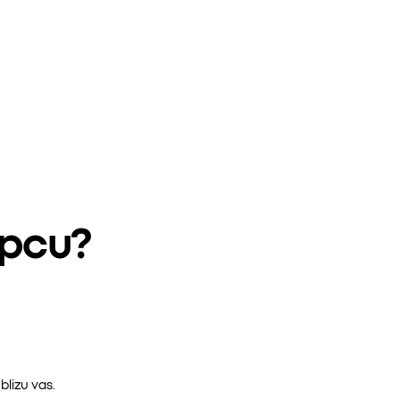
epcu?
lizu vas.