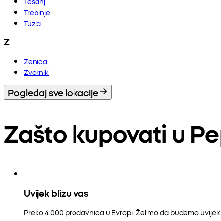
Tešanj
Trebinje
Tuzla
Z
Zenica
Zvornik
Pogledaj sve lokacije
Zašto kupovati u P
Uvijek blizu vas
Preko 4.000 prodavnica u Evropi. Želimo da budemo uvijek b