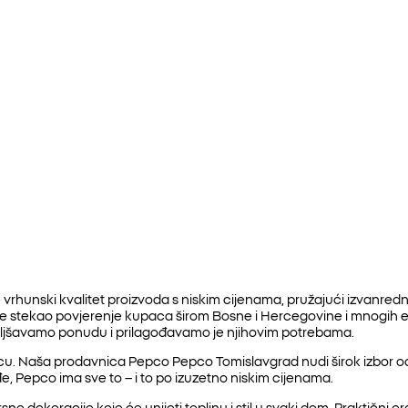
vrhunski kvalitet proizvoda s niskim cijenama, pružajući izvanred
 je stekao povjerenje kupaca širom Bosne i Hercegovine i mnogih
oljšavamo ponudu i prilagođavamo je njihovim potrebama.
. Naša prodavnica Pepco Pepco Tomislavgrad nudi širok izbor odjeć
e, Pepco ima sve to – i to po izuzetno niskim cijenama.
ne dekoracije koje će unijeti toplinu i stil u svaki dom. Praktični