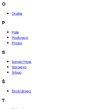
O
Orašje
P
Pale
Podlugovi
Prozor
S
Sanski Most
Sarajevo
Srbac
Š
Široki Brijeg
T