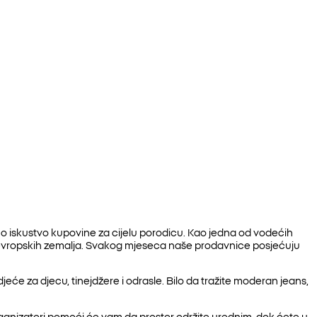
no iskustvo kupovine za cijelu porodicu. Kao jedna od vodećih
 evropskih zemalja. Svakog mjeseca naše prodavnice posjećuju
e za djecu, tinejdžere i odrasle. Bilo da tražite moderan jeans,
 organizatori pomoći će vam da prostor održite urednim, dok ćete u