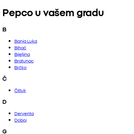
Pepco u vašem gradu
B
Banja Luka
Bihać
Bijeljina
Bratunac
Brčko
Č
Čitluk
D
Derventa
Doboj
G