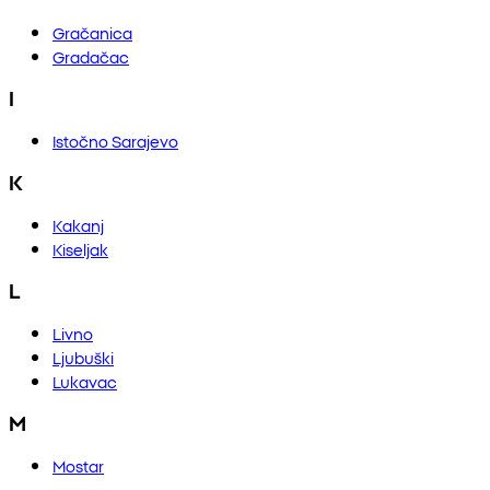
Gračanica
Gradačac
I
Istočno Sarajevo
K
Kakanj
Kiseljak
L
Livno
Ljubuški
Lukavac
M
Mostar