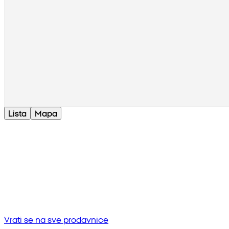
Lista
Mapa
Bez rezultata
Pokušaj unositi drugu frazu ili provjerite pravopis
Vrati se na sve prodavnice