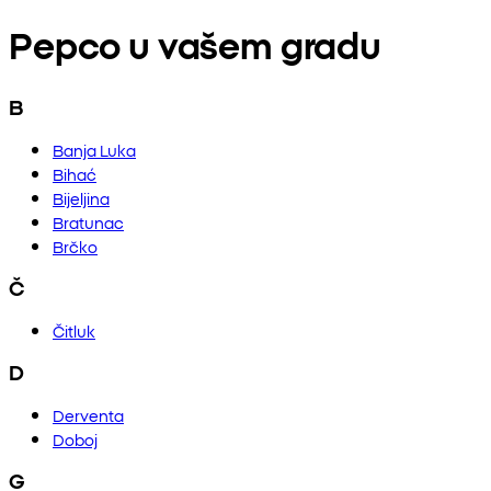
Pepco u vašem gradu
B
Banja Luka
Bihać
Bijeljina
Bratunac
Brčko
Č
Čitluk
D
Derventa
Doboj
G