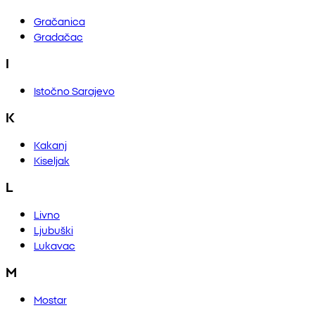
Gračanica
Gradačac
I
Istočno Sarajevo
K
Kakanj
Kiseljak
L
Livno
Ljubuški
Lukavac
M
Mostar