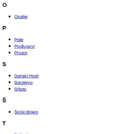
O
Orašje
P
Pale
Podlugovi
Prozor
S
Sanski Most
Sarajevo
Srbac
Š
Široki Brijeg
T