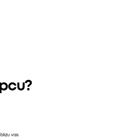
epcu?
lizu vas.