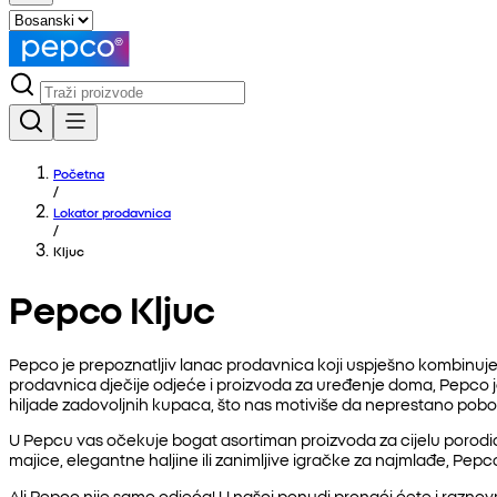
Početna
/
Lokator prodavnica
/
Kljuc
Pepco Kljuc
Pepco je prepoznatljiv lanac prodavnica koji uspješno kombinuje 
prodavnica dječije odjeće i proizvoda za uređenje doma, Pepco
hiljade zadovoljnih kupaca, što nas motiviše da neprestano pob
U Pepcu vas očekuje bogat asortiman proizvoda za cijelu porodicu
majice, elegantne haljine ili zanimljive igračke za najmlađe, Pepc
Ali Pepco nije samo odjeća! U našoj ponudi pronaći ćete i raznovrs