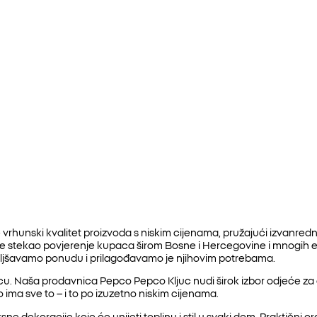
vrhunski kvalitet proizvoda s niskim cijenama, pružajući izvanred
 je stekao povjerenje kupaca širom Bosne i Hercegovine i mnogih
oljšavamo ponudu i prilagođavamo je njihovim potrebama.
. Naša prodavnica Pepco Pepco Kljuc nudi širok izbor odjeće za dj
o ima sve to – i to po izuzetno niskim cijenama.
ne dekoracije koje će unijeti toplinu i stil u svaki dom. Praktični