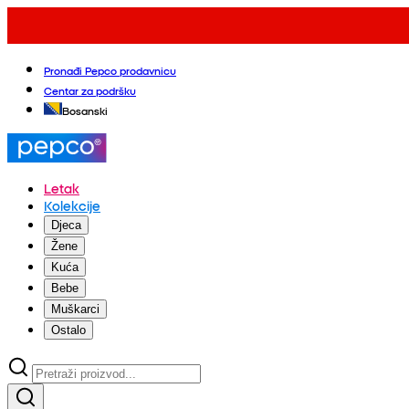
Pronađi Pepco prodavnicu
Centar za podršku
Bosanski
Letak
Kolekcije
Djeca
Žene
Kuća
Bebe
Muškarci
Ostalo