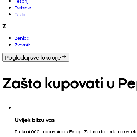
Tešanj
Trebinje
Tuzla
Z
Zenica
Zvornik
Pogledaj sve lokacije
Zašto kupovati u P
Uvijek blizu vas
Preko 4.000 prodavnica u Evropi. Želimo da budemo uvijek b