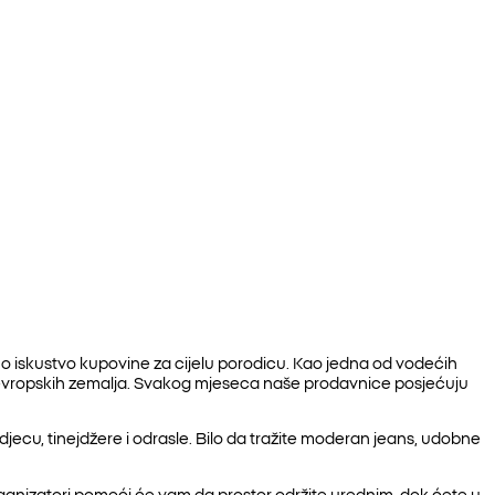
no iskustvo kupovine za cijelu porodicu. Kao jedna od vodećih
 evropskih zemalja. Svakog mjeseca naše prodavnice posjećuju
ecu, tinejdžere i odrasle. Bilo da tražite moderan jeans, udobne
 organizatori pomoći će vam da prostor održite urednim, dok ćete u