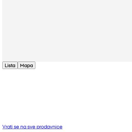
Lista
Mapa
Bez rezultata
Pokušaj unositi drugu frazu ili provjerite pravopis
Vrati se na sve prodavnice