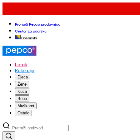
Pronađi Pepco prodavnicu
Centar za podršku
Bosanski
Letak
Kolekcije
Djeca
Žene
Kuća
Bebe
Muškarci
Ostalo