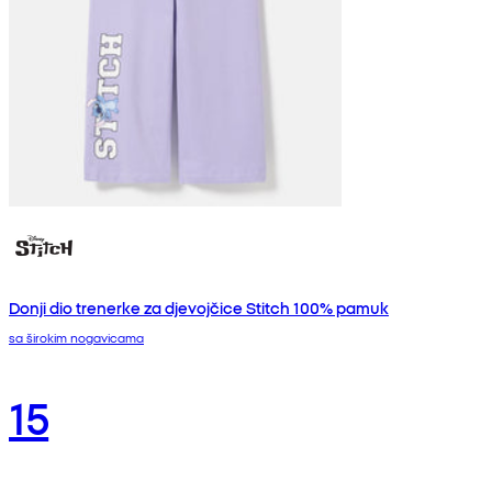
Donji dio trenerke za djevojčice Stitch 100% pamuk
sa širokim nogavicama
15