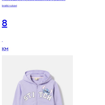
kratki rukavi
8
KM