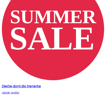
Dječje donji dio trenerke
ušivak, prošivi