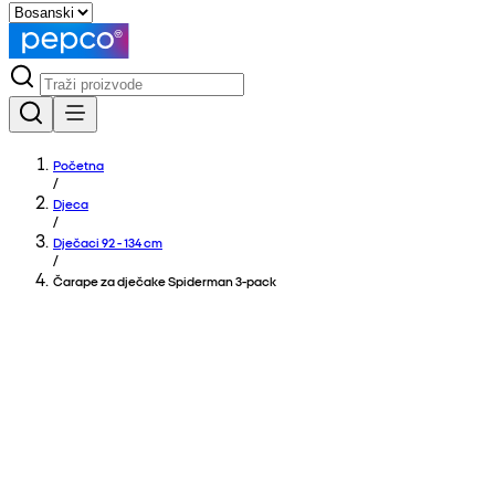
Početna
/
Djeca
/
Dječaci 92 - 134 cm
/
Čarape za dječake Spiderman 3-pack