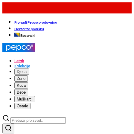
Pronađi Pepco prodavnicu
Centar za podršku
Bosanski
Letak
Kolekcije
Djeca
Žene
Kuća
Bebe
Muškarci
Ostalo