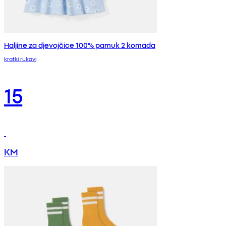
Haljine za djevojčice 100% pamuk 2 komada
kratki rukavi
15
KM