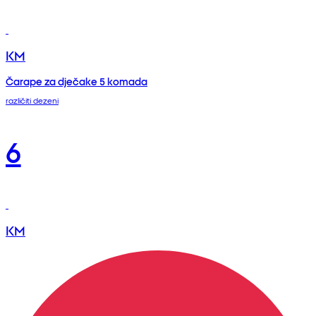
KM
Čarape za dječake 5 komada
različiti dezeni
6
KM