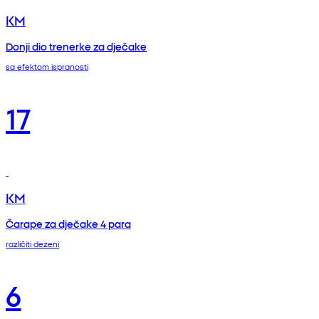
KM
Donji dio trenerke za dječake
sa efektom ispranosti
17
KM
Čarape za dječake 4 para
različiti dezeni
6