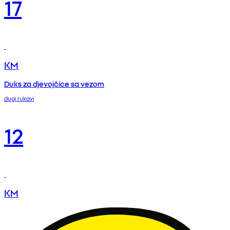
17
KM
Duks za djevojčice sa vezom
dugi rukavi
12
KM