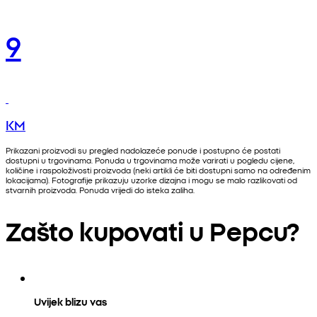
9
KM
Prikazani proizvodi su pregled nadolazeće ponude i postupno će postati
dostupni u trgovinama. Ponuda u trgovinama može varirati u pogledu cijene,
količine i raspoloživosti proizvoda (neki artikli će biti dostupni samo na određenim
lokacijama). Fotografije prikazuju uzorke dizajna i mogu se malo razlikovati od
stvarnih proizvoda. Ponuda vrijedi do isteka zaliha.
Zašto kupovati u Pepcu?
Uvijek blizu vas