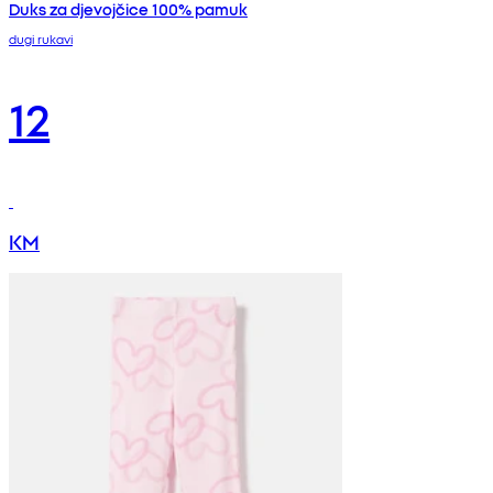
Duks za djevojčice 100% pamuk
dugi rukavi
12
KM