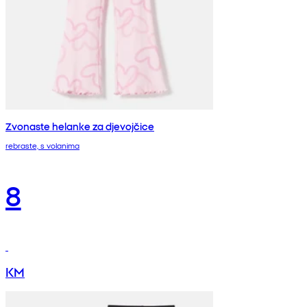
Zvonaste helanke za djevojčice
rebraste, s volanima
8
KM