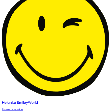
Helanke SmileyWorld
široke nogavice