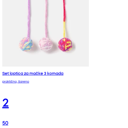
Set loptica za mačke 3 komada
praktično, šareno
2
50