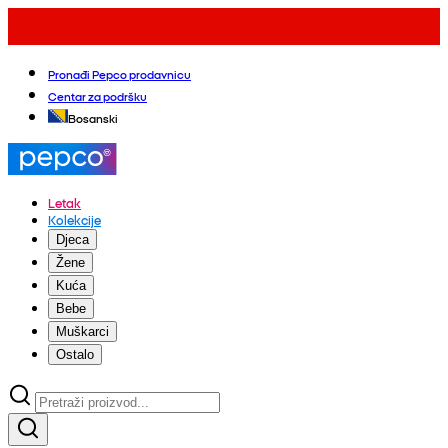
Pronađi Pepco prodavnicu
Centar za podršku
Bosanski
Letak
Kolekcije
Djeca
Žene
Kuća
Bebe
Muškarci
Ostalo