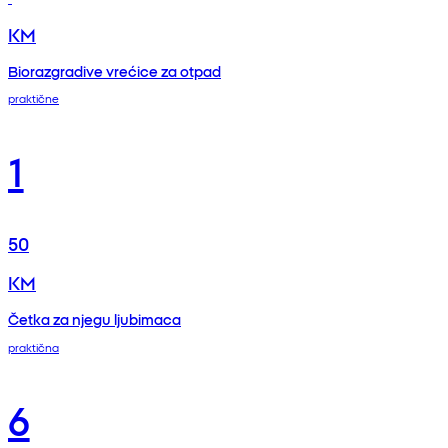
KM
Biorazgradive vrećice za otpad
praktične
1
50
KM
Četka za njegu ljubimaca
praktična
6