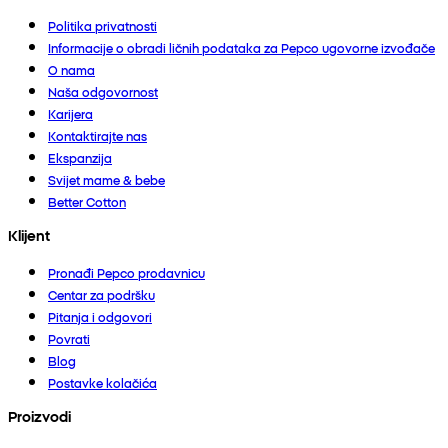
Politika privatnosti
Informacije o obradi ličnih podataka za Pepco ugovorne izvođače
O nama
Naša odgovornost
Karijera
Kontaktirajte nas
Ekspanzija
Svijet mame & bebe
Better Cotton
Klijent
Pronađi Pepco prodavnicu
Centar za podršku
Pitanja i odgovori
Povrati
Blog
Postavke kolačića
Proizvodi