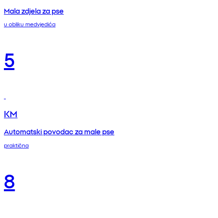
Mala zdjela za pse
u obliku medvjedića
5
KM
Automatski povodac za male pse
praktična
8