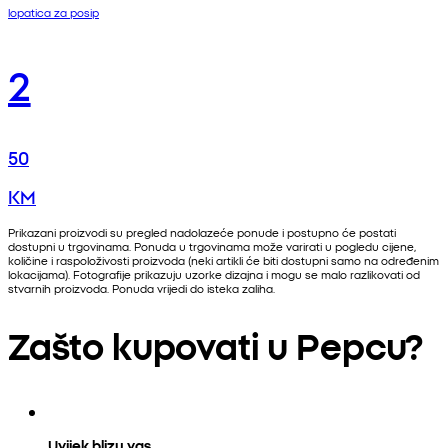
lopatica za posip
2
50
KM
Prikazani proizvodi su pregled nadolazeće ponude i postupno će postati
dostupni u trgovinama. Ponuda u trgovinama može varirati u pogledu cijene,
količine i raspoloživosti proizvoda (neki artikli će biti dostupni samo na određenim
lokacijama). Fotografije prikazuju uzorke dizajna i mogu se malo razlikovati od
stvarnih proizvoda. Ponuda vrijedi do isteka zaliha.
Zašto kupovati u Pepcu?
Uvijek blizu vas