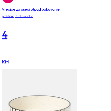
Vrećice za pseći otpad pakovanje
praktične, funkcionalne
4
KM