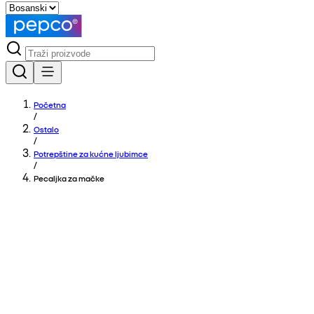
Početna
/
Ostalo
/
Potrepštine za kućne ljubimce
/
Pecaljka za mačke