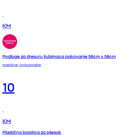
KM
Podloge za dresuru ljubimaca pakovanje 58cm x 58cm
praktične, funkcionalne
10
KM
Plastična lopatica za pijesak