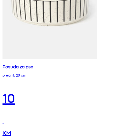
Posuda za pse
prečnik 20 cm
10
KM