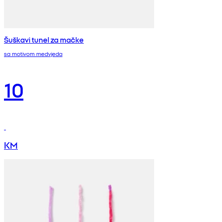
Šuškavi tunel za mačke
sa motivom medvjeda
10
KM