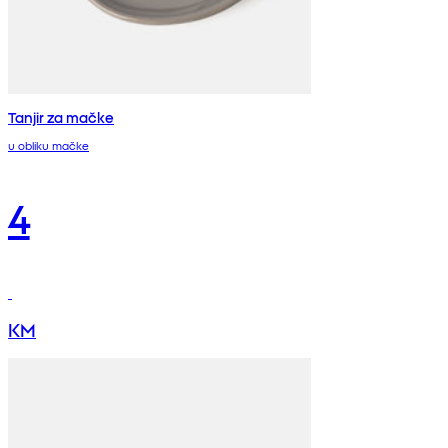
Tanjir za mačke
u obliku mačke
4
KM