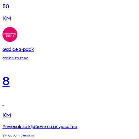
50
KM
Gaćice 3-pack
gaćice za žene
8
KM
Privjesak za ključeve sa privjescima
s motivom trešanja