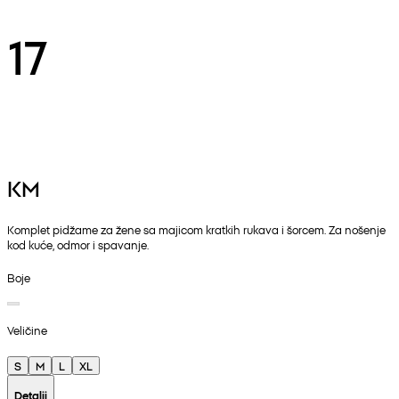
17
KM
Komplet pidžame za žene sa majicom kratkih rukava i šorcem. Za nošenje
kod kuće, odmor i spavanje.
Boje
Veličine
S
M
L
XL
Detalji