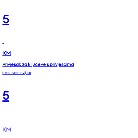
5
KM
Privjesak za ključeve s privjescima
s motivom cvijeta
5
KM