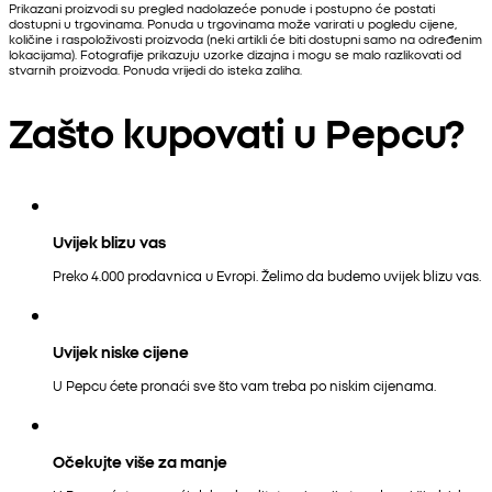
Prikazani proizvodi su pregled nadolazeće ponude i postupno će postati
dostupni u trgovinama. Ponuda u trgovinama može varirati u pogledu cijene,
količine i raspoloživosti proizvoda (neki artikli će biti dostupni samo na određenim
lokacijama). Fotografije prikazuju uzorke dizajna i mogu se malo razlikovati od
stvarnih proizvoda. Ponuda vrijedi do isteka zaliha.
Zašto kupovati u Pepcu?
Uvijek blizu vas
Preko 4.000 prodavnica u Evropi. Želimo da budemo uvijek blizu vas.
Uvijek niske cijene
U Pepcu ćete pronaći sve što vam treba po niskim cijenama.
Očekujte više za manje