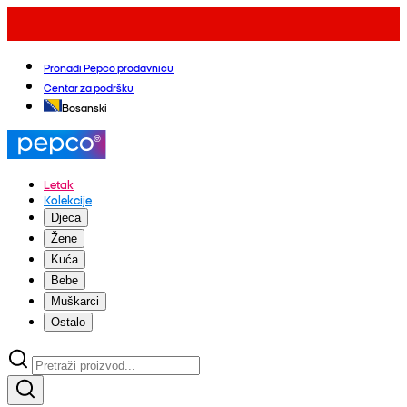
Pronađi Pepco prodavnicu
Centar za podršku
Bosanski
Letak
Kolekcije
Djeca
Žene
Kuća
Bebe
Muškarci
Ostalo