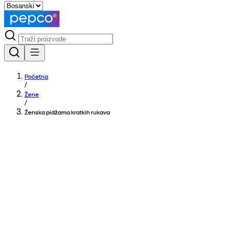
Početna
/
Žene
/
Ženska pidžama kratkih rukava