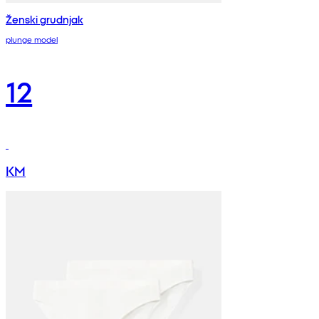
Ženski grudnjak
plunge model
12
KM