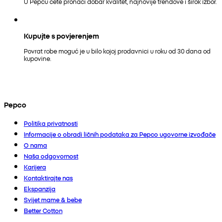
U Pepcu ćete pronaći dobar kvalitet, najnovije trendove i širok izbor.
Kupujte s povjerenjem
Povrat robe moguć je u bilo kojoj prodavnici u roku od 30 dana od
kupovine.
Pepco
Politika privatnosti
Informacije o obradi ličnih podataka za Pepco ugovorne izvođače
O nama
Naša odgovornost
Karijera
Kontaktirajte nas
Ekspanzija
Svijet mame & bebe
Better Cotton