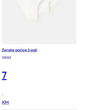
Ženske gaćice 2-pak
gaćice
7
KM