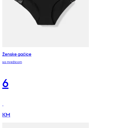
Ženske gaćice
sa mrežicom
6
KM