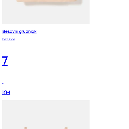
Bešavni grudnjak
bez žice
7
KM