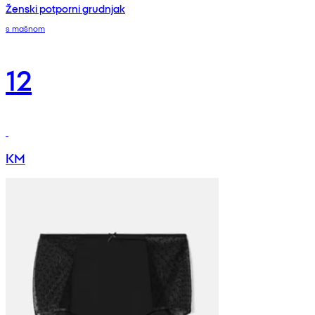
Ženski potporni grudnjak
s mašnom
12
KM