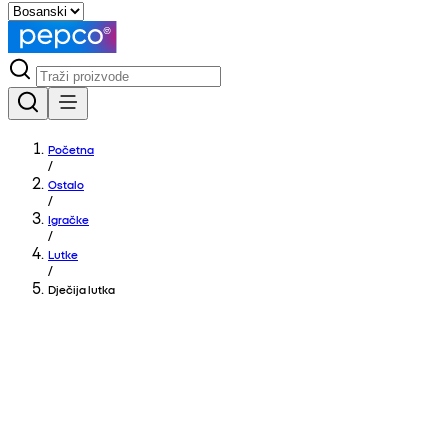
Početna
/
Ostalo
/
Igračke
/
Lutke
/
Dječija lutka