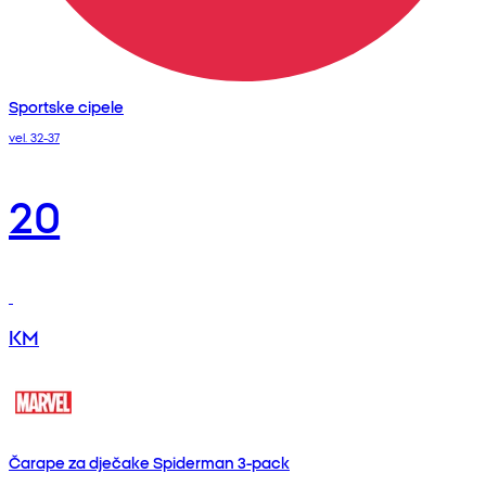
Sportske cipele
vel. 32-37
20
KM
Čarape za dječake Spiderman 3-pack