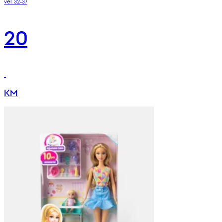
vel. 32-37
20
KM