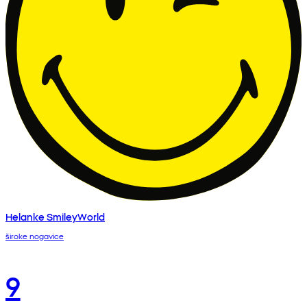
Helanke SmileyWorld
široke nogavice
9