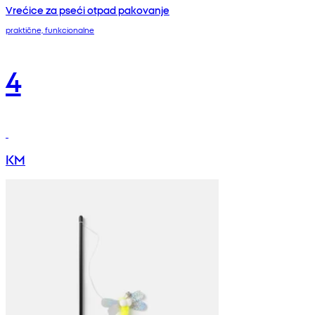
Vrećice za pseći otpad pakovanje
praktične, funkcionalne
4
KM