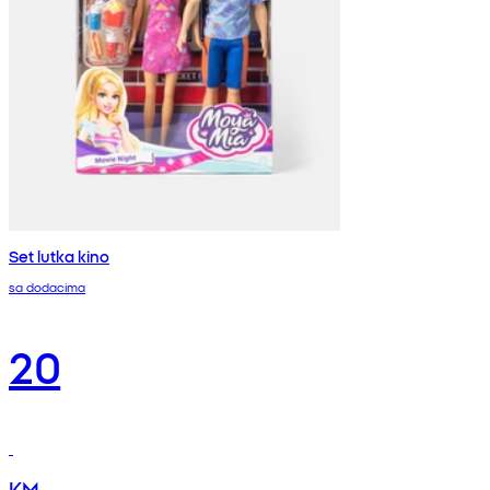
Set lutka kino
sa dodacima
20
KM