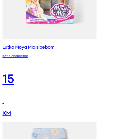
Lutka Moya Mia s bebom
set s dodacima
15
KM