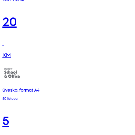
20
KM
Sveska, format A4
80 listova
5