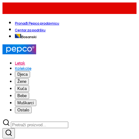
Pronađi Pepco prodavnicu
Centar za podršku
Bosanski
Letak
Kolekcije
Djeca
Žene
Kuća
Bebe
Muškarci
Ostalo