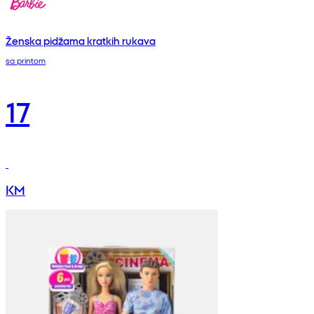
Ženska pidžama kratkih rukava
sa printom
17
KM