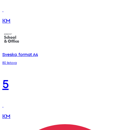
KM
Sveska, format A4
80 listova
5
KM