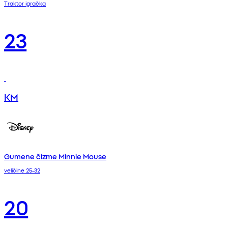
Traktor igračka
23
KM
Gumene čizme Minnie Mouse
veličine 25-32
20