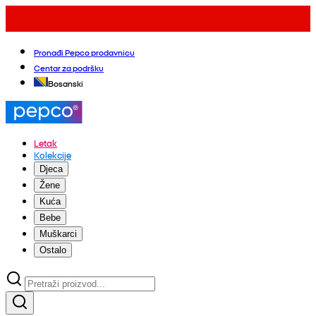
Pronađi Pepco prodavnicu
Centar za podršku
Bosanski
Letak
Kolekcije
Djeca
Žene
Kuća
Bebe
Muškarci
Ostalo