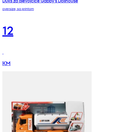
Duks za djevojčice Gabby's Dollhouse
oversize, sa printom
12
KM