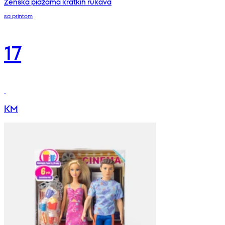
Ženska pidžama kratkih rukava
sa printom
17
KM