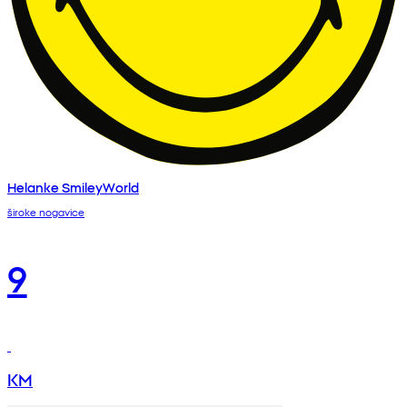
Helanke SmileyWorld
široke nogavice
9
KM