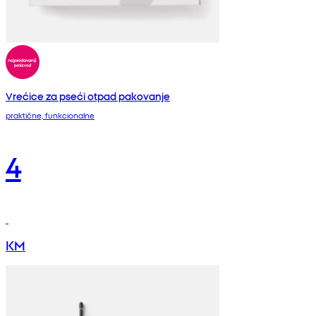
Vrećice za pseći otpad pakovanje
praktične, funkcionalne
4
KM