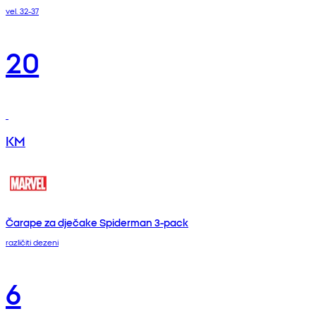
vel. 32-37
20
KM
Čarape za dječake Spiderman 3-pack
različiti dezeni
6