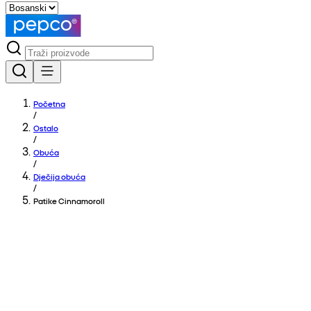
Početna
/
Ostalo
/
Obuća
/
Dječija obuća
/
Patike Cinnamoroll