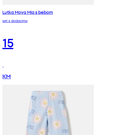
Lutka Moya Mia s bebom
set s dodacima
15
KM