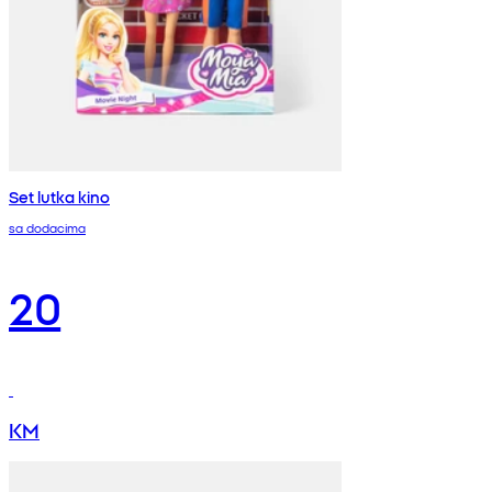
Set lutka kino
sa dodacima
20
KM