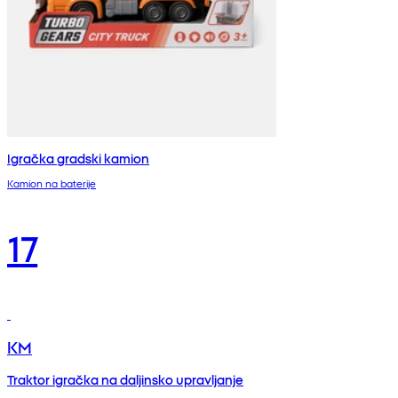
Igračka gradski kamion
Kamion na baterije
17
KM
Traktor igračka na daljinsko upravljanje