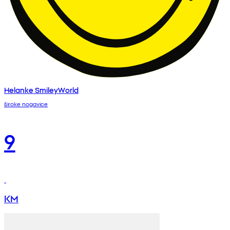
Helanke SmileyWorld
široke nogavice
9
KM