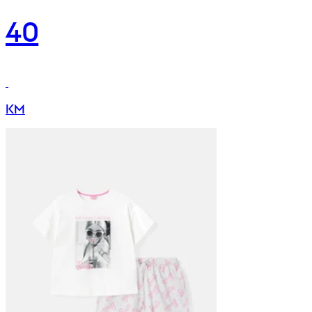
40
KM