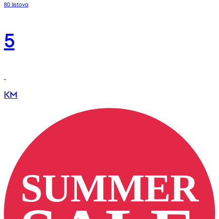
80 listova
5
KM