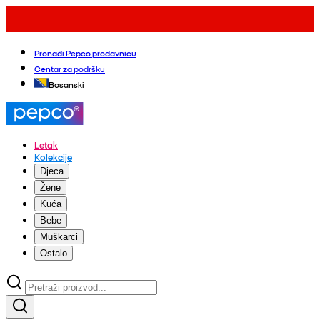
Pronađi Pepco prodavnicu
Centar za podršku
Bosanski
Letak
Kolekcije
Djeca
Žene
Kuća
Bebe
Muškarci
Ostalo