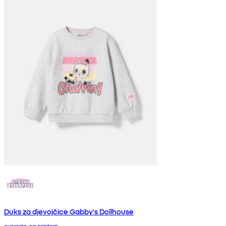
Duks za djevojčice Gabby's Dollhouse
oversize, sa printom