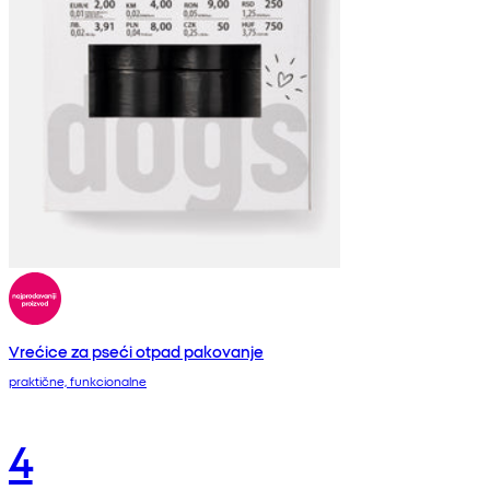
Vrećice za pseći otpad pakovanje
praktične, funkcionalne
4