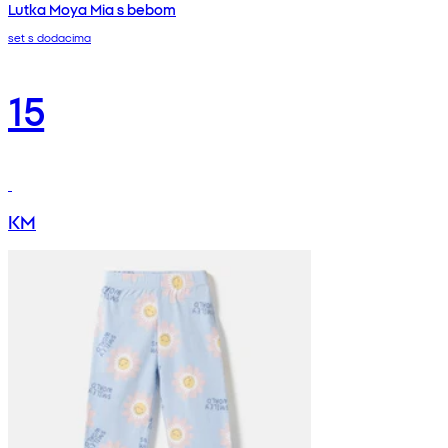
Lutka Moya Mia s bebom
set s dodacima
15
KM