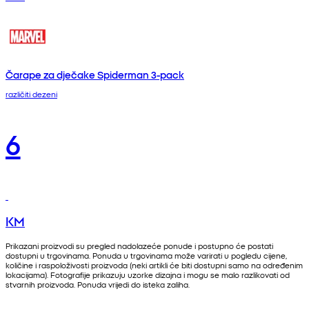
Čarape za dječake Spiderman 3-pack
različiti dezeni
6
KM
Prikazani proizvodi su pregled nadolazeće ponude i postupno će postati
dostupni u trgovinama. Ponuda u trgovinama može varirati u pogledu cijene,
količine i raspoloživosti proizvoda (neki artikli će biti dostupni samo na određenim
lokacijama). Fotografije prikazuju uzorke dizajna i mogu se malo razlikovati od
stvarnih proizvoda. Ponuda vrijedi do isteka zaliha.