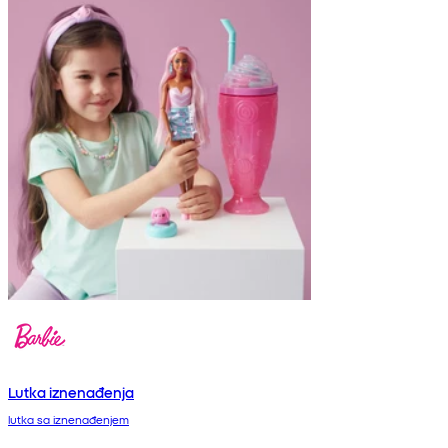
Lutka iznenađenja
lutka sa iznenađenjem