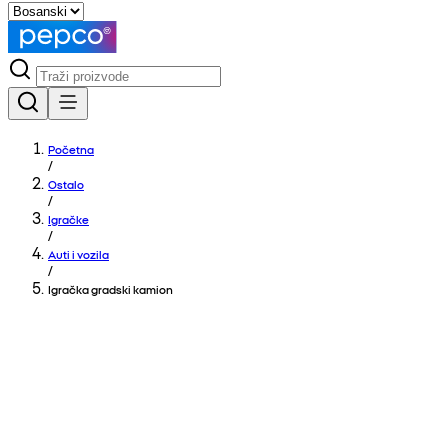
Početna
/
Ostalo
/
Igračke
/
Auti i vozila
/
Igračka gradski kamion