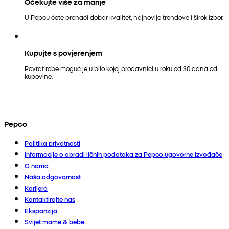
Očekujte više za manje
U Pepcu ćete pronaći dobar kvalitet, najnovije trendove i širok izbor.
Kupujte s povjerenjem
Povrat robe moguć je u bilo kojoj prodavnici u roku od 30 dana od
kupovine.
Pepco
Politika privatnosti
Informacije o obradi ličnih podataka za Pepco ugovorne izvođače
O nama
Naša odgovornost
Karijera
Kontaktirajte nas
Ekspanzija
Svijet mame & bebe