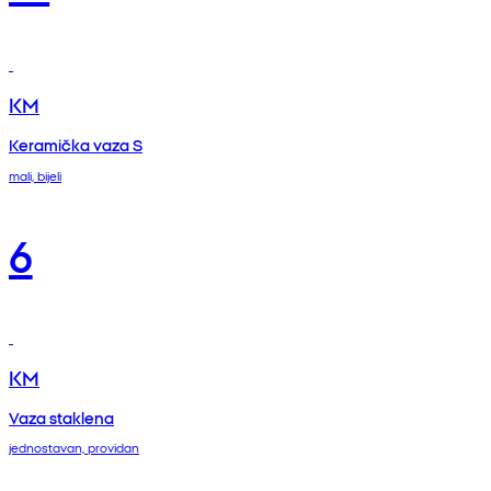
KM
Keramička vaza S
mali, bijeli
6
KM
Vaza staklena
jednostavan, providan