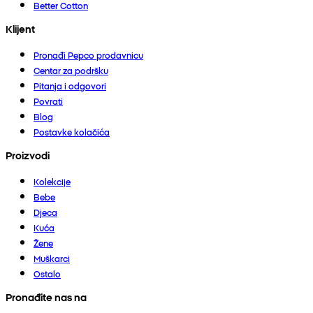
Better Cotton
Klijent
Pronađi Pepco prodavnicu
Centar za podršku
Pitanja i odgovori
Povrati
Blog
Postavke kolačića
Proizvodi
Kolekcije
Bebe
Djeca
Kuća
Žene
Muškarci
Ostalo
Pronađite nas na