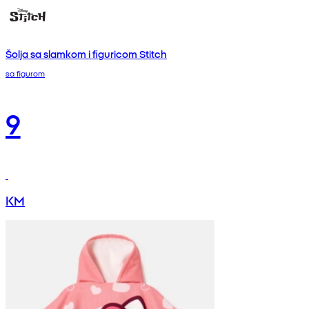
Šolja sa slamkom i figuricom Stitch
sa figurom
9
KM