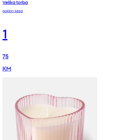
Velika torba
poklon kesa
1
75
KM