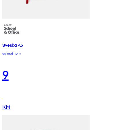
Sveska A5
sa mašnom
9
KM