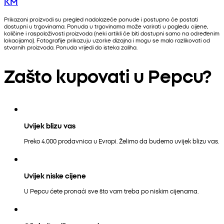
KM
Prikazani proizvodi su pregled nadolazeće ponude i postupno će postati
dostupni u trgovinama. Ponuda u trgovinama može varirati u pogledu cijene,
količine i raspoloživosti proizvoda (neki artikli će biti dostupni samo na određenim
lokacijama). Fotografije prikazuju uzorke dizajna i mogu se malo razlikovati od
stvarnih proizvoda. Ponuda vrijedi do isteka zaliha.
Zašto kupovati u Pepcu?
Uvijek blizu vas
Preko 4.000 prodavnica u Evropi. Želimo da budemo uvijek blizu vas.
Uvijek niske cijene
U Pepcu ćete pronaći sve što vam treba po niskim cijenama.