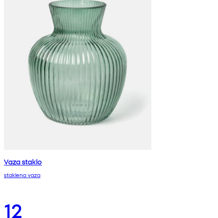
Vaza staklo
staklena vaza
12