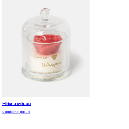
Mirisna svijeća
u staklenoj posudi