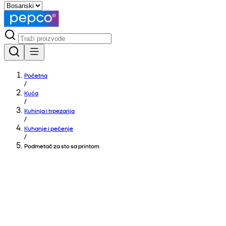
Početna
/
Kuća
/
Kuhinja i trpezarija
/
Kuhanje i pečenje
/
Podmetač za sto sa printom