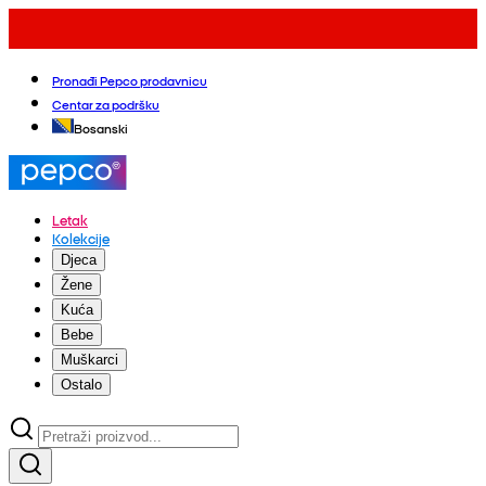
Pronađi Pepco prodavnicu
Centar za podršku
Bosanski
Letak
Kolekcije
Djeca
Žene
Kuća
Bebe
Muškarci
Ostalo