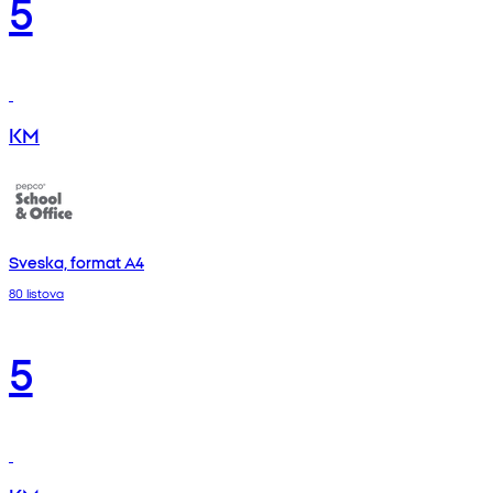
5
KM
Sveska, format A4
80 listova
5