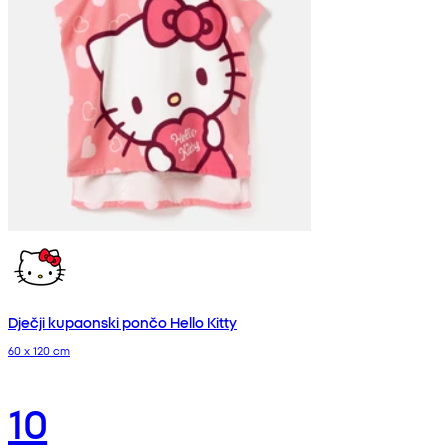
Dječji kupaonski pončo Hello Kitty
60 x 120 cm
10