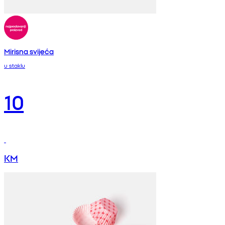
Mirisna svijeća
u staklu
10
KM