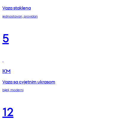
Vaza staklena
jednostavan, providan
5
KM
Vaza sa cvjetnim ukrasom
bijeli, moderni
12