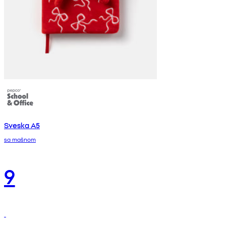
Sveska A5
sa mašnom
9