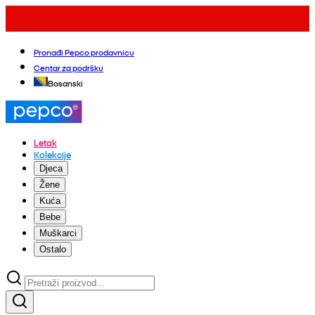
Pronađi Pepco prodavnicu
Centar za podršku
Bosanski
Letak
Kolekcije
Djeca
Žene
Kuća
Bebe
Muškarci
Ostalo