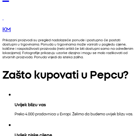
KM
Prikazani proizvodi su pregled nadolazeće ponude i postupno će postati
dostupni u trgovinama. Ponuda u trgovinama može varirati u pogledu cijene,
količine i raspoloživosti proizvoda (neki artikli će biti dostupni samo na određenim
lokacijama). Fotografije prikazuju uzorke dizajna i mogu se malo razlikovati od
stvarnih proizvoda. Ponuda vrijedi do isteka zaliha.
Zašto kupovati u Pepcu?
Uvijek blizu vas
Preko 4.000 prodavnica u Evropi. Želimo da budemo uvijek blizu vas.
Uvijek niske cijene