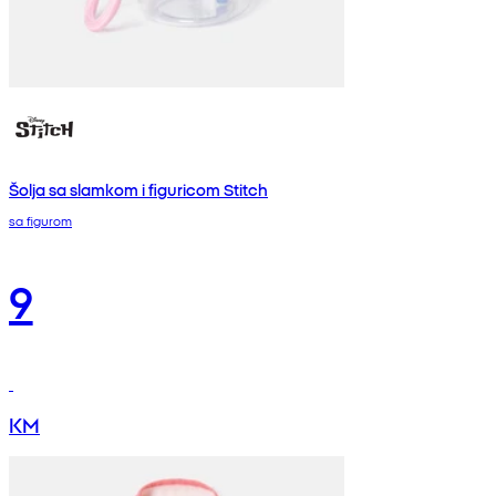
Šolja sa slamkom i figuricom Stitch
sa figurom
9
KM