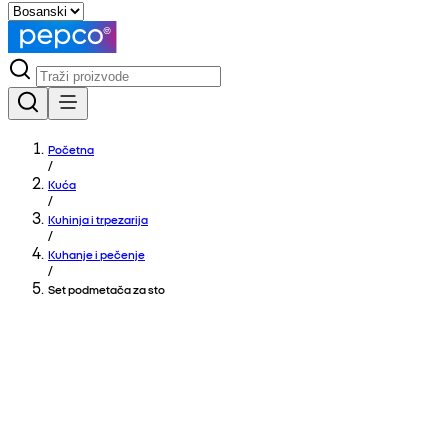
Početna
/
Kuća
/
Kuhinja i trpezarija
/
Kuhanje i pečenje
/
Set podmetača za sto