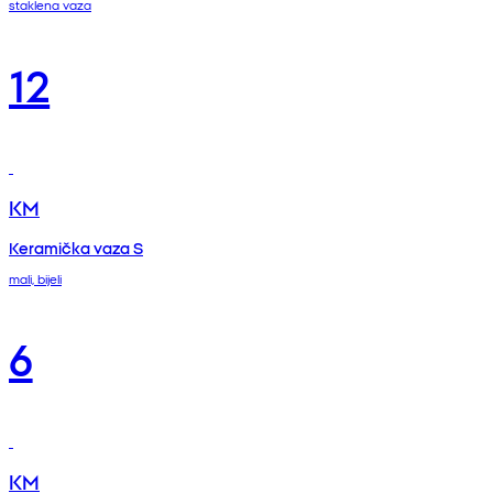
staklena vaza
12
KM
Keramička vaza S
mali, bijeli
6
KM