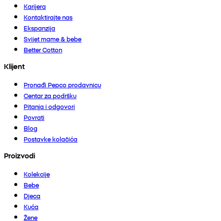
Karijera
Kontaktirajte nas
Ekspanzija
Svijet mame & bebe
Better Cotton
Klijent
Pronađi Pepco prodavnicu
Centar za podršku
Pitanja i odgovori
Povrati
Blog
Postavke kolačića
Proizvodi
Kolekcije
Bebe
Djeca
Kuća
Žene