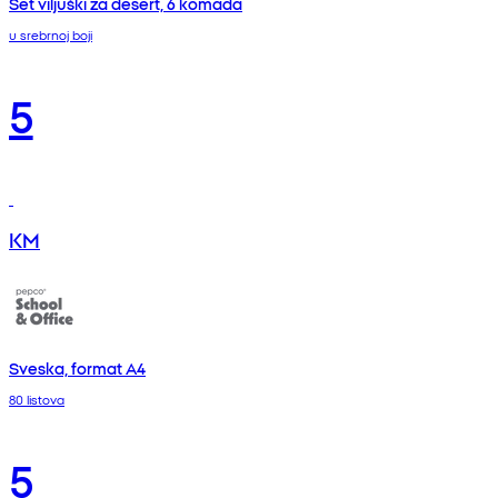
Set viljuški za desert, 6 komada
u srebrnoj boji
5
KM
Sveska, format A4
80 listova
5