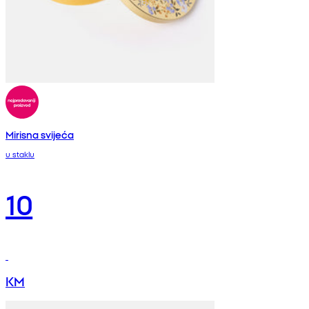
Mirisna svijeća
u staklu
10
KM