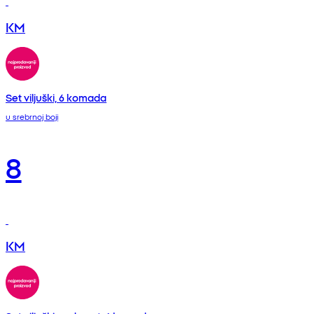
KM
Set viljuški, 6 komada
u srebrnoj boji
8
KM