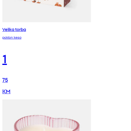
Velika torba
poklon kesa
1
75
KM