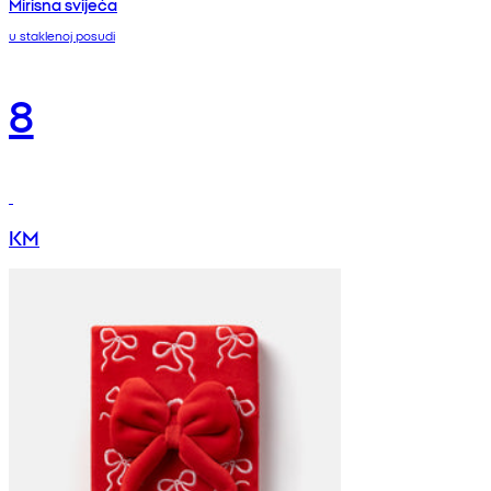
Mirisna svijeća
u staklenoj posudi
8
KM