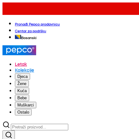
Pronađi Pepco prodavnicu
Centar za podršku
Bosanski
Letak
Kolekcije
Djeca
Žene
Kuća
Bebe
Muškarci
Ostalo