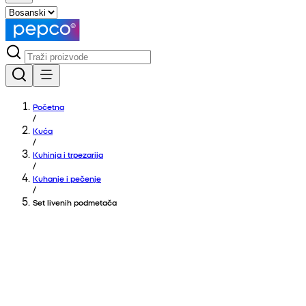
Početna
/
Kuća
/
Kuhinja i trpezarija
/
Kuhanje i pečenje
/
Set livenih podmetača