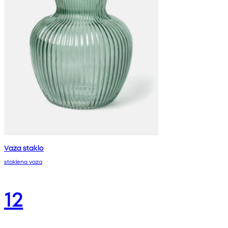
Vaza staklo
staklena vaza
12