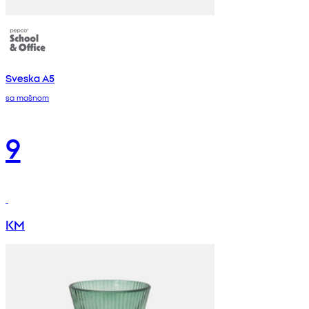
Sveska A5
sa mašnom
9
KM