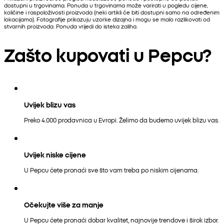
dostupni u trgovinama. Ponuda u trgovinama može varirati u pogledu cijene,
količine i raspoloživosti proizvoda (neki artikli će biti dostupni samo na određenim
lokacijama). Fotografije prikazuju uzorke dizajna i mogu se malo razlikovati od
stvarnih proizvoda. Ponuda vrijedi do isteka zaliha.
Zašto kupovati u Pepcu?
Uvijek blizu vas
Preko 4.000 prodavnica u Evropi. Želimo da budemo uvijek blizu vas.
Uvijek niske cijene
U Pepcu ćete pronaći sve što vam treba po niskim cijenama.
Očekujte više za manje
U Pepcu ćete pronaći dobar kvalitet, najnovije trendove i širok izbor.