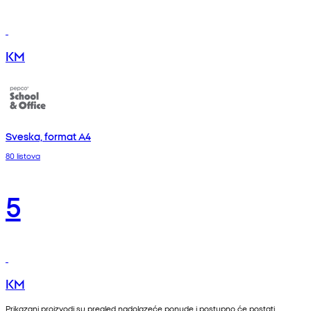
KM
Sveska, format A4
80 listova
5
KM
Prikazani proizvodi su pregled nadolazeće ponude i postupno će postati