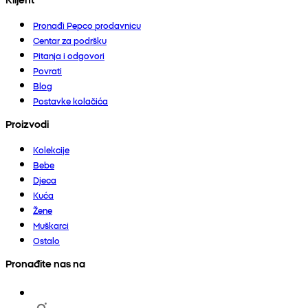
Pronađi Pepco prodavnicu
Centar za podršku
Pitanja i odgovori
Povrati
Blog
Postavke kolačića
Proizvodi
Kolekcije
Bebe
Djeca
Kuća
Žene
Muškarci
Ostalo
Pronađite nas na