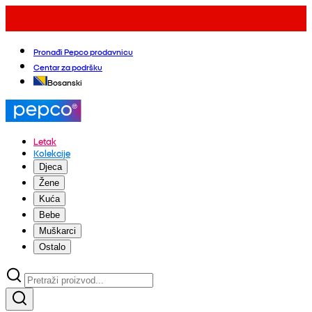
Pronađi Pepco prodavnicu
Centar za podršku
Bosanski
Letak
Kolekcije
Djeca
Žene
Kuća
Bebe
Muškarci
Ostalo