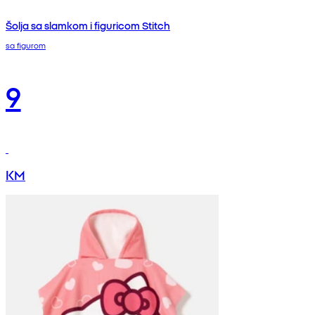
Šolja sa slamkom i figuricom Stitch
sa figurom
9
KM