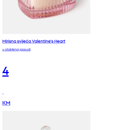
Mirisna svijeća Valentine's Heart
u staklenoj posudi
4
KM