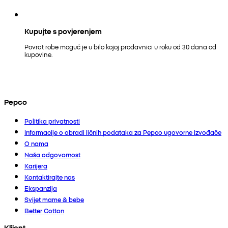
Kupujte s povjerenjem
Povrat robe moguć je u bilo kojoj prodavnici u roku od 30 dana od
kupovine.
Pepco
Politika privatnosti
Informacije o obradi ličnih podataka za Pepco ugovorne izvođače
O nama
Naša odgovornost
Karijera
Kontaktirajte nas
Ekspanzija
Svijet mame & bebe
Better Cotton
Klijent