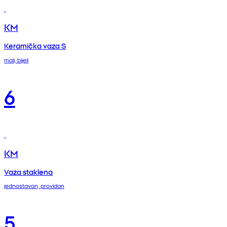
KM
Keramička vaza S
mali, bijeli
6
KM
Vaza staklena
jednostavan, providan
5