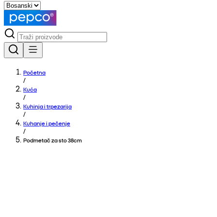
Početna
/
Kuća
/
Kuhinja i trpezarija
/
Kuhanje i pečenje
/
Podmetač za sto 38cm