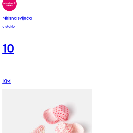
Mirisna svijeća
u staklu
10
KM