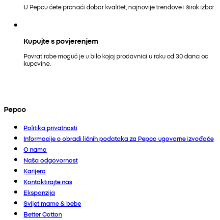
U Pepcu ćete pronaći dobar kvalitet, najnovije trendove i širok izbor.
Kupujte s povjerenjem
Povrat robe moguć je u bilo kojoj prodavnici u roku od 30 dana od
kupovine.
Pepco
Politika privatnosti
Informacije o obradi ličnih podataka za Pepco ugovorne izvođače
O nama
Naša odgovornost
Karijera
Kontaktirajte nas
Ekspanzija
Svijet mame & bebe
Better Cotton