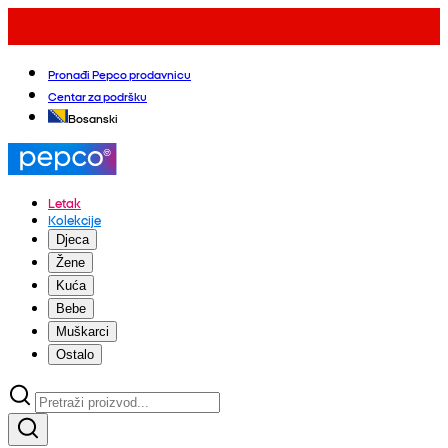
Pronađi Pepco prodavnicu
Centar za podršku
Bosanski
Letak
Kolekcije
Djeca
Žene
Kuća
Bebe
Muškarci
Ostalo