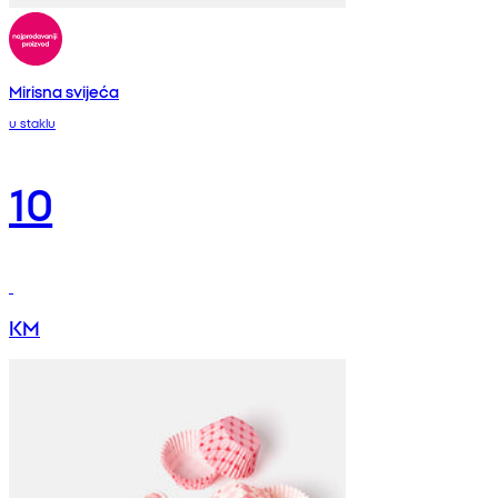
Mirisna svijeća
u staklu
10
KM