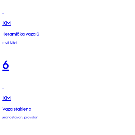
KM
Keramička vaza S
mali, bijeli
6
KM
Vaza staklena
jednostavan, providan