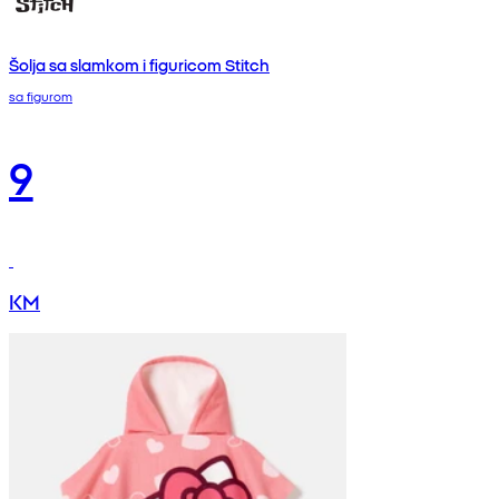
Šolja sa slamkom i figuricom Stitch
sa figurom
9
KM