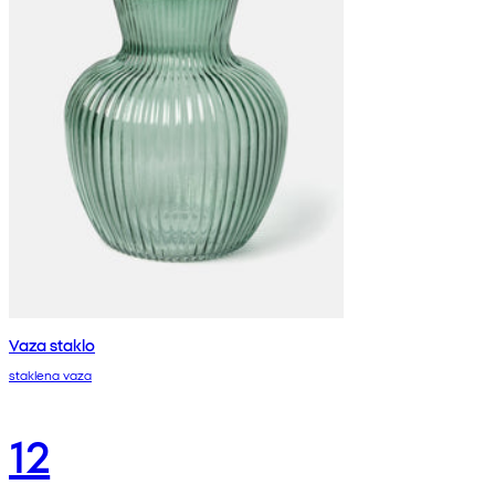
Vaza staklo
staklena vaza
12