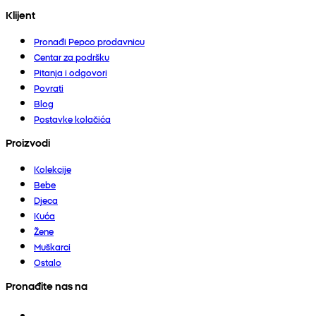
Klijent
Pronađi Pepco prodavnicu
Centar za podršku
Pitanja i odgovori
Povrati
Blog
Postavke kolačića
Proizvodi
Kolekcije
Bebe
Djeca
Kuća
Žene
Muškarci
Ostalo
Pronađite nas na