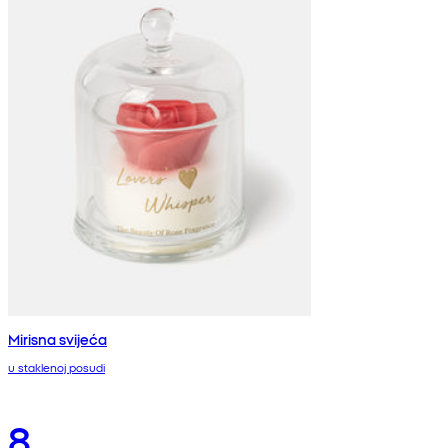
Mirisna svijeća
u staklenoj posudi
8