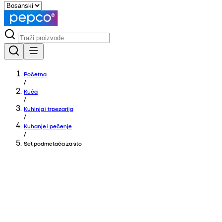
Početna
/
Kuća
/
Kuhinja i trpezarija
/
Kuhanje i pečenje
/
Set podmetača za sto