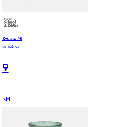
Sveska A5
sa mašnom
9
KM