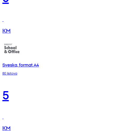
KM
Sveska, format A4
80 listova
5
KM