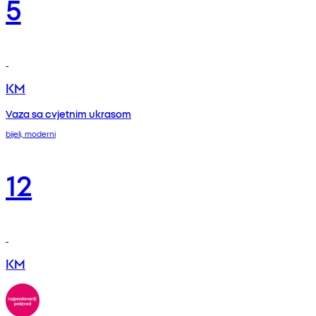
5
KM
Vaza sa cvjetnim ukrasom
bijeli, moderni
12
KM