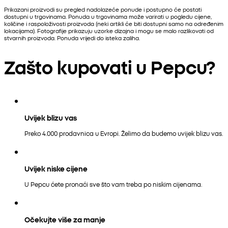
Prikazani proizvodi su pregled nadolazeće ponude i postupno će postati
dostupni u trgovinama. Ponuda u trgovinama može varirati u pogledu cijene,
količine i raspoloživosti proizvoda (neki artikli će biti dostupni samo na određenim
lokacijama). Fotografije prikazuju uzorke dizajna i mogu se malo razlikovati od
stvarnih proizvoda. Ponuda vrijedi do isteka zaliha.
Zašto kupovati u Pepcu?
Uvijek blizu vas
Preko 4.000 prodavnica u Evropi. Želimo da budemo uvijek blizu vas.
Uvijek niske cijene
U Pepcu ćete pronaći sve što vam treba po niskim cijenama.
Očekujte više za manje