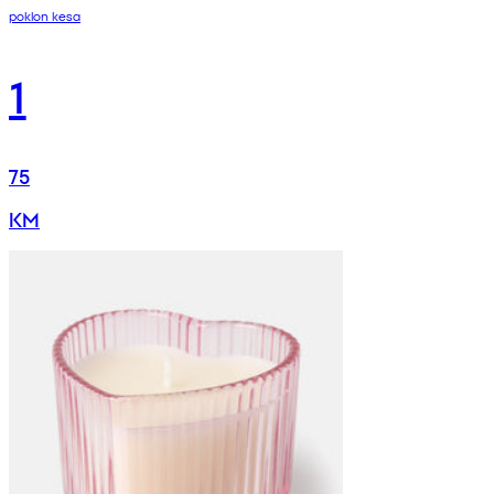
poklon kesa
1
75
KM