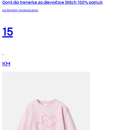
Donji dio trenerke za djevojčice Stitch 100% pamuk
sa širokim nogavicama
15
KM