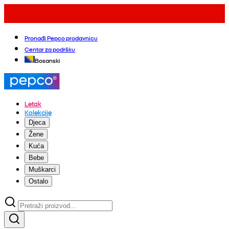
Pronađi Pepco prodavnicu
Centar za podršku
Bosanski
Letak
Kolekcije
Djeca
Žene
Kuća
Bebe
Muškarci
Ostalo