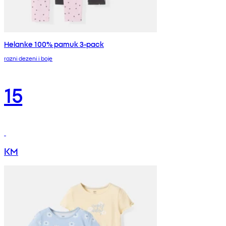
Helanke 100% pamuk 3-pack
razni dezeni i boje
15
KM