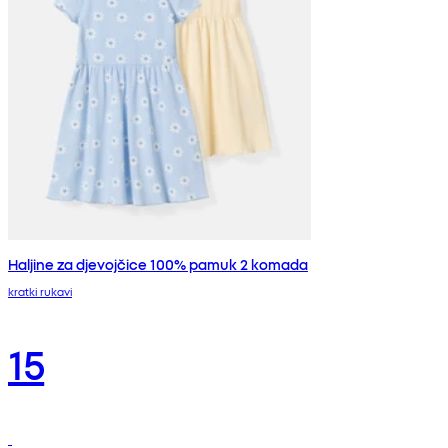
Haljine za djevojčice 100% pamuk 2 komada
kratki rukavi
15