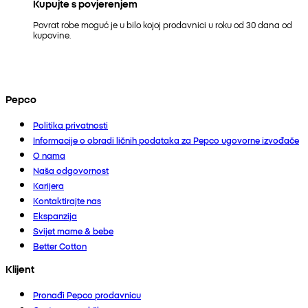
Kupujte s povjerenjem
Povrat robe moguć je u bilo kojoj prodavnici u roku od 30 dana od
kupovine.
Pepco
Politika privatnosti
Informacije o obradi ličnih podataka za Pepco ugovorne izvođače
O nama
Naša odgovornost
Karijera
Kontaktirajte nas
Ekspanzija
Svijet mame & bebe
Better Cotton
Klijent
Pronađi Pepco prodavnicu