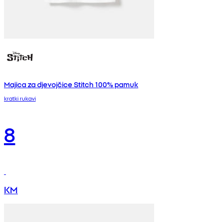
Majica za djevojčice Stitch 100% pamuk
kratki rukavi
8
KM