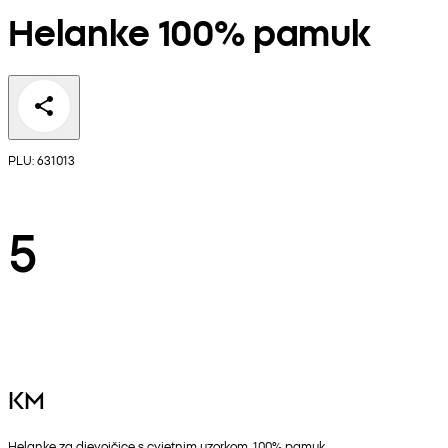
Helanke 100% pamuk
PLU: 631013
5
KM
Helanke za djevojčice s cvjetnim uzorkom. 100% pamuk.