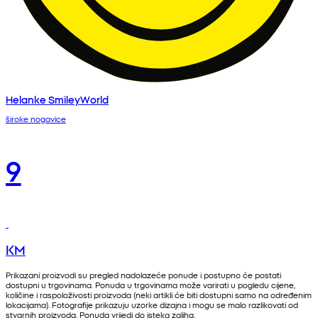
Helanke SmileyWorld
široke nogavice
9
KM
Prikazani proizvodi su pregled nadolazeće ponude i postupno će postati
dostupni u trgovinama. Ponuda u trgovinama može varirati u pogledu cijene,
količine i raspoloživosti proizvoda (neki artikli će biti dostupni samo na određenim
lokacijama). Fotografije prikazuju uzorke dizajna i mogu se malo razlikovati od
stvarnih proizvoda. Ponuda vrijedi do isteka zaliha.