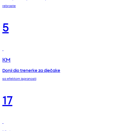
rebraste
5
KM
Donji dio trenerke za dječake
sa efektom ispranosti
17