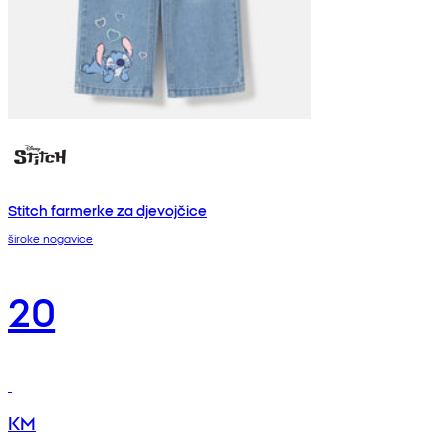
Stitch farmerke za djevojčice
široke nogavice
20
KM