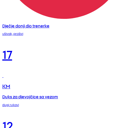
Dječje donji dio trenerke
ušivak, prošivi
17
KM
Duks za djevojčice sa vezom
dugi rukavi
12