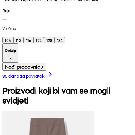
Boje
Veličine
104
110
116
122
128
134
Detalji
Nađi prodavnicu
30 dana za povratak
Proizvodi koji bi vam se mogli
svidjeti