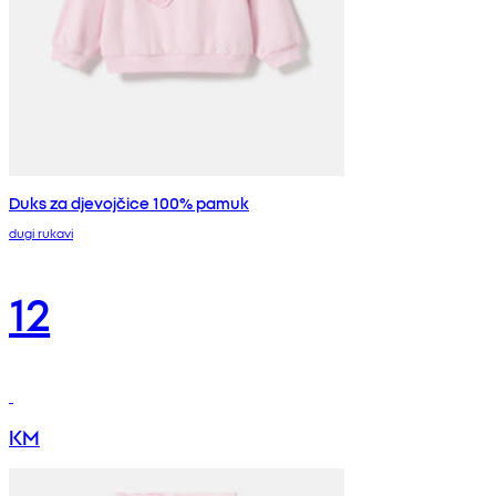
Duks za djevojčice 100% pamuk
dugi rukavi
12
KM