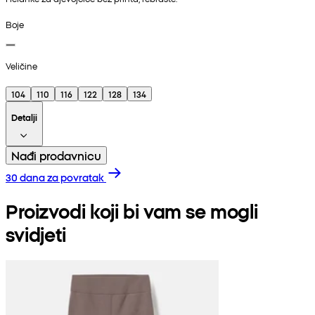
Boje
Veličine
104
110
116
122
128
134
Detalji
Nađi prodavnicu
30 dana za povratak
Proizvodi koji bi vam se mogli
svidjeti