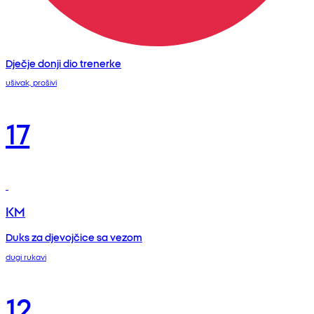
Dječje donji dio trenerke
ušivak, prošivi
17
KM
Duks za djevojčice sa vezom
dugi rukavi
12