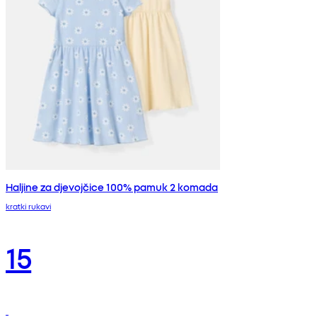
Haljine za djevojčice 100% pamuk 2 komada
kratki rukavi
15