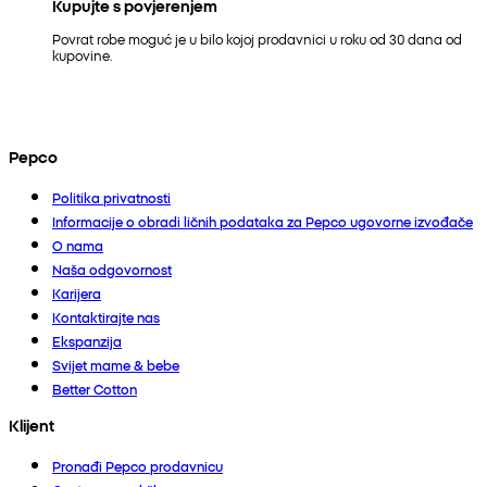
Kupujte s povjerenjem
Povrat robe moguć je u bilo kojoj prodavnici u roku od 30 dana od
kupovine.
Pepco
Politika privatnosti
Informacije o obradi ličnih podataka za Pepco ugovorne izvođače
O nama
Naša odgovornost
Karijera
Kontaktirajte nas
Ekspanzija
Svijet mame & bebe
Better Cotton
Klijent
Pronađi Pepco prodavnicu