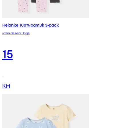
Helanke 100% pamuk 3-pack
razni dezeni i boje
15
KM