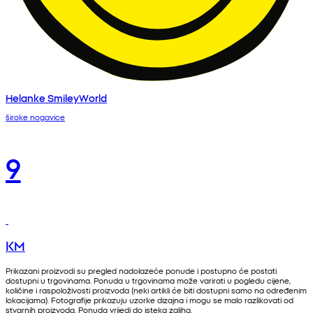
Helanke SmileyWorld
široke nogavice
9
KM
Prikazani proizvodi su pregled nadolazeće ponude i postupno će postati
dostupni u trgovinama. Ponuda u trgovinama može varirati u pogledu cijene,
količine i raspoloživosti proizvoda (neki artikli će biti dostupni samo na određenim
lokacijama). Fotografije prikazuju uzorke dizajna i mogu se malo razlikovati od
stvarnih proizvoda. Ponuda vrijedi do isteka zaliha.