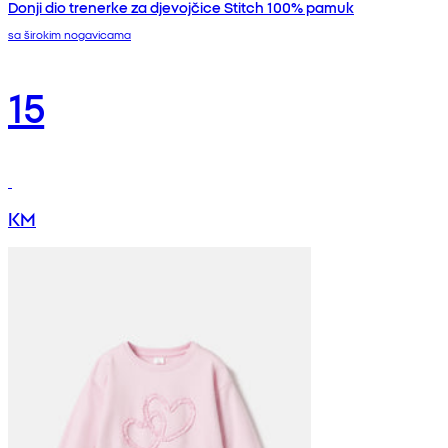
Donji dio trenerke za djevojčice Stitch 100% pamuk
sa širokim nogavicama
15
KM