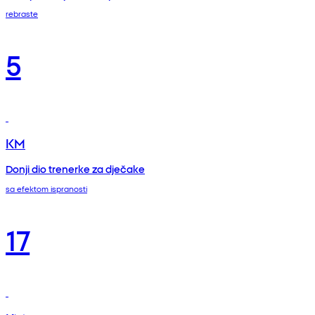
rebraste
5
KM
Donji dio trenerke za dječake
sa efektom ispranosti
17