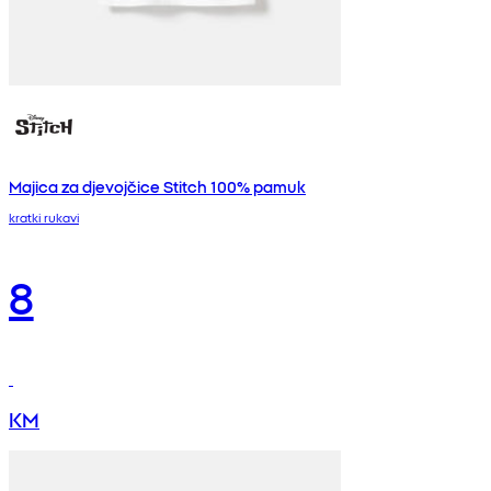
Majica za djevojčice Stitch 100% pamuk
kratki rukavi
8
KM