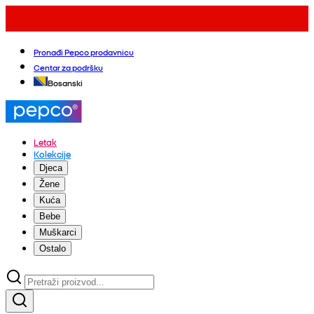
Pronađi Pepco prodavnicu
Centar za podršku
Bosanski
Letak
Kolekcije
Djeca
Žene
Kuća
Bebe
Muškarci
Ostalo