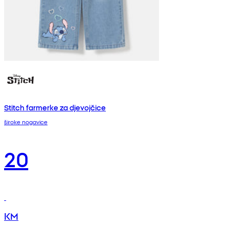
Stitch farmerke za djevojčice
široke nogavice
20
KM