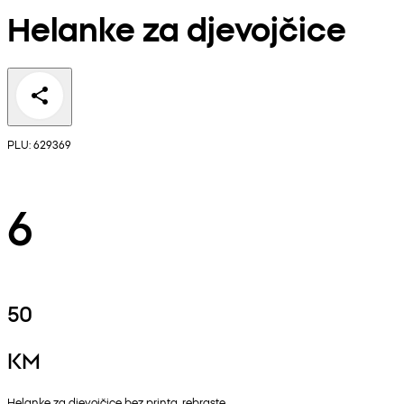
Helanke za djevojčice
PLU: 629369
6
50
KM
Helanke za djevojčice bez printa, rebraste.