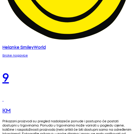
Helanke SmileyWorld
široke nogavice
9
KM
Prikazani proizvodi su pregled nadolazeće ponude i postupno će postati
dostupni u trgovinama. Ponuda u trgovinama može varirati u pogledu cijene,
količine i raspoloživosti proizvoda (neki artikli će biti dostupni samo na određenim
lokacijama). Fotografije prikazuju uzorke dizajna i mogu se malo razlikovati od