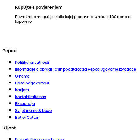
Kupujte s povjerenjem
Povrat robe moguć je u bilo kojoj prodavnici u roku od 30 dana od
kupovine.
Pepco
Politika privatnosti
Informacije o obradi ličnih podataka za Pepco ugovorne izvođače
O nama
Naša odgovornost
Karijera
Kontaktirajte nas
Ekspanzija
Svijet mame & bebe
Better Cotton
Klijent
Pronađi Pepco prodavnicu