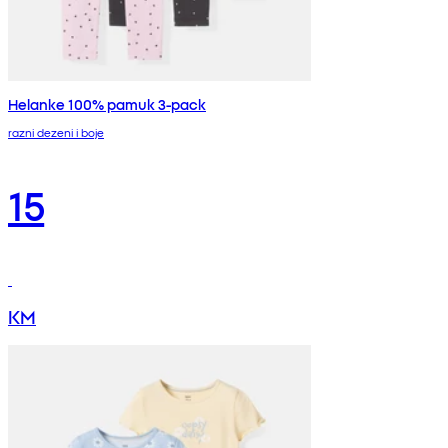
Helanke 100% pamuk 3-pack
razni dezeni i boje
15
KM