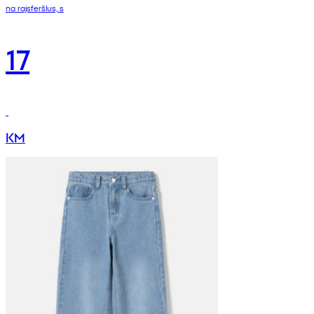
na rajsferšlus, s
17
KM