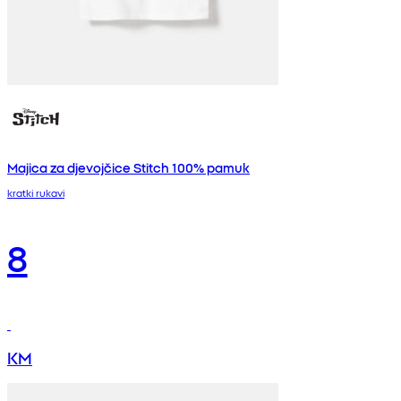
Majica za djevojčice Stitch 100% pamuk
kratki rukavi
8
KM