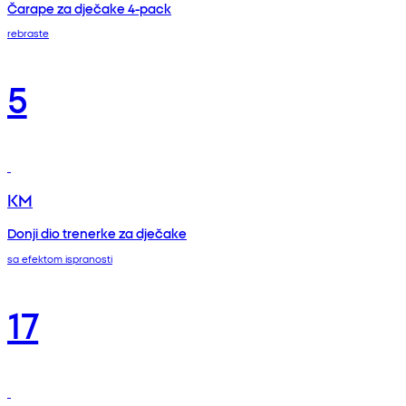
Čarape za dječake 4-pack
rebraste
5
KM
Donji dio trenerke za dječake
sa efektom ispranosti
17