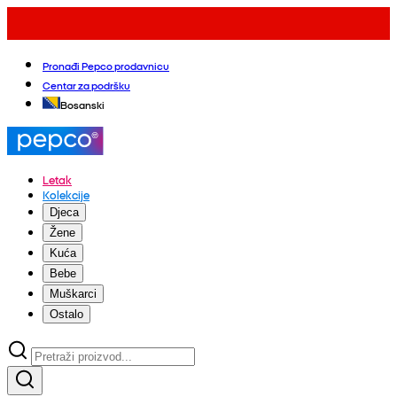
Pronađi Pepco prodavnicu
Centar za podršku
Bosanski
Letak
Kolekcije
Djeca
Žene
Kuća
Bebe
Muškarci
Ostalo