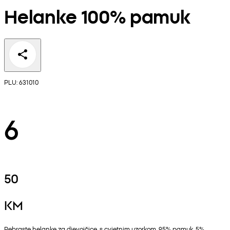
Helanke 100% pamuk
PLU: 631010
6
50
KM
Rebraste helanke za djevojčice, s cvjetnim uzorkom. 95% pamuk, 5%