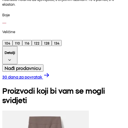
elastan.
Boje
Veličine
104
110
116
122
128
134
Detalji
Nađi prodavnicu
30 dana za povratak
Proizvodi koji bi vam se mogli
svidjeti