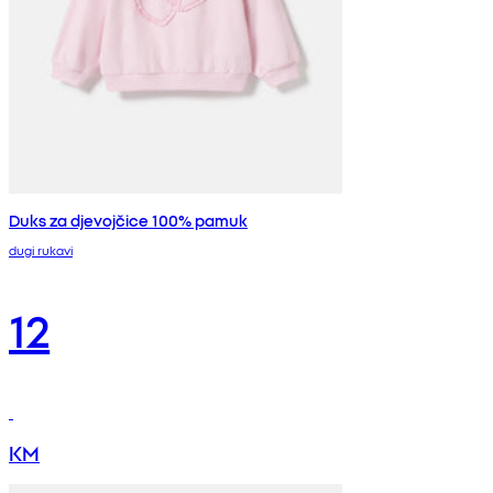
Duks za djevojčice 100% pamuk
dugi rukavi
12
KM