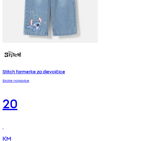
Stitch farmerke za djevojčice
široke nogavice
20
KM