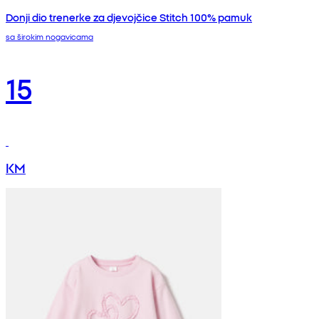
Donji dio trenerke za djevojčice Stitch 100% pamuk
sa širokim nogavicama
15
KM