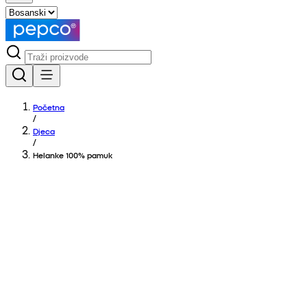
Početna
/
Djeca
/
Helanke 100% pamuk