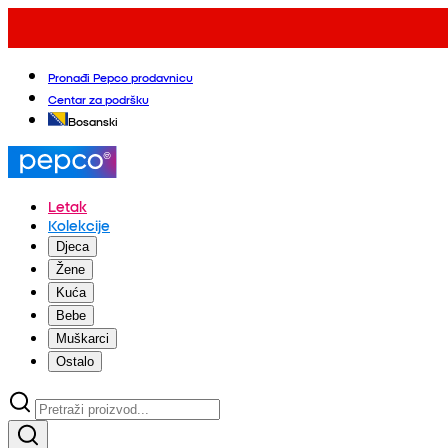
Pronađi Pepco prodavnicu
Centar za podršku
Bosanski
Letak
Kolekcije
Djeca
Žene
Kuća
Bebe
Muškarci
Ostalo