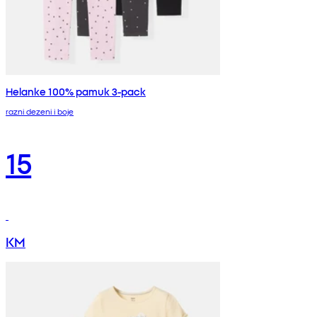
Helanke 100% pamuk 3-pack
razni dezeni i boje
15
KM