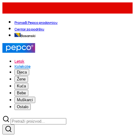
Pronađi Pepco prodavnicu
Centar za podršku
Bosanski
Letak
Kolekcije
Djeca
Žene
Kuća
Bebe
Muškarci
Ostalo