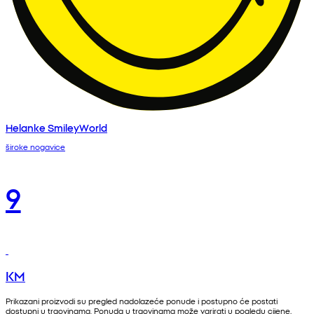
Helanke SmileyWorld
široke nogavice
9
KM
Prikazani proizvodi su pregled nadolazeće ponude i postupno će postati
dostupni u trgovinama. Ponuda u trgovinama može varirati u pogledu cijene,