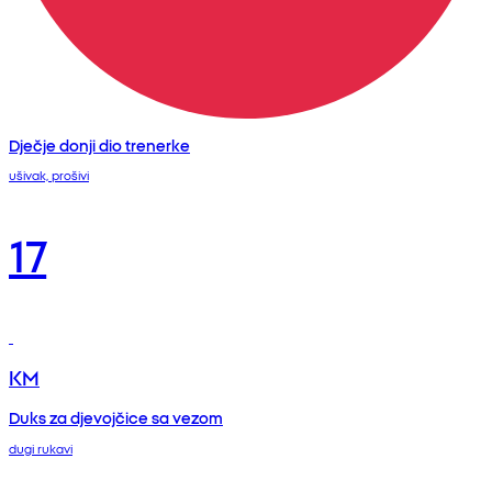
Dječje donji dio trenerke
ušivak, prošivi
17
KM
Duks za djevojčice sa vezom
dugi rukavi