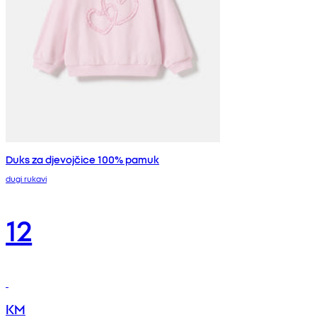
Duks za djevojčice 100% pamuk
dugi rukavi
12
KM