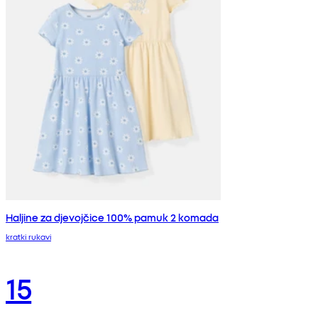
Haljine za djevojčice 100% pamuk 2 komada
kratki rukavi
15