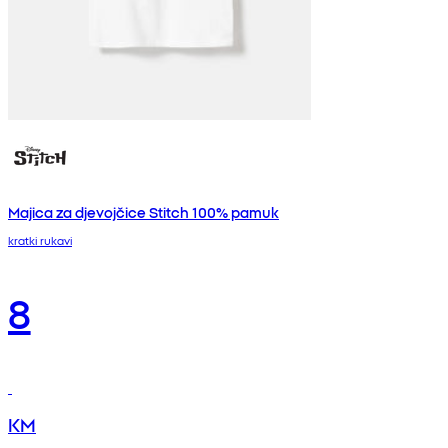
Majica za djevojčice Stitch 100% pamuk
kratki rukavi
8
KM