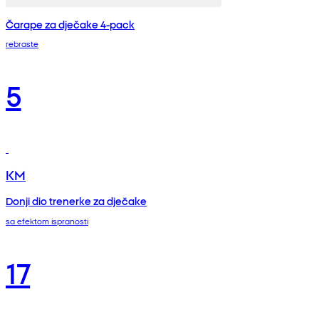
Čarape za dječake 4-pack
rebraste
5
KM
Donji dio trenerke za dječake
sa efektom ispranosti
17