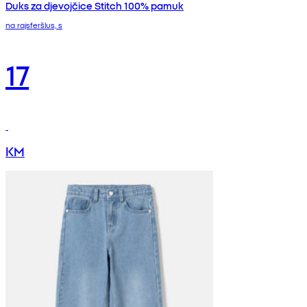
Duks za djevojčice Stitch 100% pamuk
na rajsferšlus, s
17
KM