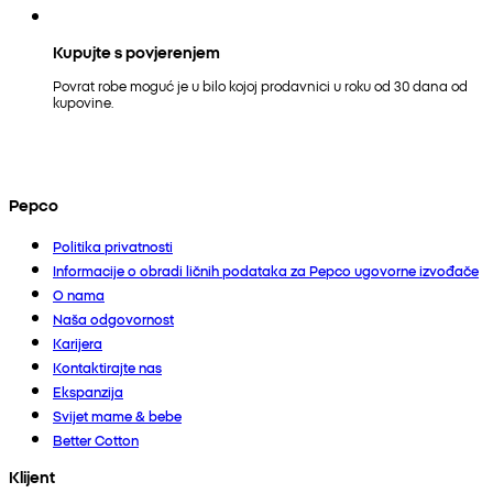
Kupujte s povjerenjem
Povrat robe moguć je u bilo kojoj prodavnici u roku od 30 dana od
kupovine.
Pepco
Politika privatnosti
Informacije o obradi ličnih podataka za Pepco ugovorne izvođače
O nama
Naša odgovornost
Karijera
Kontaktirajte nas
Ekspanzija
Svijet mame & bebe
Better Cotton
Klijent