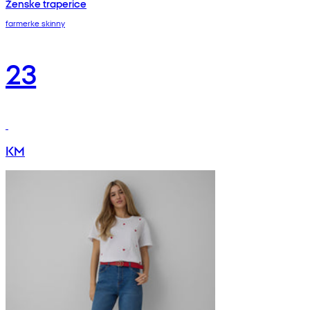
Ženske traperice
farmerke skinny
23
KM