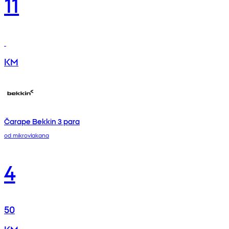
11
KM
Čarape Bekkin 3 para
od mikrovlakana
4
50