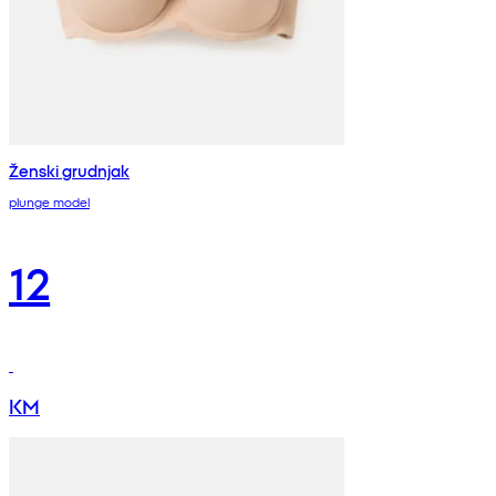
Ženski grudnjak
plunge model
12
KM