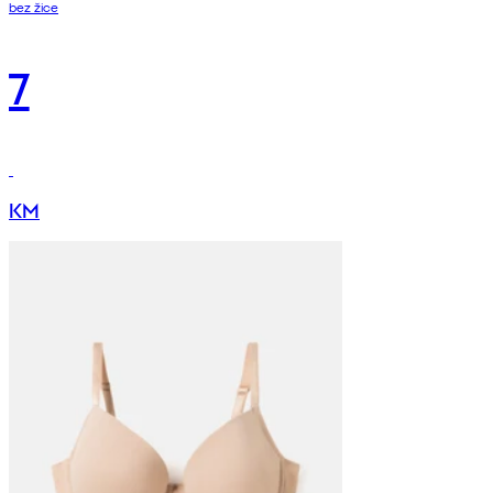
bez žice
7
KM