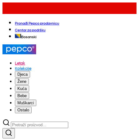
Pronađi Pepco prodavnicu
Centar za podršku
Bosanski
Letak
Kolekcije
Djeca
Žene
Kuća
Bebe
Muškarci
Ostalo