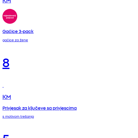
KM
Gaćice 3-pack
gaćice za žene
8
KM
Privjesak za ključeve sa privjescima
s motivom trešanja