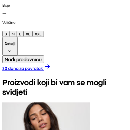
Boje
Veličine
S
M
L
XL
XXL
Detalji
Nađi prodavnicu
30 dana za povratak
Proizvodi koji bi vam se mogli
svidjeti