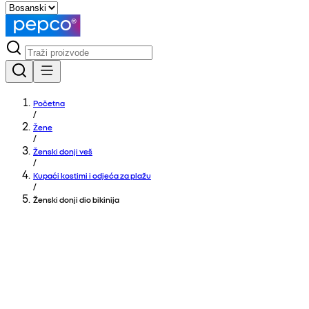
Početna
/
Žene
/
Ženski donji veš
/
Kupaći kostimi i odjeća za plažu
/
Ženski donji dio bikinija