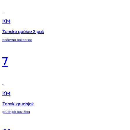
KM
Ženske gaćice 2-pak
bešavne bokserice
7
KM
Ženski grudnjak
grudnjak bez žica