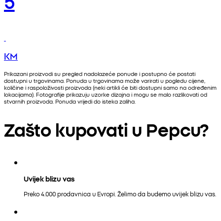
5
KM
Prikazani proizvodi su pregled nadolazeće ponude i postupno će postati
dostupni u trgovinama. Ponuda u trgovinama može varirati u pogledu cijene,
količine i raspoloživosti proizvoda (neki artikli će biti dostupni samo na određenim
lokacijama). Fotografije prikazuju uzorke dizajna i mogu se malo razlikovati od
stvarnih proizvoda. Ponuda vrijedi do isteka zaliha.
Zašto kupovati u Pepcu?
Uvijek blizu vas
Preko 4.000 prodavnica u Evropi. Želimo da budemo uvijek blizu vas.