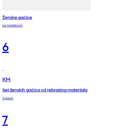
Ženske gaćice
sa mrežicom
6
KM
Set ženskih gaćica od rebrastog materijala
2-pack
7