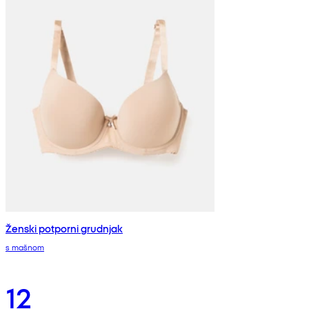
Ženski potporni grudnjak
s mašnom
12