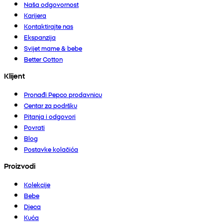
Naša odgovornost
Karijera
Kontaktirajte nas
Ekspanzija
Svijet mame & bebe
Better Cotton
Klijent
Pronađi Pepco prodavnicu
Centar za podršku
Pitanja i odgovori
Povrati
Blog
Postavke kolačića
Proizvodi
Kolekcije
Bebe
Djeca
Kuća