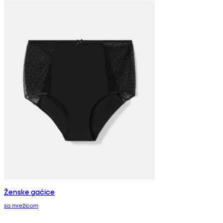
Ženske gaćice
sa mrežicom