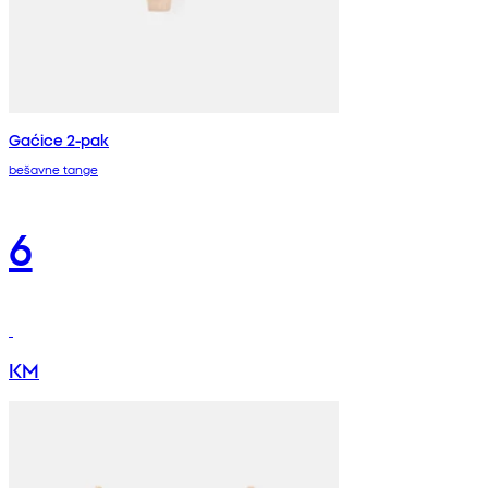
Gaćice 2-pak
bešavne tange
6
KM