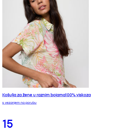
Košulja za žene u raznim bojama100% viskoza
s vezanjem na porubu
15