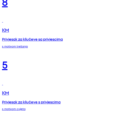
8
KM
Privjesak za ključeve sa privjescima
s motivom trešanja
5
KM
Privjesak za ključeve s privjescima
s motivom cvijeta