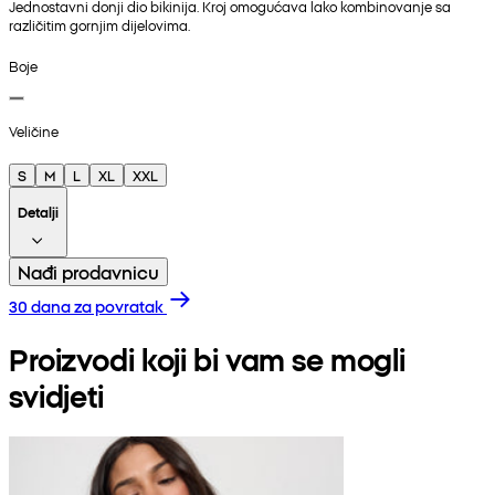
Jednostavni donji dio bikinija. Kroj omogućava lako kombinovanje sa
različitim gornjim dijelovima.
Boje
Veličine
S
M
L
XL
XXL
Detalji
Nađi prodavnicu
30 dana za povratak
Proizvodi koji bi vam se mogli
svidjeti