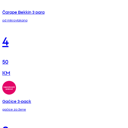
Čarape Bekkin 3 para
od mikrovlakana
4
50
KM
Gaćice 3-pack
gaćice za žene