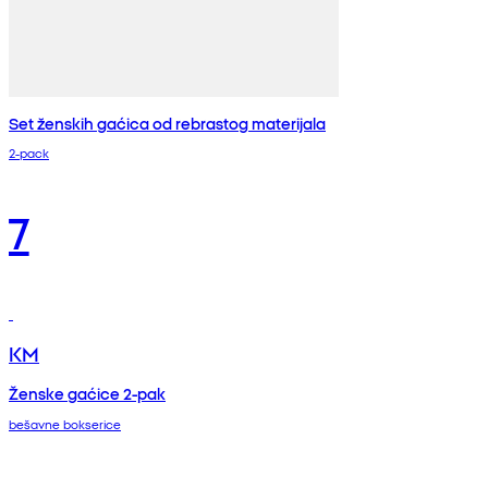
Set ženskih gaćica od rebrastog materijala
2-pack
7
KM
Ženske gaćice 2-pak
bešavne bokserice