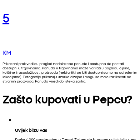
5
KM
Prikazani proizvodi su pregled nadolazeće ponude i postupno će postati
dostupni u trgovinama. Ponuda u trgovinama može varirati u pogledu cijene,
količine i raspoloživosti proizvoda (neki artikli će biti dostupni samo na određenim
lokacijama). Fotografije prikazuju uzorke dizajna i mogu se malo razlikovati od
stvarnih proizvoda. Ponuda vrijedi do isteka zaliha.
Zašto kupovati u Pepcu?
Uvijek blizu vas
Preko 4.000 prodavnica u Evropi. Želimo da budemo uvijek blizu vas.