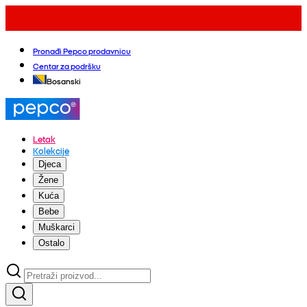
Pronađi Pepco prodavnicu
Centar za podršku
Bosanski
Letak
Kolekcije
Djeca
Žene
Kuća
Bebe
Muškarci
Ostalo