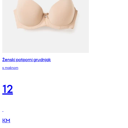
Ženski potporni grudnjak
s mašnom
12
KM