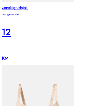
Ženski grudnjak
plunge model
12
KM