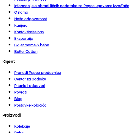
Informacije o obradi ličnih podataka za Pepco ugovorne izvođače
O nama
Naša odgovornost
Karijera
Kontaktirajte nas
Ekspanzija
Svijet mame & bebe
Better Cotton
Klijent
Pronađi Pepco prodavnicu
Centar za podršku
Pitanja i odgovori
Povrati
Blog
Postavke kolačića
Proizvodi
Kolekcije
Bebe