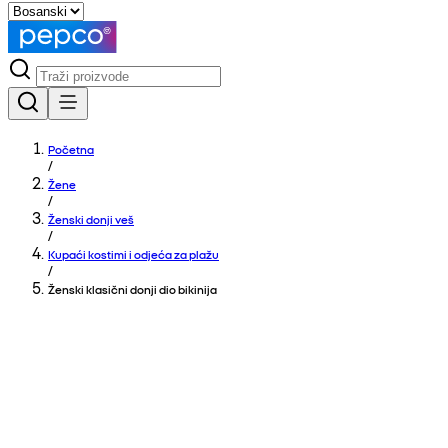
Početna
/
Žene
/
Ženski donji veš
/
Kupaći kostimi i odjeća za plažu
/
Ženski klasični donji dio bikinija