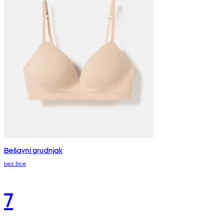
Bešavni grudnjak
bez žice
7