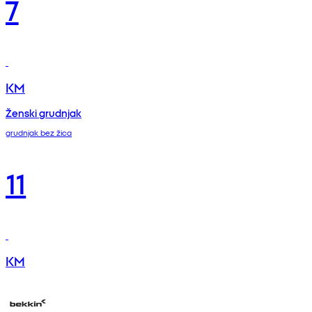
7
KM
Ženski grudnjak
grudnjak bez žica
11
KM