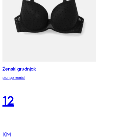
Ženski grudnjak
plunge model
12
KM