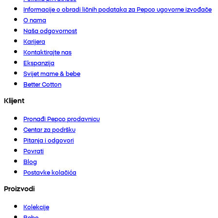
Informacije o obradi ličnih podataka za Pepco ugovorne izvođače
O nama
Naša odgovornost
Karijera
Kontaktirajte nas
Ekspanzija
Svijet mame & bebe
Better Cotton
Klijent
Pronađi Pepco prodavnicu
Centar za podršku
Pitanja i odgovori
Povrati
Blog
Postavke kolačića
Proizvodi
Kolekcije
Bebe