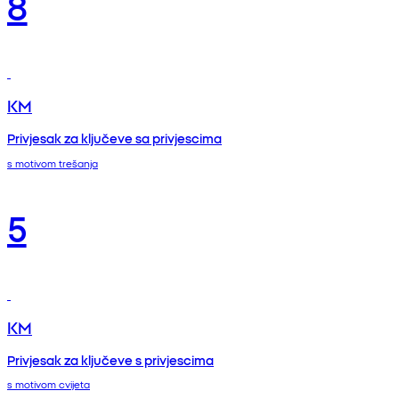
8
KM
Privjesak za ključeve sa privjescima
s motivom trešanja
5
KM
Privjesak za ključeve s privjescima
s motivom cvijeta