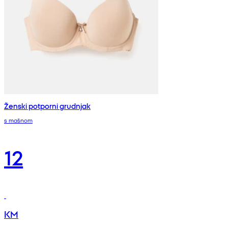
Ženski potporni grudnjak
s mašnom
12
KM