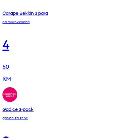
Čarape Bekkin 3 para
od mikrovlakana
4
50
KM
Gaćice 3-pack
gaćice za žene