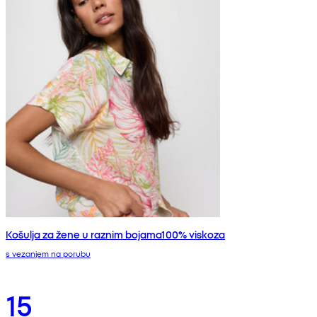
Košulja za žene u raznim bojama100% viskoza
s vezanjem na porubu
15