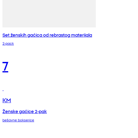
Set ženskih gaćica od rebrastog materijala
2-pack
7
KM
Ženske gaćice 2-pak
bešavne bokserice