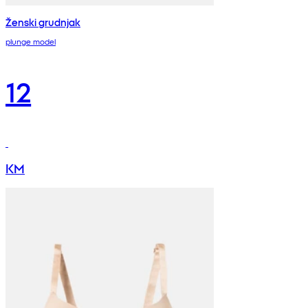
Ženski grudnjak
plunge model
12
KM