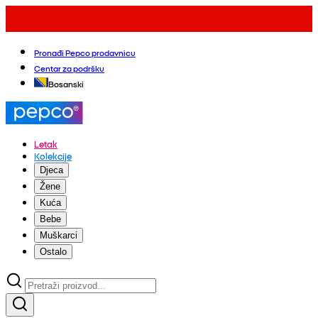
Pronađi Pepco prodavnicu
Centar za podršku
Bosanski
Letak
Kolekcije
Djeca
Žene
Kuća
Bebe
Muškarci
Ostalo