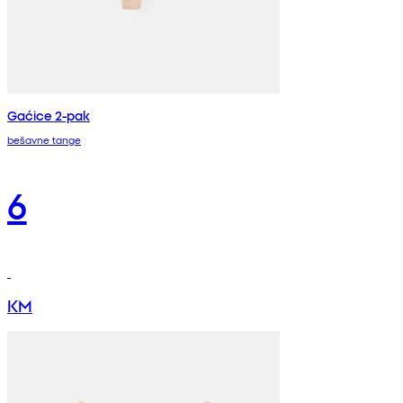
Gaćice 2-pak
bešavne tange
6
KM