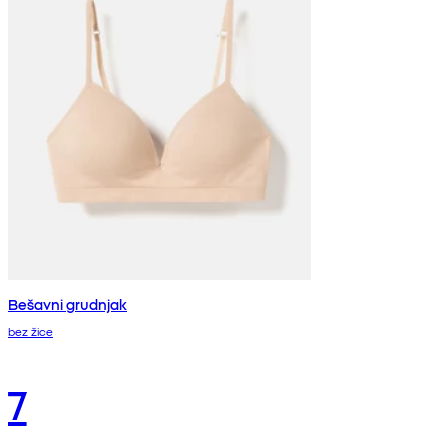
Bešavni grudnjak
bez žice
7