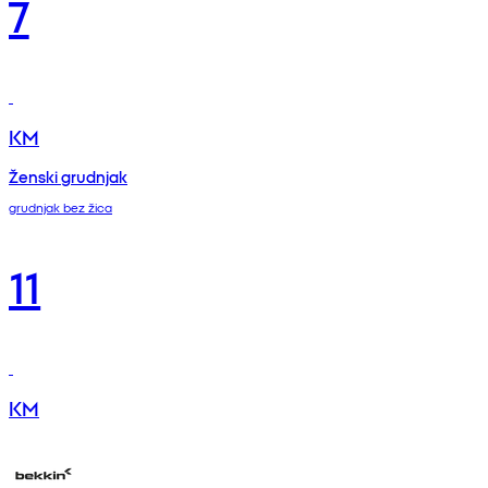
7
KM
Ženski grudnjak
grudnjak bez žica
11
KM