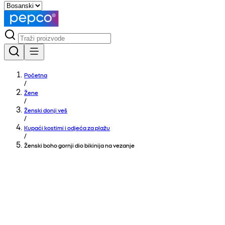
Početna
/
Žene
/
Ženski donji veš
/
Kupaći kostimi i odjeća za plažu
/
Ženski boho gornji dio bikinija na vezanje