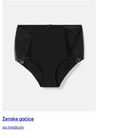
Ženske gaćice
sa mrežicom