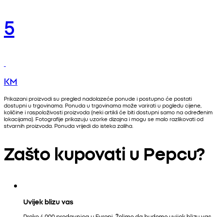
5
KM
Prikazani proizvodi su pregled nadolazeće ponude i postupno će postati
dostupni u trgovinama. Ponuda u trgovinama može varirati u pogledu cijene,
količine i raspoloživosti proizvoda (neki artikli će biti dostupni samo na određenim
lokacijama). Fotografije prikazuju uzorke dizajna i mogu se malo razlikovati od
stvarnih proizvoda. Ponuda vrijedi do isteka zaliha.
Zašto kupovati u Pepcu?
Uvijek blizu vas
Preko 4.000 prodavnica u Evropi. Želimo da budemo uvijek blizu vas.