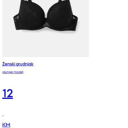
Ženski grudnjak
plunge model
12
KM