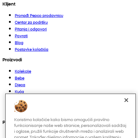
Klijent
Pronađi Pepco prodavnicu
Centar za podršku
Pitanja i odgovori
Povrati
Blog
Postavke kolačića
Proizvodi
Kolekcije
Bebe
Djeca
Kuća
Žene
Muškarci
Ostalo
Koristimo kolačiće kako bismo omogućili pravilno
Pronađite nas na
funkcionisanje naše web stranice, personalizovali sadržaj
i oglase, pružili funkcije društvenih mreža i analizirali web
promet. Također dijelimo informacije o vašem korištenju