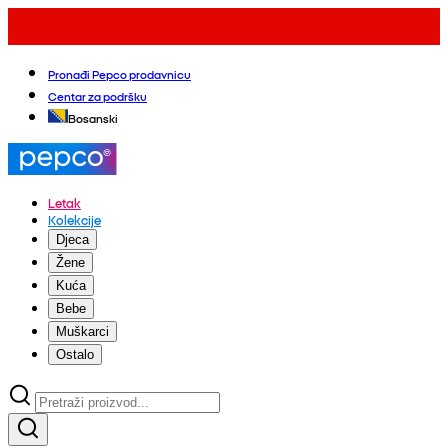
Pronađi Pepco prodavnicu
Centar za podršku
Bosanski
Letak
Kolekcije
Djeca
Žene
Kuća
Bebe
Muškarci
Ostalo