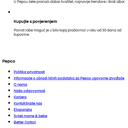
U Pepcu ćete pronaći dobar kvalitet, najnovije trendove i širok izbor.
Kupujte s povjerenjem
Povrat robe moguć je u bilo kojoj prodavnici u roku od 30 dana od
kupovine.
Pepco
Politika privatnosti
Informacije o obradi ličnih podataka za Pepco ugovorne izvođače
O nama
Naša odgovornost
Karijera
Kontaktirajte nas
Ekspanzija
Svijet mame & bebe
Better Cotton