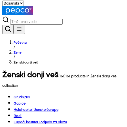
Početna
/
Žene
/
Ženski donji veš
Ženski donji veš
(
161
)
161
products in
Ženski donji veš
collection
Grudnjaci
Gaćice
Hulahopke i ženske čarape
Bodi
Kupaći kostimi i odjeća za plažu