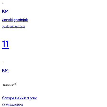
KM
Ženski grudnjak
grudnjak bez žica
11
KM
Čarape Bekkin 3 para
od mikrovlakana