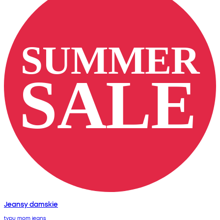
Jeansy damskie
typu mom jeans