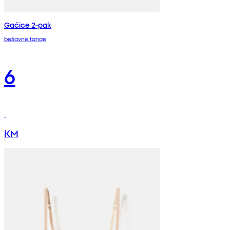
Gaćice 2-pak
bešavne tange
6
KM