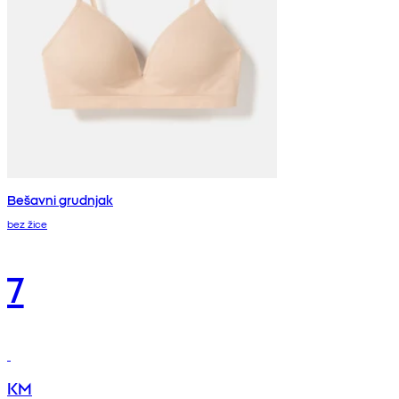
Bešavni grudnjak
bez žice
7
KM