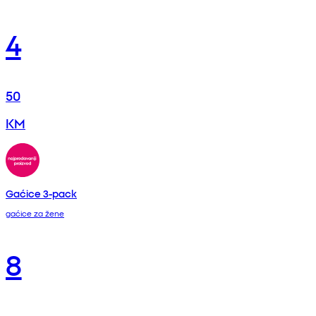
4
50
KM
Gaćice 3-pack
gaćice za žene
8