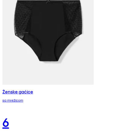
Ženske gaćice
sa mrežicom
6