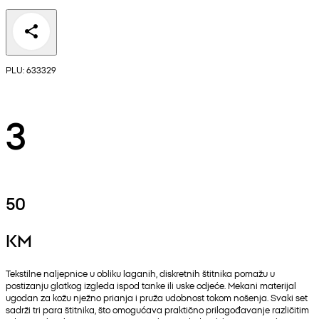
PLU: 633329
3
50
KM
Tekstilne naljepnice u obliku laganih, diskretnih štitnika pomažu u
postizanju glatkog izgleda ispod tanke ili uske odjeće. Mekani materijal
ugodan za kožu nježno prianja i pruža udobnost tokom nošenja. Svaki set
sadrži tri para štitnika, što omogućava praktično prilagođavanje različitim