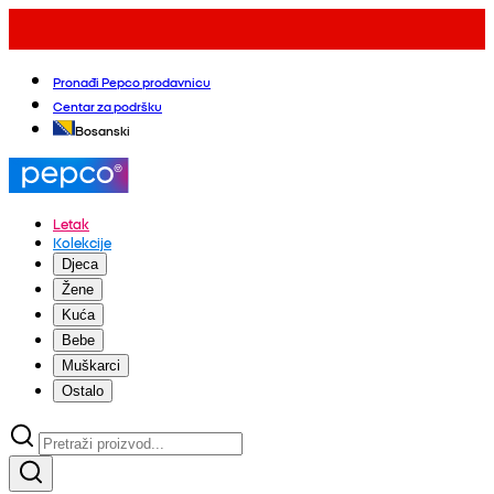
Pronađi Pepco prodavnicu
Centar za podršku
Bosanski
Letak
Kolekcije
Djeca
Žene
Kuća
Bebe
Muškarci
Ostalo