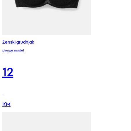
Ženski grudnjak
plunge model
12
KM