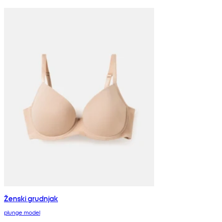
Ženski grudnjak
plunge model