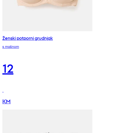
Ženski potporni grudnjak
s mašnom
12
KM