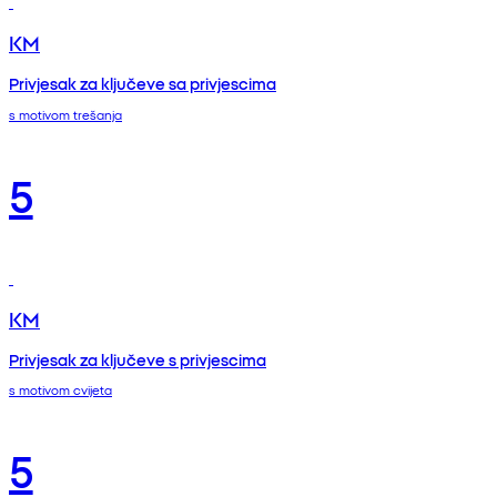
KM
Privjesak za ključeve sa privjescima
s motivom trešanja
5
KM
Privjesak za ključeve s privjescima
s motivom cvijeta
5