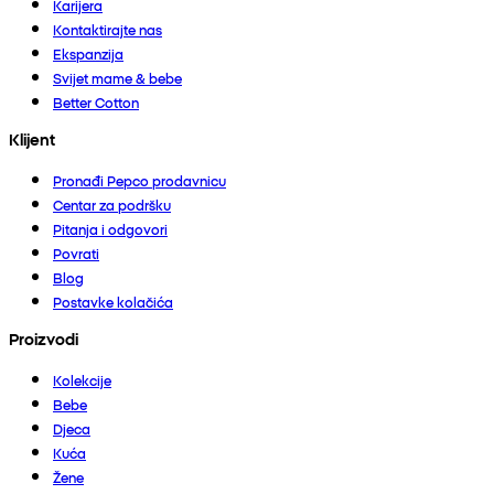
Karijera
Kontaktirajte nas
Ekspanzija
Svijet mame & bebe
Better Cotton
Klijent
Pronađi Pepco prodavnicu
Centar za podršku
Pitanja i odgovori
Povrati
Blog
Postavke kolačića
Proizvodi
Kolekcije
Bebe
Djeca
Kuća
Žene