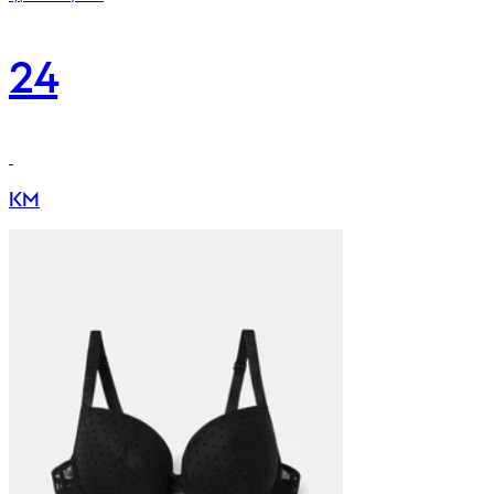
24
KM