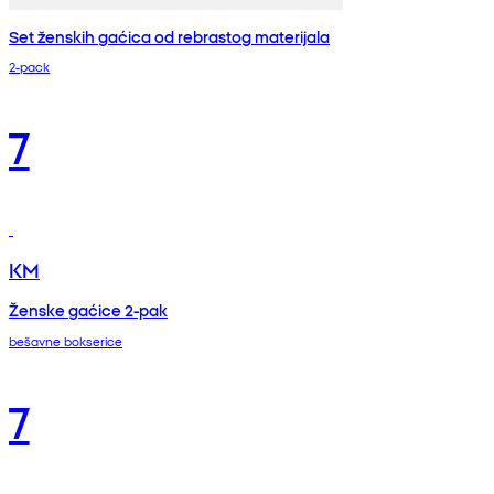
Set ženskih gaćica od rebrastog materijala
2-pack
7
KM
Ženske gaćice 2-pak
bešavne bokserice
7