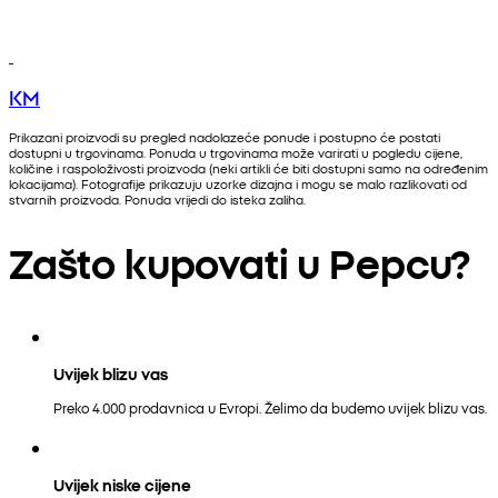
KM
Prikazani proizvodi su pregled nadolazeće ponude i postupno će postati
dostupni u trgovinama. Ponuda u trgovinama može varirati u pogledu cijene,
količine i raspoloživosti proizvoda (neki artikli će biti dostupni samo na određenim
lokacijama). Fotografije prikazuju uzorke dizajna i mogu se malo razlikovati od
stvarnih proizvoda. Ponuda vrijedi do isteka zaliha.
Zašto kupovati u Pepcu?
Uvijek blizu vas
Preko 4.000 prodavnica u Evropi. Želimo da budemo uvijek blizu vas.
Uvijek niske cijene