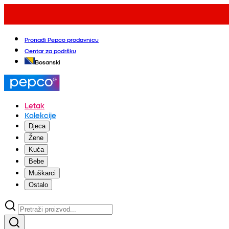
Pronađi Pepco prodavnicu
Centar za podršku
Bosanski
Letak
Kolekcije
Djeca
Žene
Kuća
Bebe
Muškarci
Ostalo