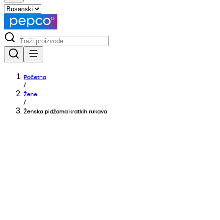
Početna
/
Žene
/
Ženska pidžama kratkih rukava