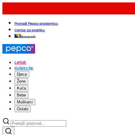
Pronađi Pepco prodavnicu
Centar za podršku
Bosanski
Letak
Kolekcije
Djeca
Žene
Kuća
Bebe
Muškarci
Ostalo