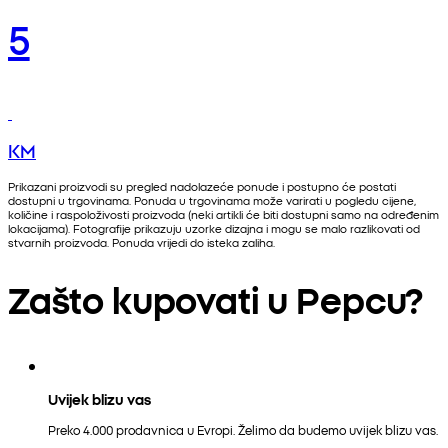
5
KM
Prikazani proizvodi su pregled nadolazeće ponude i postupno će postati
dostupni u trgovinama. Ponuda u trgovinama može varirati u pogledu cijene,
količine i raspoloživosti proizvoda (neki artikli će biti dostupni samo na određenim
lokacijama). Fotografije prikazuju uzorke dizajna i mogu se malo razlikovati od
stvarnih proizvoda. Ponuda vrijedi do isteka zaliha.
Zašto kupovati u Pepcu?
Uvijek blizu vas
Preko 4.000 prodavnica u Evropi. Želimo da budemo uvijek blizu vas.