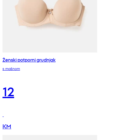
Ženski potporni grudnjak
s mašnom
12
KM