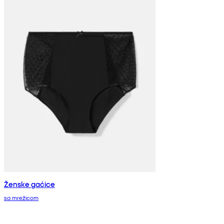
Ženske gaćice
sa mrežicom