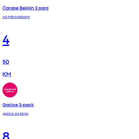
Čarape Bekkin 3 para
od mikrovlakana
4
50
KM
Gaćice 3-pack
gaćice za žene
8