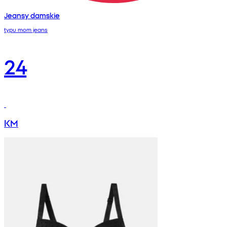
Jeansy damskie
typu mom jeans
24
KM