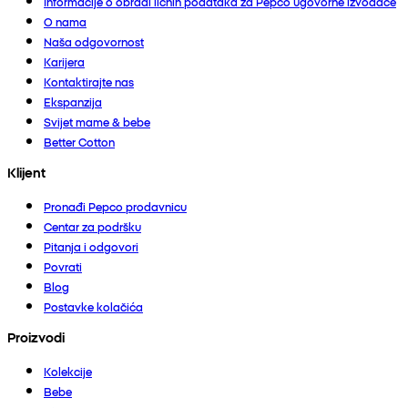
Informacije o obradi ličnih podataka za Pepco ugovorne izvođače
O nama
Naša odgovornost
Karijera
Kontaktirajte nas
Ekspanzija
Svijet mame & bebe
Better Cotton
Klijent
Pronađi Pepco prodavnicu
Centar za podršku
Pitanja i odgovori
Povrati
Blog
Postavke kolačića
Proizvodi
Kolekcije
Bebe