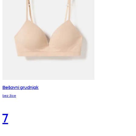
Bešavni grudnjak
bez žice
7