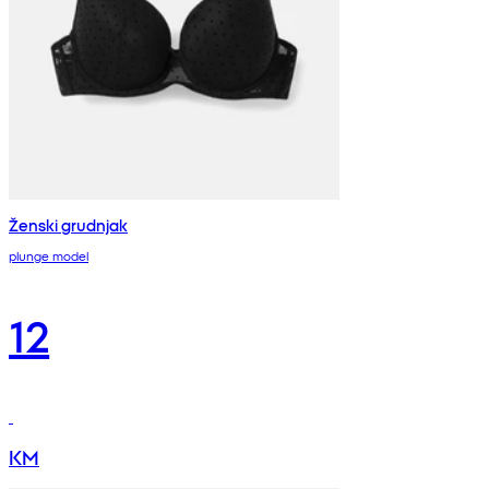
Ženski grudnjak
plunge model
12
KM