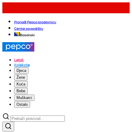
Pronađi Pepco prodavnicu
Centar za podršku
Bosanski
Letak
Kolekcije
Djeca
Žene
Kuća
Bebe
Muškarci
Ostalo