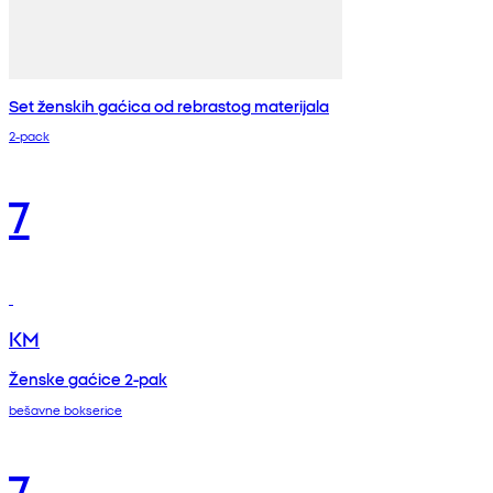
Set ženskih gaćica od rebrastog materijala
2-pack
7
KM
Ženske gaćice 2-pak
bešavne bokserice
7