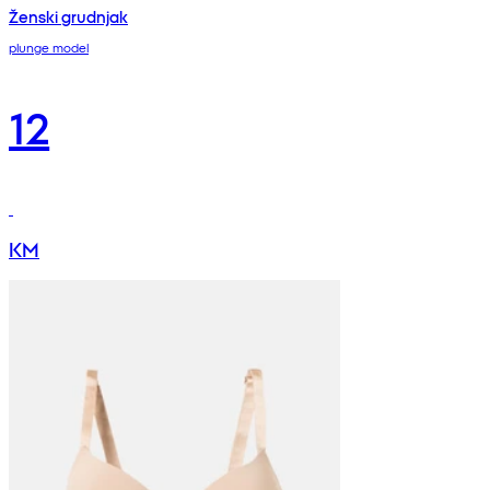
Ženski grudnjak
plunge model
12
KM