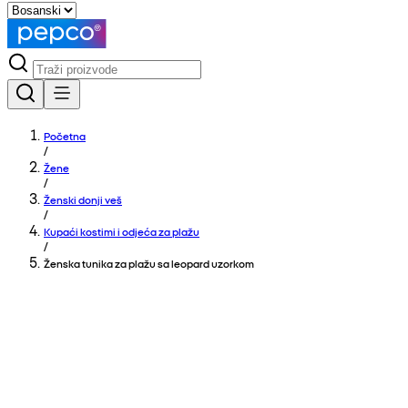
Početna
/
Žene
/
Ženski donji veš
/
Kupaći kostimi i odjeća za plažu
/
Ženska tunika za plažu sa leopard uzorkom