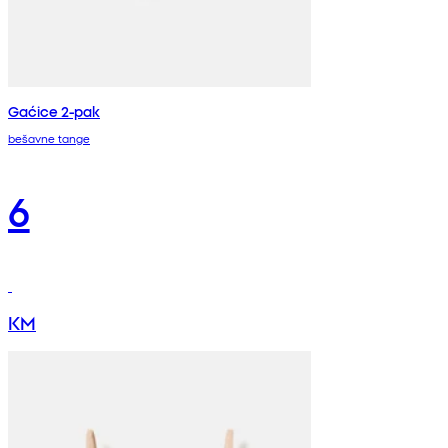
Gaćice 2-pak
bešavne tange
6
KM