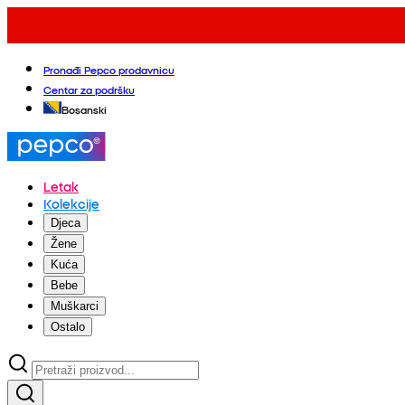
Pronađi Pepco prodavnicu
Centar za podršku
Bosanski
Letak
Kolekcije
Djeca
Žene
Kuća
Bebe
Muškarci
Ostalo