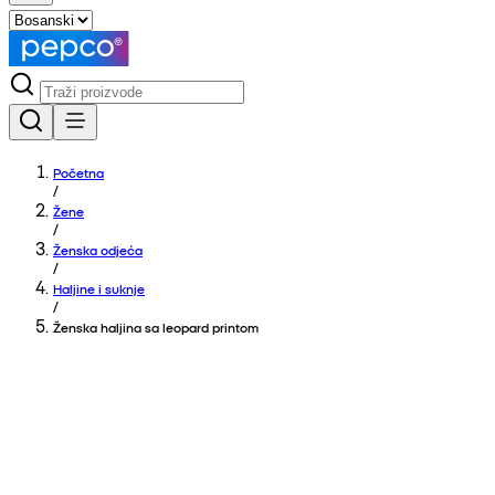
Početna
/
Žene
/
Ženska odjeća
/
Haljine i suknje
/
Ženska haljina sa leopard printom