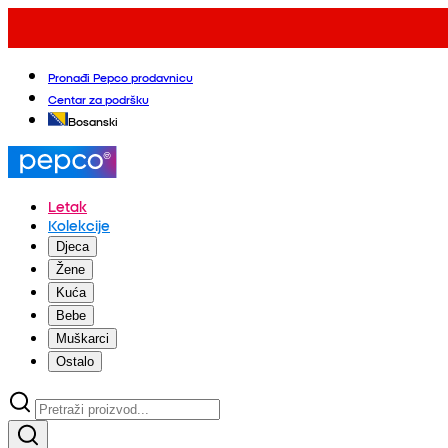
Pronađi Pepco prodavnicu
Centar za podršku
Bosanski
Letak
Kolekcije
Djeca
Žene
Kuća
Bebe
Muškarci
Ostalo