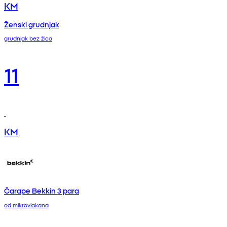
KM
Ženski grudnjak
grudnjak bez žica
11
KM
Čarape Bekkin 3 para
od mikrovlakana