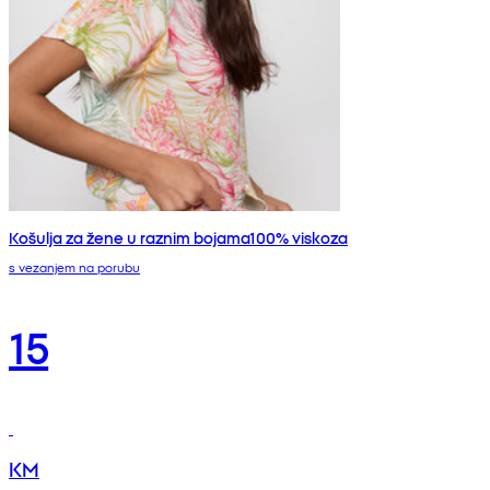
Košulja za žene u raznim bojama100% viskoza
s vezanjem na porubu
15
KM