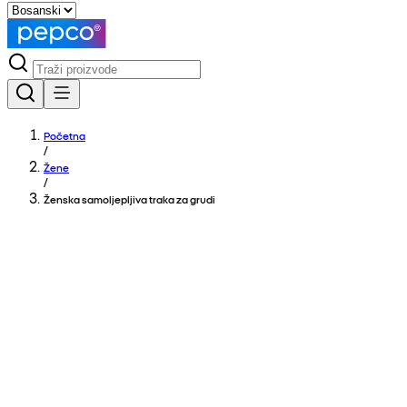
Početna
/
Žene
/
Ženska samoljepljiva traka za grudi