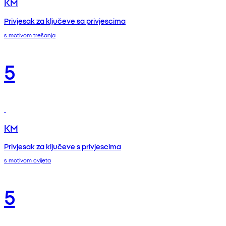
KM
Privjesak za ključeve sa privjescima
s motivom trešanja
5
KM
Privjesak za ključeve s privjescima
s motivom cvijeta
5