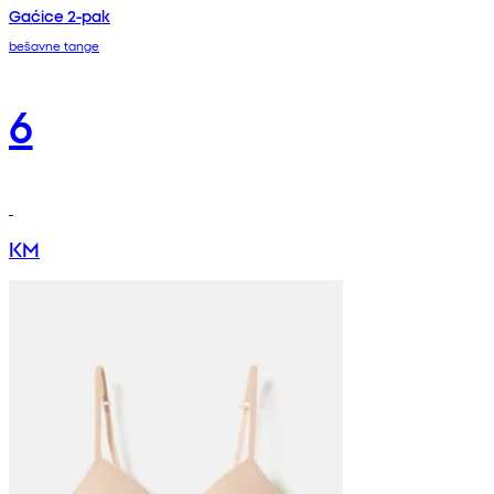
Gaćice 2-pak
bešavne tange
6
KM