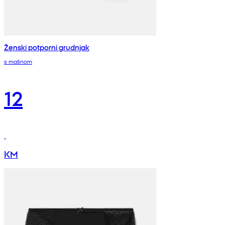
Ženski potporni grudnjak
s mašnom
12
KM