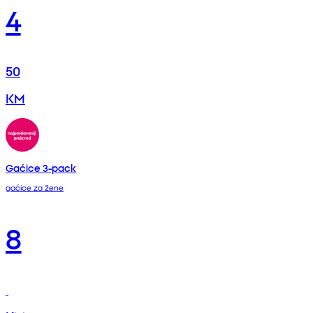
4
50
KM
Gaćice 3-pack
gaćice za žene
8