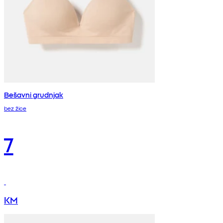
Bešavni grudnjak
bez žice
7
KM