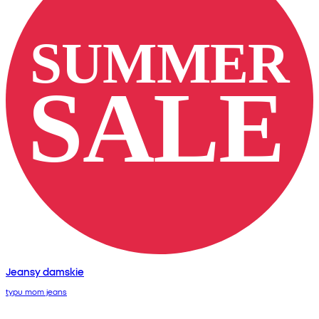
Jeansy damskie
typu mom jeans