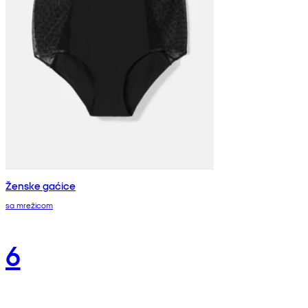
Ženske gaćice
sa mrežicom
6