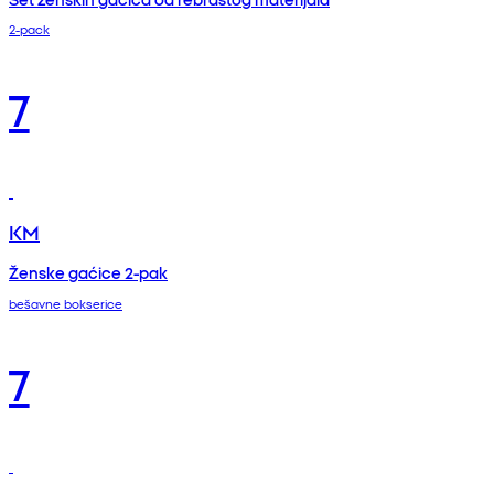
2-pack
7
KM
Ženske gaćice 2-pak
bešavne bokserice
7