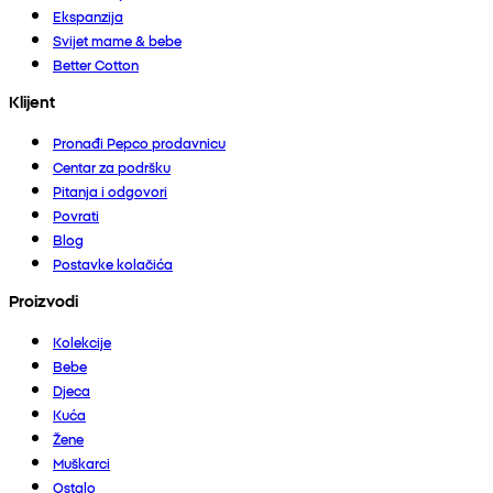
Ekspanzija
Svijet mame & bebe
Better Cotton
Klijent
Pronađi Pepco prodavnicu
Centar za podršku
Pitanja i odgovori
Povrati
Blog
Postavke kolačića
Proizvodi
Kolekcije
Bebe
Djeca
Kuća
Žene
Muškarci
Ostalo