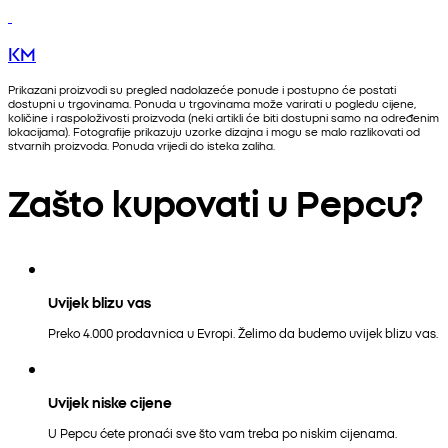
KM
Prikazani proizvodi su pregled nadolazeće ponude i postupno će postati
dostupni u trgovinama. Ponuda u trgovinama može varirati u pogledu cijene,
količine i raspoloživosti proizvoda (neki artikli će biti dostupni samo na određenim
lokacijama). Fotografije prikazuju uzorke dizajna i mogu se malo razlikovati od
stvarnih proizvoda. Ponuda vrijedi do isteka zaliha.
Zašto kupovati u Pepcu?
Uvijek blizu vas
Preko 4.000 prodavnica u Evropi. Želimo da budemo uvijek blizu vas.
Uvijek niske cijene
U Pepcu ćete pronaći sve što vam treba po niskim cijenama.