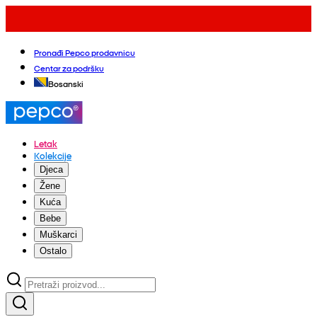
Pronađi Pepco prodavnicu
Centar za podršku
Bosanski
Letak
Kolekcije
Djeca
Žene
Kuća
Bebe
Muškarci
Ostalo