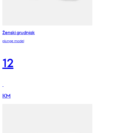
Ženski grudnjak
plunge model
12
KM