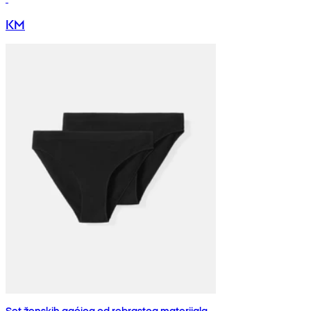
KM
Set ženskih gaćica od rebrastog materijala