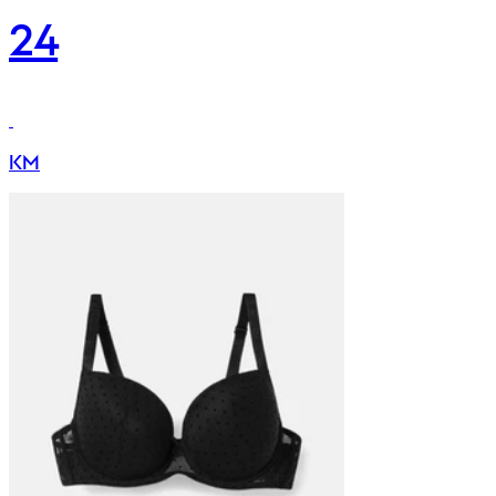
24
KM