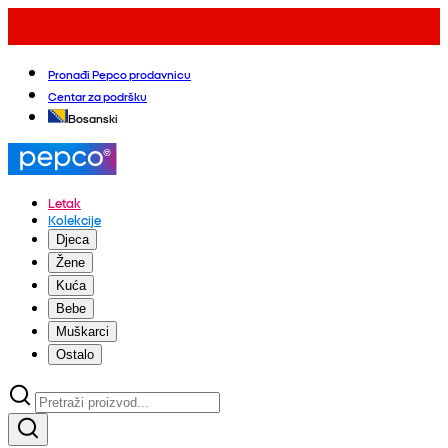
Pronađi Pepco prodavnicu
Centar za podršku
Bosanski
Letak
Kolekcije
Djeca
Žene
Kuća
Bebe
Muškarci
Ostalo