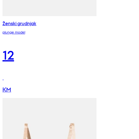
Ženski grudnjak
plunge model
12
KM