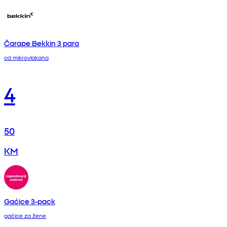
Čarape Bekkin 3 para
od mikrovlakana
4
50
KM
Gaćice 3-pack
gaćice za žene