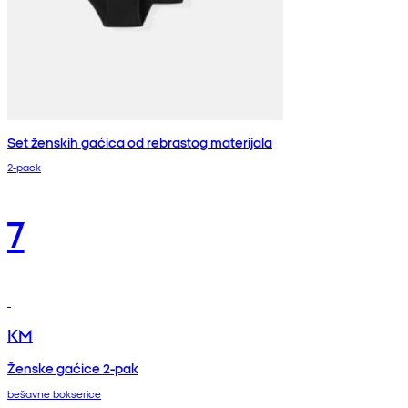
Set ženskih gaćica od rebrastog materijala
2-pack
7
KM
Ženske gaćice 2-pak
bešavne bokserice