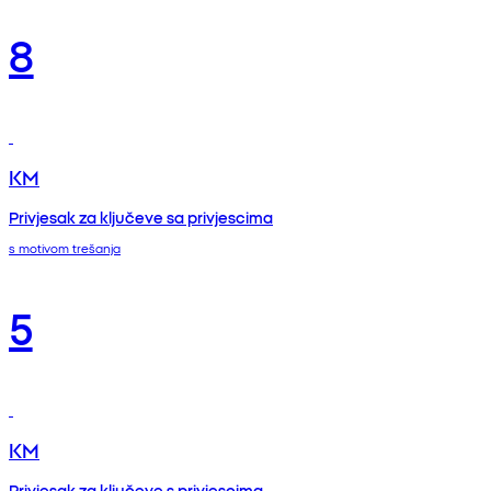
8
KM
Privjesak za ključeve sa privjescima
s motivom trešanja
5
KM
Privjesak za ključeve s privjescima