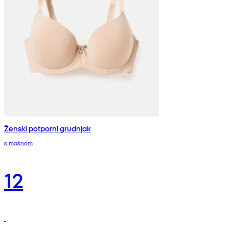
Ženski potporni grudnjak
s mašnom
12