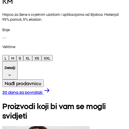
KM
Majica za žene s cvjetnim uzorkom i aplikacijama od šljokica. Materijal:
95% pamuk, 5% elastan.
Boje
Veličine
L
M
S
XL
XS
XXL
Detalji
Nađi prodavnicu
30 dana za povratak
Proizvodi koji bi vam se mogli
svidjeti