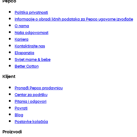
Pepco
Politika privatnosti
Informacije o obradi ličnih podataka za Pepco ugovorne izvođače
O nama
Naša odgovornost
Karijera
Kontaktirajte nas
Ekspanzija
Svijet mame & bebe
Better Cotton
Klijent
Pronađi Pepco prodavnicu
Centar za podršku
Pitanja i odgovori
Povrati
Blog
Postavke kolačića
Proizvodi