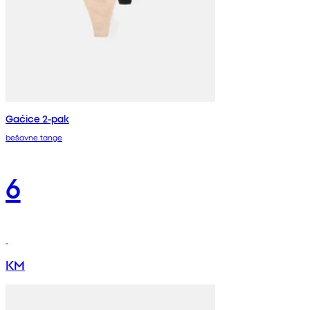
Gaćice 2-pak
bešavne tange
6
KM