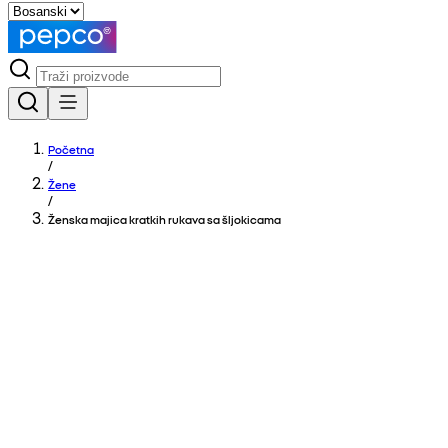
Početna
/
Žene
/
Ženska majica kratkih rukava sa šljokicama