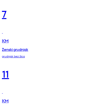
7
KM
Ženski grudnjak
grudnjak bez žica
11
KM