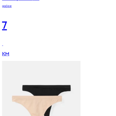
gaćice
7
KM