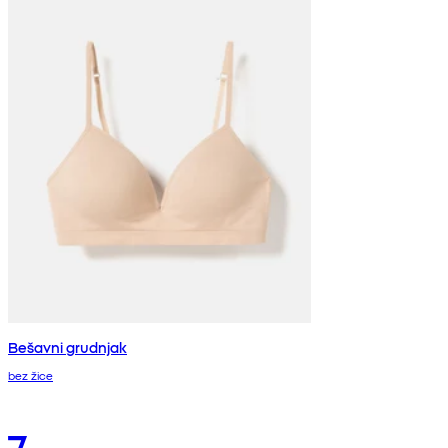
Bešavni grudnjak
bez žice
7