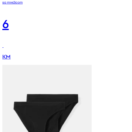
sa mrežicom
6
KM